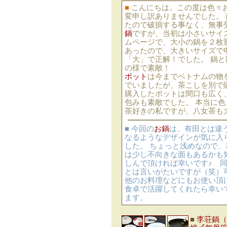
■
こんにちは。この度は色々
変申し訳ありませんでした。 
たので破損する事なく、無事
鍋
ですが、当初は小さいサイ
ムページで、大小の鍋を２枚
あったので、大きいサイズで
「大」で正解！でした。 鍋
の様で素敵！
ポット
は今までベトナムの物
でいましたが、茶こしを別で
購入したポットは間口も広く
包みも素敵でした。 本当に色
茶好きの私ですが、八女茶も
■ 今回の
お鍋
は、有田とは違
なるようなデザインが気に入
した。 ちょっと浅めなので
は少し不向きな面もあるかも
しんで頂ければ幸いです♪ 
とは言いがたいですが（笑）
他のお料理などにもお使い頂
食卓で活躍してくれたら幸い
ます。
■
李荘鍋（