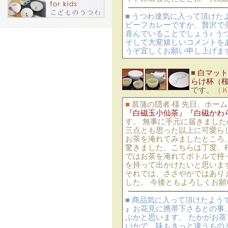
■ うつわ達気に入って頂け
ビーフカレーですか、贅沢で
喜んでいることでしょう♪ 
そして大変嬉しいコメントを
うぞ宜しくお願い申し上げま
■
白マット
らけ杯（
です。
（
■
菖蒲の隠者 様 先日、ホー
『白磁玉小仙茶』
『白磁かわ
す。 無事に手元に届きまし
三点とも思った以上に可愛ら
お茶を淹れてみましたところ
驚きました。こちらは丁度、
ではお茶を淹れてボトルで持
を持って出かけたいと思いま
それでは、ささやかではあり
した。 今後ともよろしくお
■ 商品気に入って頂けたよう
』
お花見に携帯下さるとの事
ぶかと思います。 たかがお
いかで、味もきっと違うもの