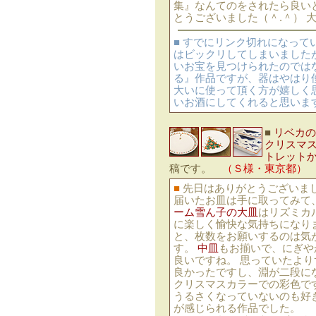
集』なんてのをされたら良いと
とうございました（＾.＾） 
■ すでにリンク切れになっ
はビックリしてしまいましたが
いお宝を見つけられたのでは
る』作品ですが、器はやはり
大いに使って頂く方が嬉しく
いお酒にしてくれると思います
■
リベカの
クリスマス
トレット
稿です。
（Ｓ様・東京都）
■
先日はありがとうございま
届いたお皿は手に取ってみて
ーム雪ん子の大皿
はリズミカ
に楽しく愉快な気持ちになり
と、枚数をお願いするのは気
す。
中皿
もお揃いで、にぎや
良いですね。 思っていたよ
良かったですし、淵が二段に
クリスマスカラーでの彩色で
うるさくなっていないのも好
が感じられる作品でした。