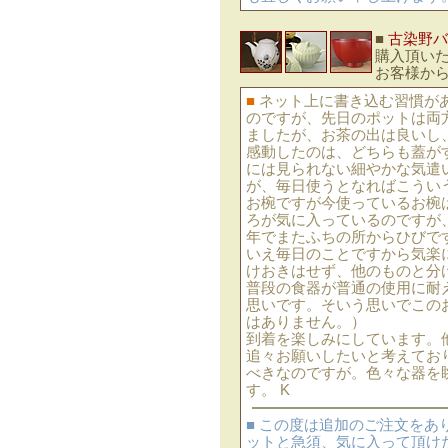
■
古染野バ
購入頂い
お客様か
■
ネット上に書き込む習慣が
のですが、先日のポットは両
ましたが、お茶の出は良いし
感動したのは、どちらも蓋が
には見られない細やかな気遣
が、毎日使うとなればこうい
お椀ですが今使っているお椀
ろが気に入っているのですが
年でまたふちの所からひびで
いえ毎日のことですから気楽
けおきはせず、他のものと分
普段の食器が普通の使用に耐
思いです。そいう思いでこの
はありません。）
到着を楽しみにしています。
追々お願いしたいと考えてお
べきなのですが。色々な器を
す。 K
■ この度は追加のご注文を
ットと急須、気に入って頂け