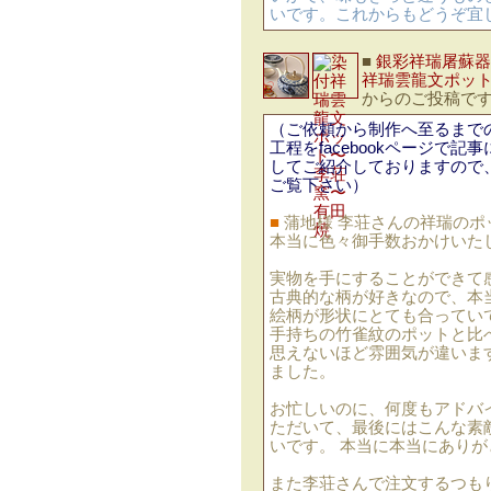
いです。これからもどうぞ宜
■
銀彩祥瑞屠蘇器
祥瑞雲龍文ポッ
からのご投稿で
（ご依頼から制作へ至るまで
工程をfacebookページで記事
してご紹介しておりますので
ご覧下さい）
■
蒲地様 李荘さんの祥瑞のポ
本当に色々御手数おかけいた
実物を手にすることができて
古典的な柄が好きなので、本
絵柄が形状にとても合ってい
手持ちの竹雀紋のポットと比
思えないほど雰囲気が違いま
ました。
お忙しいのに、何度もアドバ
ただいて、最後にはこんな素
いです。 本当に本当にあり
また李荘さんで注文するつも