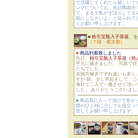
で活躍してくれたら嬉しいで
ングについても、先日陶器市
て、まるで私がずぼらしてる
前にしなさいよ」と叱られてし
くお願い申し上げます。
■
粉引宝瓶入子茶器
、を
（Ｔ様・東京都）
■
商品到着致しました
先日、
粉引宝瓶入子茶器（焼
手元に届きました。 写真で
たちでした。
夫婦共稼ぎですれ違いも多く
すが 朝、少し早起きして、
淹れて二人で一服させて頂い
した。 ありがとうございまし
■ 商品気に入って頂けて良
欒のひと時に少しでも役立っ
宜しくお願い申し上げます。