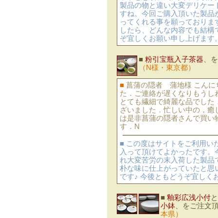
製品の物と違い大変デリケー
すね。今回ご購入頂いた製品
ってくれる事を願っておりま
したら、どんな内容でも結構
ぞ宜しくお願い申し上げます
■
粉引宝瓶入子茶器
、を
（N様・東京都）
■
菖蒲の隠者 蒲地様 こん
た．ご連絡が遅くなりもうし
とても繊細で綺麗な品でした
ざいました．忙しい中の，癒
は是非菖蒲の隠者さんで買い
す．N
■ この度はサイトをご利用
入って頂けてよかったです。
れ大変苦労の末入荷した製品
朴な味に仕上がっていたと思
です♪ 今後ともどうぞ宜しく
■
釉彩広浅小付
と
小鉢
、をご注文
本県）