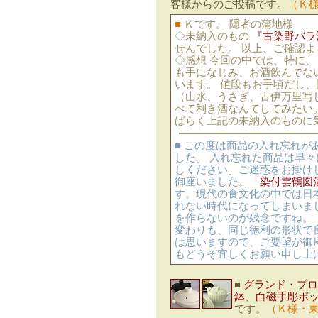
客様からのご投稿です。
（Ｋ
■
Ｋです。 隠者の蒲地様
◇未納入のもの
『古染野バラ
せんでした。 以上、ご確認
◇感想 今回の中では、特に、
も手になじみ、お酒飲んでな
います。 値段もお手頃だし
（山水、うさぎ、古伊万里写
べて利き酒なんてしてみたい
ばらく上記の未納入のものに
■ この度は商品の入れ忘れ
した。 入れ忘れた商品は早
しください。ご迷惑をお掛け
御座いました。
「染付雲鶴図
す。現代の食文化の中では日
れない時代になってしまいま
を作らないのが残念ですね。
変わりも、同じ徳利の形状で
は思いますので、ご要望が御
もどうぞ宜しくお願い申し上
■
グランド・プロ
鉢
、
白磁手彫ポ
です。
（Ｋ様・