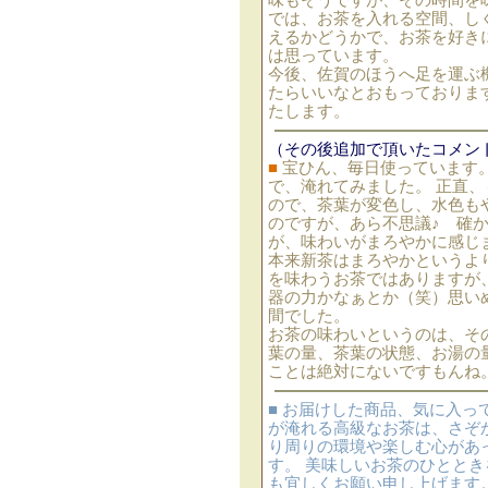
味もそうですが、その時間を
では、お茶を入れる空間、し
えるかどうかで、お茶を好き
は思っています。
今後、佐賀のほうへ足を運ぶ
たらいいなとおもっておりま
たします。
（その後追加で頂いたコメン
■
宝ひん、毎日使っています
で、淹れてみました。 正直
ので、茶葉が変色し、水色も
のですが、あら不思議♪ 確
が、味わいがまろやかに感じ
本来新茶はまろやかというよ
を味わうお茶ではありますが
器の力かなぁとか（笑）思い
間でした。
お茶の味わいというのは、そ
葉の量、茶葉の状態、お湯の
ことは絶対にないですもんね
■ お届けした商品、気に入っ
が淹れる高級なお茶は、さぞ
り周りの環境や楽しむ心があ
す。 美味しいお茶のひととき
も宜しくお願い申し上げます