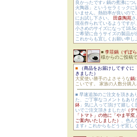
良かったです♪ 鍋の煮沸に
火陶器」というセラミックに
いません。熱効率が良いので
にお試し下さい。
田森陶苑
さ
現在作られているようですが
小さめのサイズになって18.5cm
ご希望に合うサイズの製品が
これからも宜しくお願い申し
■
李荘鍋（ずぼら
様からのご投稿
■
（商品をお届けしてすぐに
きました）
大変使い勝手のよさそうな
鍋
こいです。 家族の人数分購
■ 早速追加のご注文を頂きあ
た、ご丁寧なコメントもあり
鉢
」気に入って頂けて嬉しく
いでご注文頂きましたが
（デ
「トマト」の他に「やま平窯
ご案内いたしました）
、色ん
ます♪ これからもどうぞ宜し