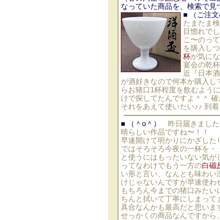
なっていた商品を、検索で見
■
（ご注文
たまたま検
目惚れでし
こ〜のって
を購入しつ
杯
が気にな
宴会の乾杯
近『日本酒
が酒好きなので何本か購入し
らお猪口1杯程度を飲むよう
けで探してたんですよ＾＾ 
それをあえて使いたい♪♪ 到
■
（＾o＾）
昨日届きました（
晴らしい作品ですね〜！！
早速開けて明かりにかざした
ではそろそろ今夜の一杯を・
と使うにはもったいない気が
ってなわけでもう一方の
白磁
い形と言い、なんとも味わい
けじゃないんですが早速使わ
もちろん今までの猪口みたい
ちんと拭いて丁寧にしまって
具合なんかも最高だと思いま
せっかくの商品なんですから