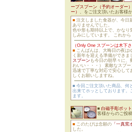
ープスプーン（予約オーダー
ー）
、をご注文頂いたお客様
■
注文しました食器が、今日
ありませんでした。
色や形も期待以上で、かなり
しみにしています。 これから
（Only One スプーンは
■
こんばんは、大晦日の夜は
く新年を迎える準備ができま
スプーン
も今日の朝早々に、
わいい・・・） 素敵なスプー
迅速で丁寧な対応で安心して
しくお願いしますね。
■ 今回ご注文頂いた商品、
出来てホッとしております。
ます。
■
白磁手彫ポット
客様からのご投
■
このたびは念願の
「一真窯
した。