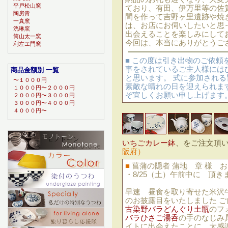
平戸松山窯
ており、有田、伊万里等の佐
陶房青
間を作って吉野ヶ里遺跡や焼
一真窯
は、お店にお伺いしたいと思
洸琳窯
出会えることを楽しみにして
筒山太一窯
今回は、本当にありがとうご
利左エ門窯
■ この度は引き出物のご依
事をされているご主人様には
商品金額別 一覧
と思います。 式に参加され
〜１０００円
素敵な晴れの日を迎えられま
１０００円〜２０００円
ぞ宜しくお願い申し上げます
２０００円〜３０００円
３０００円〜４０００円
４０００円〜
いちごカレー鉢
、をご注文頂
阪府）
■
菖蒲の隠者 蒲地 章 様 
・8/25（土）午前中に 頂
早速 昼食を取り寄せた米沢
のお披露目をいたしました 
古染野バラどんぐり土瓶
のフ
バラひさご湯呑
の手のなじみ
イトに出会えたことに 大感