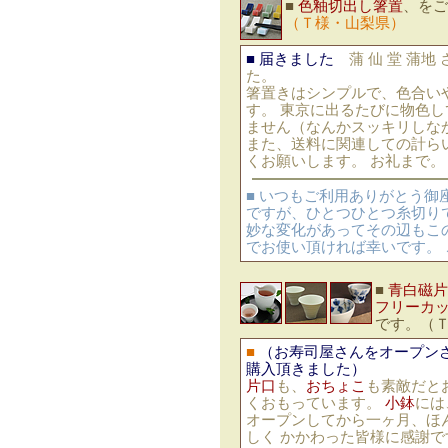
■
色釉切出し箸置
、をご
（Ｔ様・山梨県）
■
届きました
蒲 仙 堂 蒲地
た。
箸置きはシンプルで、色合い
す。 東京に出るたびに物色
ません（なんかスッキリしな
また、送料に関連しての計ら
くお願いします。 お礼まで。
■ いつもご利用ありがとう御
ですが、ひとつひとつ糸切り
妙な変化があってその辺もこ
でお使い頂ければ幸いです。
■
青白磁片
フリーカ
です。（Ｔ
■
（お寿司屋さんをオープン
購入頂きました）
片口
も、
おちょこ
も素敵だと
くおもっています。
小鉢
には
オープンしてから一ヶ月、ほ
しく かかわった皆様に感謝で