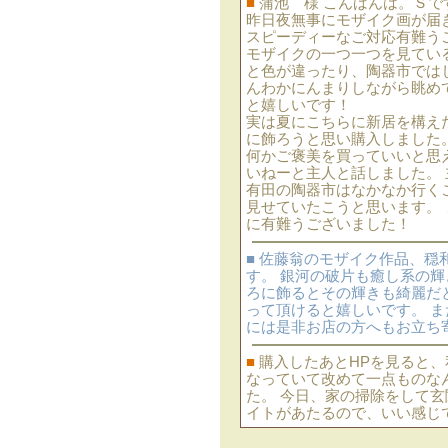
■
蒲池 様 こんばんは。Ｓで
昨日夜無事にモザイク画が届
スピーディーなご対応有難う
モザイクの一つ一つを見てい
と色が違ったり、陶器市では
んわかにんまりしながら眺め
と嬉しいです！
実は夏にこちらに新居を構え
に飾ろうと思い購入しました
何かご褒美を買っていいと思
いねーと主人と話しました。
有田の陶器市はなかなか行く
見せていたこうと思います。
に有難うございました！
■ 佐藤翁のモザイク作品、
す。 銀河の破片も癒し系の
ろに飾るとその輝きも綺麗だ
って頂けると嬉しいです。 
には是非お店の方へもお立ち
■
購入したあとHPを見ると
なっていて改めて一点ものな
た。 今日、家の掃除をして玄
イトがあたるので、いい感じ