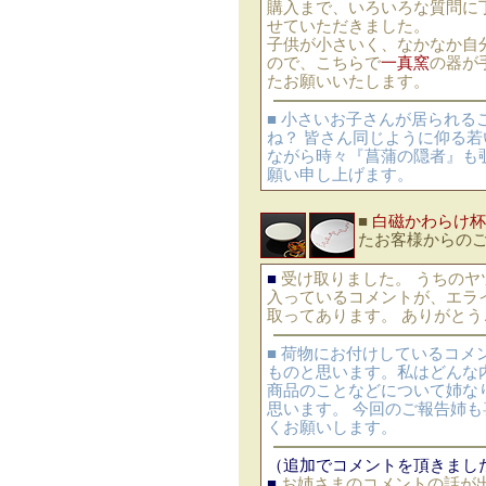
購入まで、いろいろな質問に
せていただきました。
子供が小さいく、なかなか自
ので、こちらで
一真窯
の器が
たお願いいたします。
■ 小さいお子さんが居られ
ね？ 皆さん同じように仰る若
ながら時々『菖蒲の隠者』も
願い申し上げます。
■
白磁かわらけ杯
たお客様からの
■
受け取りました。 うちのヤ
入っているコメントが、エラ
取ってあります。 ありがとう
■ 荷物にお付けしているコ
ものと思います。私はどんな
商品のことなどについて姉な
思います。 今回のご報告姉も
くお願いします。
（追加でコメントを頂きまし
■
お姉さまのコメントの話が