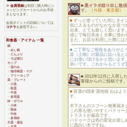
■
黒イラボ絞り出し急須
※
会員登録
は初回ご購入時にシ
す。
（Ｎ様・東京都）
ョッピングカートからのお手続
きとなります。
■
ずっと使っていた同じタイ
会員ポイントの詳細については
気に入るものがなかなか見つ
コチラ
を参照下さい。
出来、とても嬉しく思います
感じで毎日末永く大事に使わ
また、お店を利用した際には
和食器・アイテム 一覧
碗
■ ご丁寧なご報告をありが
・
めし碗
器（土物）の製品に比べると
・
どんぶり
・
そば猪口
にお使い頂けるかと思います
カップ
幸いです。これからもどうぞ
・
湯のみ
・
珈琲碗皿・マグ
・
フリーカップ
■ 2012年12月に入荷し
皿・プレート
客様からのご投稿です
・
小皿
・
取皿
■
菖蒲の隠者 蒲地様 おはよ
・
中皿
す。
・
多用皿
鉢・ボウル
木下さんのスプーン無事届き
・
小鉢
・
取鉢
この形も使いやすくパドゥー
・
中鉢
トラストが最高です。
・
多用鉢
パドゥークは色の変化が楽し
大皿・盛込
に面白い木ですね。
・
大皿