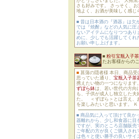
がとうございました。 大拓窯
さも好みです。 さっそく、お
地よく、お酒が美味しく感じ
■ 昔は日本酒の『酒器』は
では『焼酎』などの人気に圧
ないアイテムになりつつあり
めに、少しでも活躍してくれ
お願い申し上げます。
■
粉引宝瓶入子茶
たお客様からの
■
菖蒲の隠者様 本日、商品受
思っていた通り、
宝瓶入子茶
携えたい物の一つになります
ずぼら鉢
は、若い世代の方向
も、子供が成人し独立した夫
た。 ＜ずぼら＞とは言え、
を楽しみたいと思います。 Ｋ
■ 商品気に入って頂けて良か
器離れから、少し和食器に目
ですが、実のところ店舗販売
ご年配の方が良くご購入され
は色々と使い勝手の良いサイ