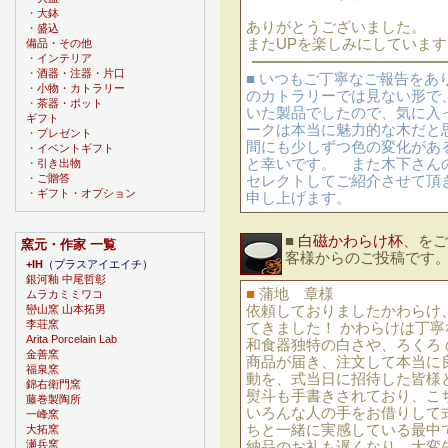
・
大鉢
ありがとうございました。
・
盛込
またUPを楽しみにしています
備品・その他
・
インテリア
・
酒器・注器・片口
■ いつもご丁寧なご報告をあ
・
小物・カトラリー
のカトラリーでは見ない形で
・
茶器・ポット
いた製品でしたので、気に入
ギフト
ークは本当に魅力的な木だと
・
プレゼント
間にも少しずつ色の変化があ
・
イベントギフト
と幸いです。 また木下さん
・
引き出物
・
ご贈答
セレクトしてご紹介させて頂
・
ギフト・オプション
申し上げます。
■
白磁かわらけ杯
、をご
窯元・作家 一覧
客様からのご投稿です
+IH
（プラスアイエイチ）
銀河釉 中尾哲彰
■
蒲地 章様
ムラカミミワコ
依頼しておりましたかわらけ
巒山窯 山本拓男
李荘窯
てきました！ かわらけは丁
Arita Porcelain Lab
和食器独特の白さや、ろくろ
金善窯
商品が届き、注文して本当に
福泉窯
動を、式当日に招待した皆様
錦右衛門窯
熨斗も手書きされており、こ
藤巻製陶所
いろんな人の手をお借りして
一峰窯
ちと一緒に実感している最中
大拓窯
瀬兵窯
納品のお礼も遅くなり、大変