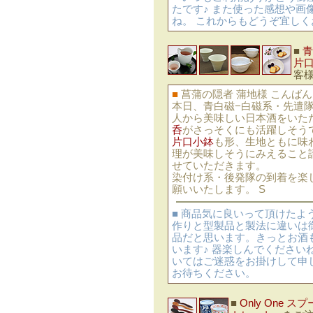
たです♪ また使った感想や
ね。 これからもどうぞ宜し
■
青
片
客
■
菖蒲の隠者 蒲地様 こんば
本日、青白磁−白磁系・先遣
人から美味しい日本酒をいた
呑
がさっそくにも活躍しそう
片口小鉢
も形、生地ともに味
理が美味しそうにみえること
せていただきます。
染付け系・後発隊の到着を楽
願いいたします。 S
■ 商品気に良いって頂けたよ
作りと型製品と製法に違いは
品だと思います。きっとお酒
います♪ 器楽しんでくださ
いてはご迷惑をお掛けして申
お待ちください。
■
Only One ス