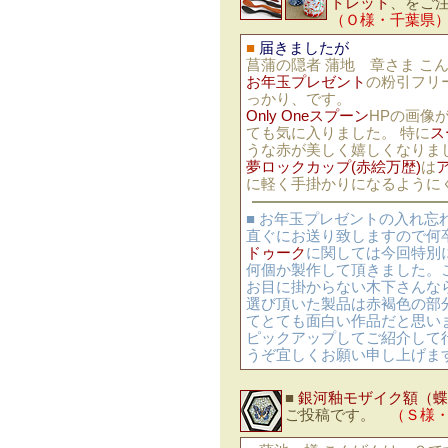
トレット
、をご
（Ｏ様・千葉県
■
届きましたが
菖蒲の隠者 蒲地 章さま こ
お年玉プレゼント
の粉引フリ
っかり、です。
Only Oneスプーン
HPの画像
ても気に入りました。 特に
ス
うな赤が美しく嬉しくなりま
夢ロックカップ(赤絵万歴)
は
に軽く手掛かりになるように
■ お年玉プレゼントの入れ
直ぐにお送り致しますので何
ドゥーク
に関しては今回特別
何個か製作して頂きました。
お目に掛からない木下さんな
選び頂いた製品は赤褐色の部
てとても面白い作品だと思い
ピックアップしてご紹介して
うぞ宜しくお願い申し上げま
■
銀河釉モザイク額（蝶
ご投稿です。
（Ｓ様