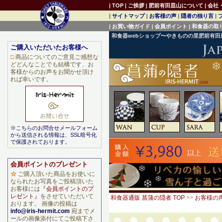
|
TOP
|
ご挨拶
|
肥前有田皿山について
|
会社
|
サイトマップ
|
お客様の声
|
隠者の独り言
|
|
お買い物ガイド
|
会員ポイント
|
和食器の取
和食器webショップ〜やきものの里肥前有
ご購入いただいたお客様へ
□
商品についてのご意見ご感想な
どどんなことでも結構です、お
客様からのお声をお聞かせ頂け
れば幸いです。
※こちらのお問合せメールフォーム
から送信される情報は、SSL暗号化
で保護されております。
会員ポイントのプレゼント
☆
ご購入頂いた商品をお使いに
なられたお写真をご投稿頂いた
お客様には
『会員ポイントのプ
レゼント』
をさせていただいて
和食器通販 菖蒲の隠者 TOP
>>
お客様の
おります。 画像の投稿は
info@iris-hermit.com
宛までメ
ールの画像添付にてご投稿下さ