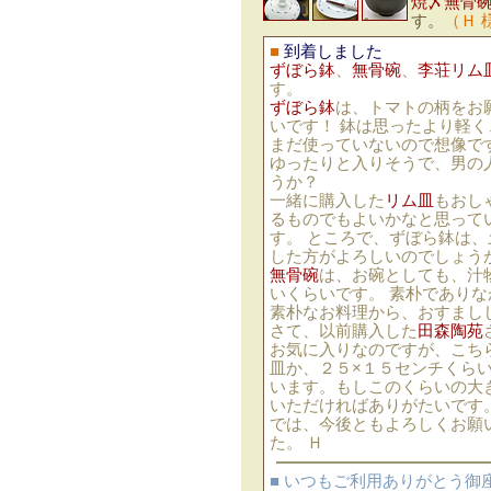
焼〆無骨
す。
（Ｈ 
■
到着しました
ずぼら鉢
、
無骨碗
、
李荘リム
す。
ずぼら鉢
は、トマトの柄をお
いです！ 鉢は思ったより軽
まだ使っていないので想像で
ゆったりと入りそうで、男の
うか？
一緒に購入した
リム皿
もおし
るものでもよいかなと思って
す。 ところで、ずぼら鉢は
した方がよろしいのでしょう
無骨碗
は、お碗としても、汁
いくらいです。 素朴であり
素朴なお料理から、おすまし
さて、以前購入した
田森陶苑
お気に入りなのですが、こち
皿か、２５×１５センチくら
います。もしこのくらいの大
いただければありがたいです
では、今後ともよろしくお願
た。 Ｈ
■ いつもご利用ありがとう御