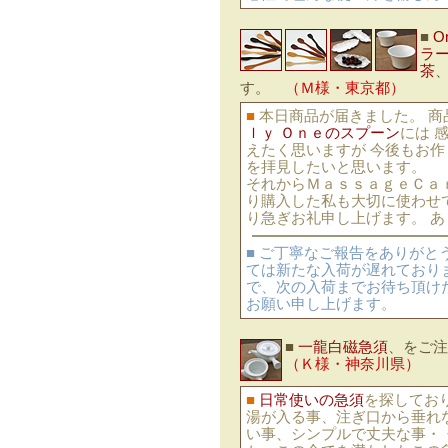
■
O
ラ
茶
す。
（Ｍ様・東京都）
■
本日商品が届きました。 商
ｌｙ Ｏｎｅのスプーン
には 
えたく思いますが 今後もお作り
を拝見したいと思います。
それからＭａｓｓａｇｅＣａ
り購入した私も大切に使わせ
り急ぎお礼申し上げます。 
■ ご丁寧なご報告をありがと
ては新たな入荷が遅れており
で、次の入荷までお待ち頂け
お願い申し上げます。
■
一龍白磁急須
、をご
（Ｋ様・神奈川県）
■
日常使いの急須
を探してお
湯が入る事、注ぎ口から垂れ
い事、シンプルで丈夫な事・