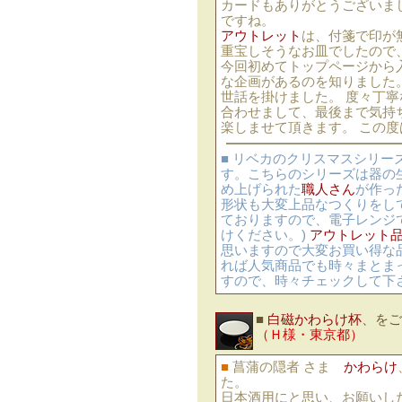
カードもありがとうございま
ですね。
アウトレット
は、付箋で印が
重宝しそうなお皿でしたので
今回初めてトップページから
な企画があるのを知りました
世話を掛けました。 度々丁
合わせまして、最後まで気持
楽しませて頂きます。 この度
■ リベカのクリスマスシリ
す。こちらのシリーズは器の
め上げられた
職人さん
が作っ
形状も大変上品なつくりをし
ておりますので、電子レンジ
けください。)
アウトレット
思いますので大変お買い得な
れば人気商品でも時々まとま
すので、時々チェックして下
■
白磁かわらけ杯
、を
（Ｈ様・東京都）
■
菖蒲の隠者 さま
かわらけ
た。
日本酒用にと思い、お願いし