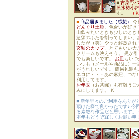
■
古染野バ
藍水椿小
す。
（
■
商品届きました（感想）
今
どんぐり土瓶
、色合いが好き
山飲みたいときも少しのとき
急須のふたを割ってしまい、
したが（笑）やっと解放され
玄釉のカップ
、とてもいい大
クリームも映えそう。 黒が
でも楽しいです。
お皿
もいつ
いつも（メールや商品に）一
がうれしいです。 簡易包装も
エコに・・・あの麻紐、つな
利用してます。
お年玉
（お茶碗）も有難うご
みにしてます。 Ｋ
■ 新年早々のご利用をありが
頂けた様で良かったです♪ 
る素敵な作品だと思います。
本年もどうぞ宜しくお願い申