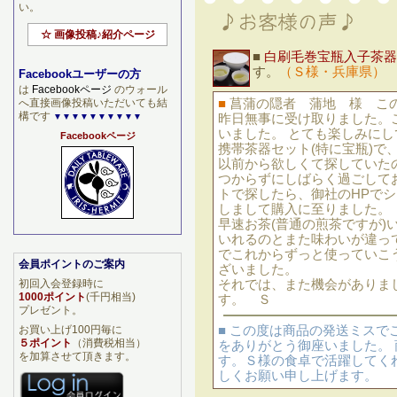
い。
☆ 画像投稿♪紹介ページ
■
白刷毛巻宝瓶入子茶器
す。
（Ｓ様・兵庫県）
Facebookユーザーの方
は
Facebookページ
のウォール
へ直接画像投稿いただいても結
■
菖蒲の隠者 蒲地 様 こ
構です
▼▼▼▼▼▼▼▼▼▼
昨日無事に受け取りました。
いました。 とても楽しみにし
Facebookページ
携帯茶器セット(特に宝瓶)で
以前から欲しくて探していた
つからずにしばらく過ごして
トで探したら、御社のHPで
しまして購入に至りました。
早速お茶(普通の煎茶ですが)
いれるのとまた味わいが違っ
でこれからずっと使っていこ
会員ポイントのご案内
ざいました。
初回入会登録時に
それでは、また機会がありま
1000ポイント
(千円相当)
す。 Ｓ
プレゼント。
お買い上げ100円毎に
■ この度は商品の発送ミス
５ポイント
（消費税相当）
をありがとう御座いました。
を加算させて頂きます。
す。Ｓ様の食卓で活躍してく
しくお願い申し上げます。