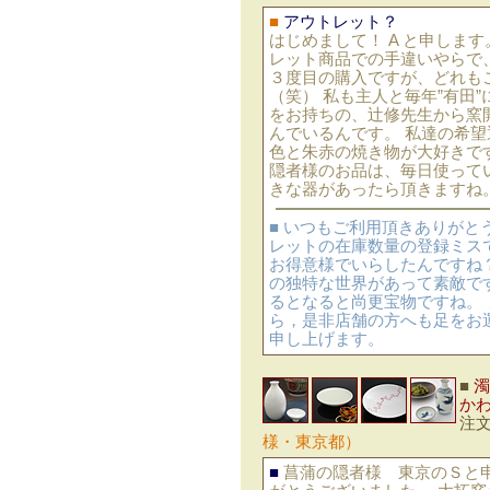
■
アウトレット？
はじめまして！ A と申しま
レット商品での手違いやらで
３度目の購入ですが、どれも
（笑） 私も主人と毎年”有田
をお持ちの、辻修先生から窯
んでいるんです。 私達の希
色と朱赤の焼き物が大好きで
隠者様のお品は、毎日使ってい
きな器があったら頂きますね
■ いつもご利用頂きありがと
レットの在庫数量の登録ミス
お得意様でいらしたんですね
の独特な世界があって素敵で
るとなると尚更宝物ですね。
ら，是非店舗の方へも足をお
申し上げます。
■
濁
か
注
様・東京都）
■
菖蒲の隠者様 東京のＳと