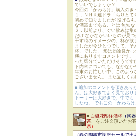
ていいでしょうか？
今回の「かわらけ」購入のき
１．ＮＨＫ連ドラ「ちりとて
初めて知りましたが 投げる
な酒器まであることは 無知
２．以前より、ぐい飲みは集
だけ なかなかいいものが見つ
干す時のイメージの、杯が欲
ましたが今ひとつでして、そ
杯」でした。 形は勿論良か
横にありますコメントです。
った気分でいただけそうです(
ト内容についても、なかなか
年末のお忙しい中、このよう
ございません。 また宜しくお
■ 追加のコメントを頂きあり
ん」は大好きでよく見ており
トーリーは大好きで、中でも
したね。 でもこの「かわらけ
■
白磁花彫洋酒杯
（陶器
茶
、をご注文頂いたお
県）
（春の陶器市謝恩セールで出