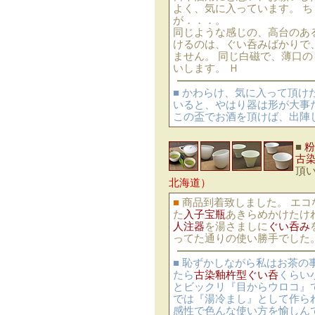
よく、気に入っています。 
が．．．。
同じような感じの、高台のあ
けるのは、ぐい呑みばかりで
ません。 同じ白磁で、薄口の
いします。 Ｈ
■ かわらけ、気に入って頂け
いると、やはり器は形が大事
この盃でお酒を頂けば、出陣し
■
粉
古
頂
北海道）
■
商品到着致しました。 エコ
た
入子宝瓶
あきらめかけたけ
人注器
を湯さましに
ぐい呑み
ってた通りの使い勝手でした
■ 恥ずかしながら私はお茶
たら
古染釉杵型ぐい呑
くらい
とビックリ『目からウロコ』
では『湯冷まし』として作ら
感性で色んな使い方を愉しん