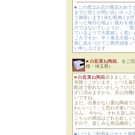
■ この度はお店の開店おめで
までに何とか間に合いホッと
う御座います) 休む暇無くお
きっと毎日心地よい疲れを感
のではないでしょうか。 『
ているようで大変嬉しく思い
ころですが、中々東北方面へ
体に気をつけてご商売頑張っ
い申し上げます。
■
白藍重ね陶箱
、をご注
様・埼玉県）
■
白藍重ね陶箱
届きました。
有難うございます。いつも厳
配送で割れないかしら？ひび
ずに済みますから、安心待機(^
いですね。
まだ、出番がない重ね陶箱で
わいいっ？」と思わず食いつ
ルム。 今から、それを楽し
こちらの商品はどれも欲しく
すので、楽しみな商品継続し
■ いつもご利用ありがとう御