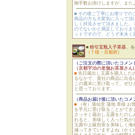
御手数お掛けしますが、また
■ その後ご丁寧にお便りで
商品の方も大変気に入って頂
しく拝見させて頂きました。
のでないかと満足しておりま
ットですので、どうぞ末永く
■
粉引宝瓶入子茶器
、を
（Ｔ様・京都府）
（ご注文の際に頂いたコメン
（京都宇治の老舗お茶屋さん
■
先日蔵出し玉露を購入した
るなかで、貴社の商品に出会
この週末に受け取って、ぜひ
と思っております。
（商品お届け後に頂いたコメ
■
（有）蒲仙堂 蒲地 章様 
を手元に受け取ることができ
さっそく蔵出し玉露をたのし
れると、美味しく入った気が
玉露や上級煎茶を美味しく淹
減ってきていますよね（かく