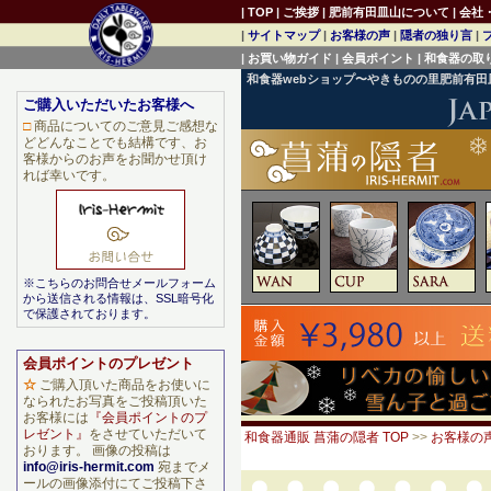
|
TOP
|
ご挨拶
|
肥前有田皿山について
|
会社
|
サイトマップ
|
お客様の声
|
隠者の独り言
|
|
お買い物ガイド
|
会員ポイント
|
和食器の取
和食器webショップ〜やきものの里肥前有
ご購入いただいたお客様へ
□
商品についてのご意見ご感想な
どどんなことでも結構です、お
客様からのお声をお聞かせ頂け
れば幸いです。
※こちらのお問合せメールフォーム
から送信される情報は、SSL暗号化
で保護されております。
会員ポイントのプレゼント
☆
ご購入頂いた商品をお使いに
なられたお写真をご投稿頂いた
お客様には
『会員ポイントのプ
レゼント』
をさせていただいて
和食器通販 菖蒲の隠者 TOP
>>
お客様の
おります。 画像の投稿は
info@iris-hermit.com
宛までメ
ールの画像添付にてご投稿下さ