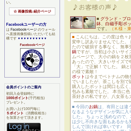
い。
☆ 画像投稿♪紹介ページ
■
グランド・プロ
鉢
、
白磁手彫ポ
Facebookユーザーの方
です。
（Ｋ様・
は
Facebookページ
のウォール
へ直接画像投稿いただいても結
■
こんにちは。この度は色々
構です
▼▼▼▼▼▼▼▼▼▼
変申し訳ありませんでした。 
Facebookページ
たので破損する事なく、無事
鍋
ですが、当初は小さいサイ
ムページで、大小の鍋を２枚
あったので、大きいサイズで
「大」で正解！でした。 鍋
の様で素敵！
ポット
は今までベトナムの物
でいましたが、茶こしを別で
購入したポットは間口も広く
会員ポイントのご案内
包みも素敵でした。 本当に色
初回入会登録時に
茶好きの私ですが、八女茶も
1000ポイント
(千円相当)
プレゼント。
■ 今回の
お鍋
は、有田とは違
お買い上げ100円毎に
なるようなデザインが気に入
５ポイント
（消費税相当）
した。 ちょっと浅めなので
を加算させて頂きます。
は少し不向きな面もあるかも
しんで頂ければ幸いです♪ 