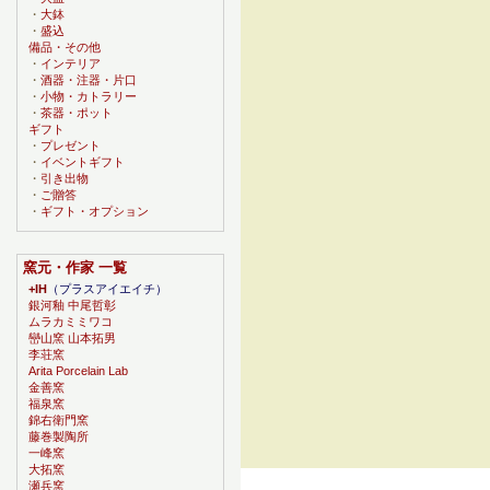
・
大鉢
・
盛込
備品・その他
・
インテリア
・
酒器・注器・片口
・
小物・カトラリー
・
茶器・ポット
ギフト
・
プレゼント
・
イベントギフト
・
引き出物
・
ご贈答
・
ギフト・オプション
窯元・作家 一覧
+IH
（プラスアイエイチ）
銀河釉 中尾哲彰
ムラカミミワコ
巒山窯 山本拓男
李荘窯
Arita Porcelain Lab
金善窯
福泉窯
錦右衛門窯
藤巻製陶所
一峰窯
大拓窯
瀬兵窯