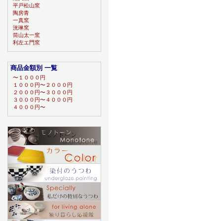
平戸松山窯
陶房青
一真窯
洸琳窯
筒山太一窯
利左エ門窯
商品金額別 一覧
〜１０００円
１０００円〜２０００円
２０００円〜３０００円
３０００円〜４０００円
４０００円〜