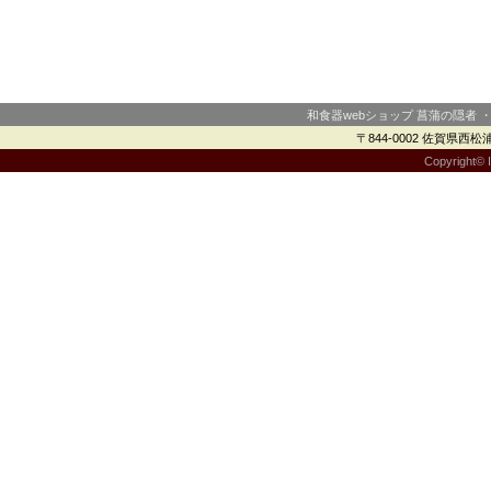
和食器webショップ 菖蒲の隠者 
〒844-0002 佐賀県西松浦郡
Copyright© I