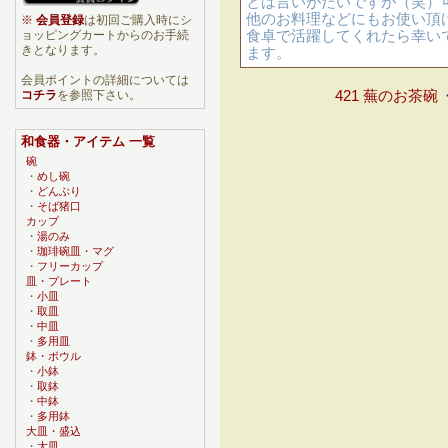
とは言いがたいですが（笑）
他のお料理などにもお使い頂
※
会員登録
は初回ご購入時にシ
食卓で活躍してくれたら幸い
ョッピングカートからのお手続
きとなります。
ます。
会員ポイントの詳細については
421 蕪のお茶碗
コチラ
を参照下さい。
和食器・アイテム 一覧
碗
・
めし碗
・
どんぶり
・
そば猪口
カップ
・
湯のみ
・
珈琲碗皿・マグ
・
フリーカップ
皿・プレート
・
小皿
・
取皿
・
中皿
・
多用皿
鉢・ボウル
・
小鉢
・
取鉢
・
中鉢
・
多用鉢
大皿・盛込
・
大皿