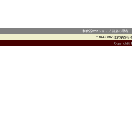
和食器webショップ 菖蒲の隠者 
〒844-0002 佐賀県西松浦郡
Copyright© I