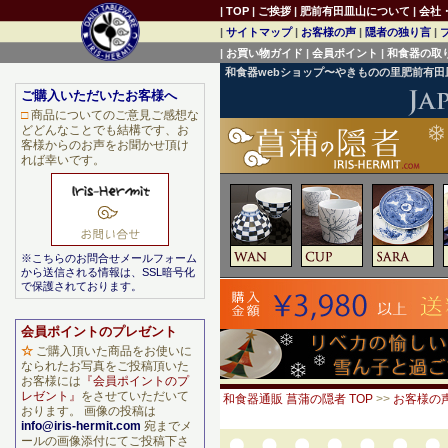
|
TOP
|
ご挨拶
|
肥前有田皿山について
|
会社
|
サイトマップ
|
お客様の声
|
隠者の独り言
|
|
お買い物ガイド
|
会員ポイント
|
和食器の取
和食器webショップ〜やきものの里肥前有
ご購入いただいたお客様へ
□
商品についてのご意見ご感想な
どどんなことでも結構です、お
客様からのお声をお聞かせ頂け
れば幸いです。
※こちらのお問合せメールフォーム
から送信される情報は、SSL暗号化
で保護されております。
会員ポイントのプレゼント
☆
ご購入頂いた商品をお使いに
なられたお写真をご投稿頂いた
お客様には
『会員ポイントのプ
レゼント』
をさせていただいて
和食器通販 菖蒲の隠者 TOP
>>
お客様の
おります。 画像の投稿は
info@iris-hermit.com
宛までメ
ールの画像添付にてご投稿下さ