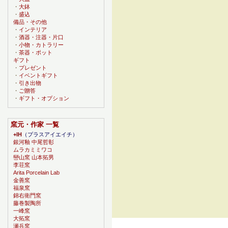
・
大鉢
・
盛込
備品・その他
・
インテリア
・
酒器・注器・片口
・
小物・カトラリー
・
茶器・ポット
ギフト
・
プレゼント
・
イベントギフト
・
引き出物
・
ご贈答
・
ギフト・オプション
窯元・作家 一覧
+IH
（プラスアイエイチ）
銀河釉 中尾哲彰
ムラカミミワコ
巒山窯 山本拓男
李荘窯
Arita Porcelain Lab
金善窯
福泉窯
錦右衛門窯
藤巻製陶所
一峰窯
大拓窯
瀬兵窯