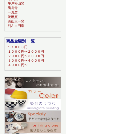
平戸松山窯
陶房青
一真窯
洸琳窯
筒山太一窯
利左エ門窯
商品金額別 一覧
〜１０００円
１０００円〜２０００円
２０００円〜３０００円
３０００円〜４０００円
４０００円〜