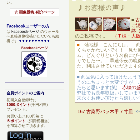
い。
☆ 画像投稿♪紹介ページ
■
古
ご
Facebookユーザーの方
鉢
は
Facebookページ
のウォール
のご投稿です。
（Ｔ様・大
へ直接画像投稿いただいても結
構です
▼▼▼▼▼▼▼▼▼▼
■
蒲地様 こんにちは。 
Facebookページ
くちゃかわいいです！ 見た
ム、どんぐりという名前に
りでした〜。 早速今夜の晩
た、利用させていただきま
■ 商品気に入って頂けたよ
うのにちょっと大変ですが、
たらと思います(笑)
赤絵の
弊社でも長年取扱いしていま
会員ポイントのご案内
末永くお使い頂けたら嬉しい
初回入会登録時に
1000ポイント
(千円相当)
プレゼント。
167 古染野バラ木甲７寸皿
<
お買い上げ100円毎に
５ポイント
（消費税相当）
を加算させて頂きます。