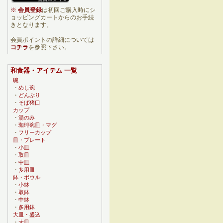
※
会員登録
は初回ご購入時にシ
ョッピングカートからのお手続
きとなります。
会員ポイントの詳細については
コチラ
を参照下さい。
和食器・アイテム 一覧
碗
・
めし碗
・
どんぶり
・
そば猪口
カップ
・
湯のみ
・
珈琲碗皿・マグ
・
フリーカップ
皿・プレート
・
小皿
・
取皿
・
中皿
・
多用皿
鉢・ボウル
・
小鉢
・
取鉢
・
中鉢
・
多用鉢
大皿・盛込
・
大皿