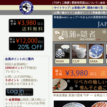
|
TOP
|
ご挨拶
|
肥前有田皿山について
|
会社
|
サイトマップ
|
お客様の声
|
隠者の独り言
|
|
お買い物ガイド
|
会員ポイント
|
和食器の取
和食器webショップ〜やきものの里肥前有
会員ポイントのご案内
初回入会登録時に
1000ポイント
(千円相当)
プレゼント。
お買い上げ100円毎に
５ポイント
（消費税相当）
を加算させて頂きます。
和食器通販 菖蒲の隠者 TOP
>>
全商品リ
※
会員登録
は初回ご購入時にシ
ョッピングカートからのお手続
きとなります。