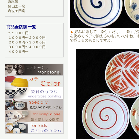
洸琳窯
筒山太一窯
利左エ門窯
商品金額別 一覧
▲
好みに応じて「染付」だけ、「錦」だ
〜１０００円
を決めてペアで揃えるのもいいですね。
１０００円〜２０００円
で揃えるのもＯＫですよ。
２０００円〜３０００円
３０００円〜４０００円
４０００円〜