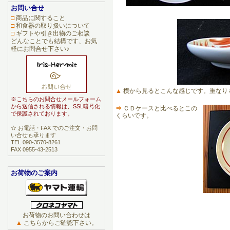
お問い合せ
□
商品に関すること
□
和食器の取り扱いについて
□
ギフトや引き出物のご相談
どんなことでも結構です、お気
軽にお問合せ下さい♪
▲
横から見るとこんな感じです。重なり
※こちらのお問合せメールフォーム
から送信される情報は、SSL暗号化
⇒
ＣＤケースと比べるとこの
で保護されております。
くらいです。
☆ お電話・FAX でのご注文・お問
い合せも承ります
TEL 090-3570-8261
FAX 0955-43-2513
お荷物のご案内
お荷物のお問い合わせは
▲
こちらからご確認下さい。