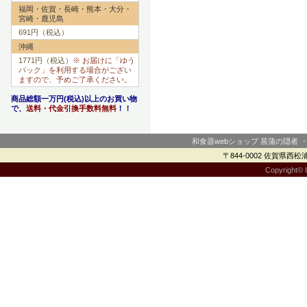
福岡・佐賀・長崎・熊本・大分・
宮崎・鹿児島
691円（税込）
沖縄
1771円（税込）
※ お届けに「ゆう
パック」を利用する場合がござい
ますので、予めご了承ください。
商品総額一万円(税込)以上のお買い物
で、
送料・代金引換手数料無料
！！
和食器webショップ 菖蒲の隠者 
〒844-0002 佐賀県西松浦郡
Copyright© I