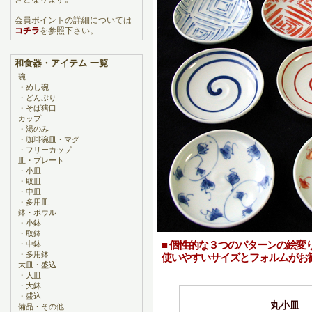
会員ポイントの詳細については
コチラ
を参照下さい。
和食器・アイテム 一覧
碗
・
めし碗
・
どんぶり
・
そば猪口
カップ
・
湯のみ
・
珈琲碗皿・マグ
・
フリーカップ
皿・プレート
・
小皿
・
取皿
・
中皿
・
多用皿
鉢・ボウル
・
小鉢
・
取鉢
■ 個性的な３つのパターンの絵
・
中鉢
・
多用鉢
使いやすいサイズとフォルムがお
大皿・盛込
・
大皿
・
大鉢
・
盛込
丸小皿
備品・その他