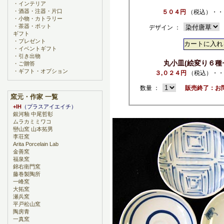
・
インテリア
・
酒器・注器・片口
５０４円
（税込）・・
・
小物・カトラリー
・
茶器・ポット
デザイン ：
ギフト
・
プレゼント
・
イベントギフト
・
引き出物
丸小皿(絵変り６種
・
ご贈答
・
ギフト・オプション
３,０２４円
（税込）・・
数量 ：
販売終了：お
窯元・作家 一覧
+IH
（プラスアイエイチ）
銀河釉 中尾哲彰
ムラカミミワコ
巒山窯 山本拓男
李荘窯
Arita Porcelain Lab
金善窯
福泉窯
錦右衛門窯
藤巻製陶所
一峰窯
大拓窯
瀬兵窯
平戸松山窯
陶房青
一真窯