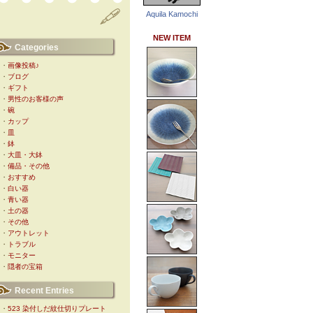
Aquila Kamochi
NEW ITEM
Categories
・
画像投稿♪
・
ブログ
・
ギフト
・
男性のお客様の声
・
碗
・
カップ
・
皿
・
鉢
・
大皿・大鉢
・
備品・その他
・
おすすめ
・
白い器
・
青い器
・
土の器
・
その他
・
アウトレット
・
トラブル
・
モニター
・
隠者の宝箱
Recent Entries
・
523 染付しだ紋仕切りプレート