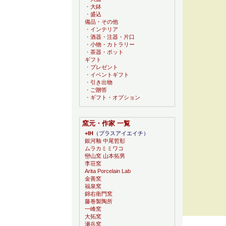
・
大鉢
・
盛込
備品・その他
・
インテリア
・
酒器・注器・片口
・
小物・カトラリー
・
茶器・ポット
ギフト
・
プレゼント
・
イベントギフト
・
引き出物
・
ご贈答
・
ギフト・オプション
窯元・作家 一覧
+IH
（プラスアイエイチ）
銀河釉 中尾哲彰
ムラカミミワコ
巒山窯 山本拓男
李荘窯
Arita Porcelain Lab
金善窯
福泉窯
錦右衛門窯
藤巻製陶所
一峰窯
大拓窯
瀬兵窯