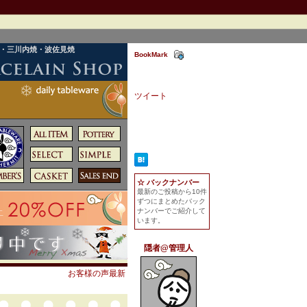
焼・三川内焼・波佐見焼
BookMark
ツイート
☆ バックナンバー
最新のご投稿から10件
ずつにまとめたバック
ナンバーでご紹介して
います。
隠者@管理人
お客様の声最新