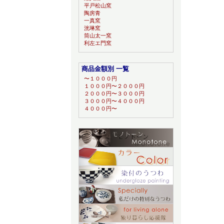
平戸松山窯
陶房青
一真窯
洸琳窯
筒山太一窯
利左エ門窯
商品金額別 一覧
〜１０００円
１０００円〜２０００円
２０００円〜３０００円
３０００円〜４０００円
４０００円〜