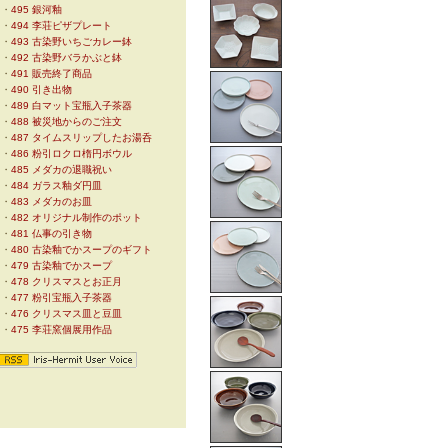
・
495 銀河釉
・
494 李荘ピザプレート
・
493 古染野いちごカレー鉢
・
492 古染野バラかぶと鉢
・
491 販売終了商品
・
490 引き出物
・
489 白マット宝瓶入子茶器
・
488 被災地からのご注文
・
487 タイムスリップしたお湯呑
・
486 粉引ロクロ楕円ボウル
・
485 メダカの退職祝い
・
484 ガラス釉ダ円皿
・
483 メダカのお皿
・
482 オリジナル制作のポット
・
481 仏事の引き物
・
480 古染釉でかスープのギフト
・
479 古染釉でかスープ
・
478 クリスマスとお正月
・
477 粉引宝瓶入子茶器
・
476 クリスマス皿と豆皿
・
475 李荘窯個展用作品