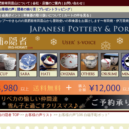
肥前有田皿山について
|
会社・店舗のご案内
|
お問い合わせ
|
お客様の声
|
隠者の独り言
|
プレゼントラッピング
|
|
会員ポイント
|
和食器の取り扱いについて
|
カートの中を見る
|
ョップ〜やきものの里肥前有田皿山から普段使いの和食器をお届けします〜有田焼・伊万里
の隠者 TOP
>>
お客様の声リスト
>> お客様の声"106 白磁手彫ポット"