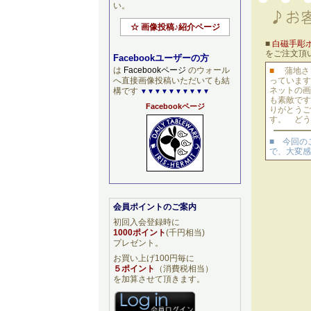
い。
☆ 画像投稿♪紹介ページ
■
白磁手彫
をご注文頂
Facebookユーザーの方
は
Facebookページ
のウォール
■
蒲地さ
へ直接画像投稿いただいても結
っています
ネットの画
構です
▼▼▼▼▼▼▼▼▼▼
も素敵です
Facebookページ
りがとうご
す。 どう
■ 今回の
で、大変感
会員ポイントのご案内
初回入会登録時に
1000ポイント
(千円相当)
プレゼント。
お買い上げ100円毎に
５ポイント
（消費税相当）
を加算させて頂きます。