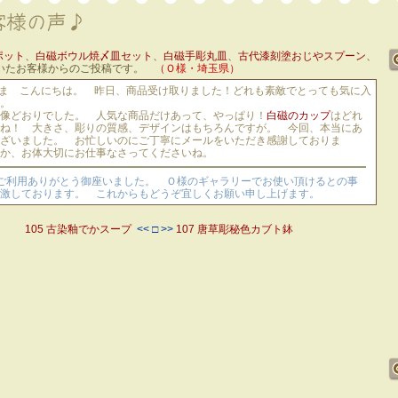
ポット
、
白磁ボウル焼〆皿セット
、
白磁手彫丸皿
、
古代漆刻塗おじやスプーン
、
いたお客様からのご投稿です。
（Ｏ様・埼玉県）
ま こんにちは。 昨日、商品受け取りました！どれも素敵でとっても気に入
。
像どおりでした。 人気な商品だけあって、やっぱり！
白磁のカップ
はどれ
ね！ 大きさ、彫りの質感、デザインはもちろんですが。 今回、本当にあ
ざいました。 お忙しいのにご丁寧にメールをいただき感謝しておりま
か、お体大切にお仕事なさってくださいね。
ご利用ありがとう御座いました。 Ｏ様のギャラリーでお使い頂けるとの事
激しております。 これからもどうぞ宜しくお願い申し上げます。
105 古染釉でかスープ
<< □ >>
107 唐草彫秘色カブト鉢