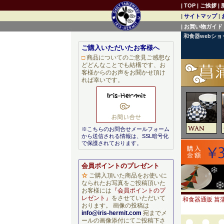
|
TOP
|
ご挨拶
|
|
サイトマップ
|
|
お買い物ガイド
和食器webシ
ご購入いただいたお客様へ
□
商品についてのご意見ご感想な
どどんなことでも結構です、お
客様からのお声をお聞かせ頂け
れば幸いです。
※こちらのお問合せメールフォーム
から送信される情報は、SSL暗号化
で保護されております。
会員ポイントのプレゼント
☆
ご購入頂いた商品をお使いに
なられたお写真をご投稿頂いた
お客様には
『会員ポイントのプ
レゼント』
をさせていただいて
和食器通販 菖蒲
おります。 画像の投稿は
info@iris-hermit.com
宛までメ
ールの画像添付にてご投稿下さ