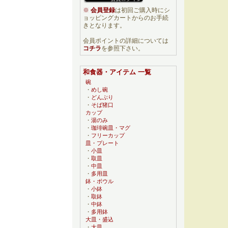
※
会員登録
は初回ご購入時にシ
ョッピングカートからのお手続
きとなります。
会員ポイントの詳細については
コチラ
を参照下さい。
和食器・アイテム 一覧
碗
・
めし碗
・
どんぶり
・
そば猪口
カップ
・
湯のみ
・
珈琲碗皿・マグ
・
フリーカップ
皿・プレート
・
小皿
・
取皿
・
中皿
・
多用皿
鉢・ボウル
・
小鉢
・
取鉢
・
中鉢
・
多用鉢
大皿・盛込
・
大皿