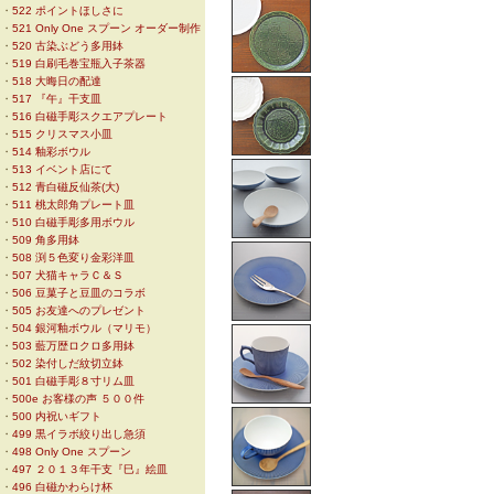
・
522 ポイントほしさに
・
521 Only One スプーン オーダー制作
・
520 古染ぶどう多用鉢
・
519 白刷毛巻宝瓶入子茶器
・
518 大晦日の配達
・
517 『午』干支皿
・
516 白磁手彫スクエアプレート
・
515 クリスマス小皿
・
514 釉彩ボウル
・
513 イベント店にて
・
512 青白磁反仙茶(大)
・
511 桃太郎角プレート皿
・
510 白磁手彫多用ボウル
・
509 角多用鉢
・
508 渕５色変り金彩洋皿
・
507 犬猫キャラＣ＆Ｓ
・
506 豆菓子と豆皿のコラボ
・
505 お友達へのプレゼント
・
504 銀河釉ボウル（マリモ）
・
503 藍万歴ロクロ多用鉢
・
502 染付しだ紋切立鉢
・
501 白磁手彫８寸リム皿
・
500e お客様の声 ５００件
・
500 内祝いギフト
・
499 黒イラボ絞り出し急須
・
498 Only One スプーン
・
497 ２０１３年干支『巳』絵皿
・
496 白磁かわらけ杯