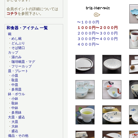
会員ポイントの詳細については
コチラ
を参照下さい。
〜１０００円
和食器・アイテム 一覧
１０００円〜２０００円
２０００円〜３０００円
碗
・
めし碗
３０００円〜４０００円
・
どんぶり
４０００円〜
・
そば猪口
カップ
・
湯のみ
・
珈琲碗皿・マグ
・
フリーカップ
皿・プレート
・
小皿
・
取皿
・
中皿
・
多用皿
鉢・ボウル
・
小鉢
・
取鉢
・
中鉢
・
多用鉢
大皿・盛込
・
大皿
・
大鉢
・
盛込
備品・その他