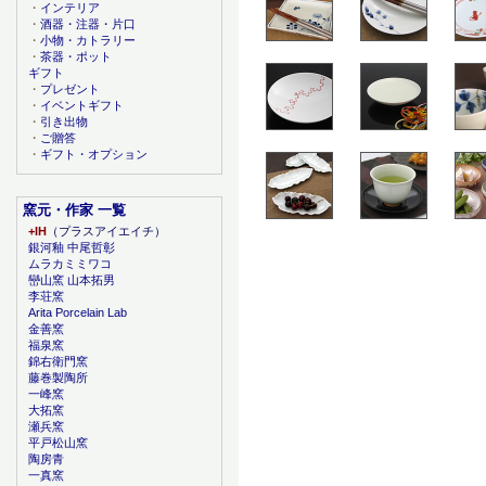
・
インテリア
・
酒器・注器・片口
・
小物・カトラリー
・
茶器・ポット
ギフト
・
プレゼント
・
イベントギフト
・
引き出物
・
ご贈答
・
ギフト・オプション
窯元・作家 一覧
+IH
（プラスアイエイチ）
銀河釉 中尾哲彰
ムラカミミワコ
巒山窯 山本拓男
李荘窯
Arita Porcelain Lab
金善窯
福泉窯
錦右衛門窯
藤巻製陶所
一峰窯
大拓窯
瀬兵窯
平戸松山窯
陶房青
一真窯