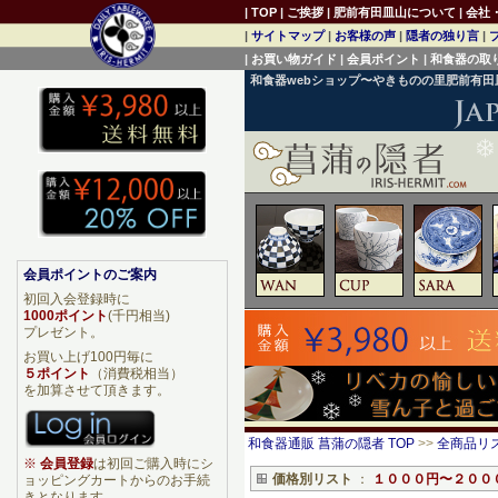
|
TOP
|
ご挨拶
|
肥前有田皿山について
|
会社
|
サイトマップ
|
お客様の声
|
隠者の独り言
|
|
お買い物ガイド
|
会員ポイント
|
和食器の取
和食器webショップ〜やきものの里肥前有
会員ポイントのご案内
初回入会登録時に
1000ポイント
(千円相当)
プレゼント。
お買い上げ100円毎に
５ポイント
（消費税相当）
を加算させて頂きます。
和食器通販 菖蒲の隠者 TOP
>>
全商品リ
※
会員登録
は初回ご購入時にシ
価格別リスト
：
１０００円〜２００
ョッピングカートからのお手続
きとなります。