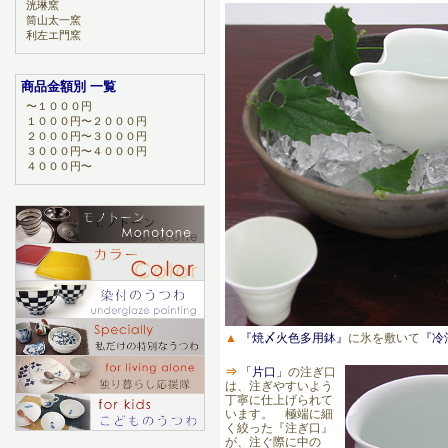
洸琳窯
筒山太一窯
利左エ門窯
商品金額別 一覧
〜１０００円
１０００円〜２０００円
２０００円〜３０００円
３０００円〜４０００円
４０００円〜
▲
『焼〆火色多用鉢』
に氷を敷いて
『冷
⇒
「片口」
の注ぎ口
は、注ぎやすいよう
丁寧に仕上げられて
います。 極端に細
く絞った『注ぎ口』
が、注ぐ際に中の