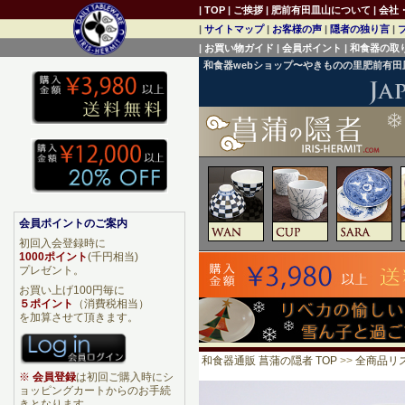
|
TOP
|
ご挨拶
|
肥前有田皿山について
|
会社
|
サイトマップ
|
お客様の声
|
隠者の独り言
|
|
お買い物ガイド
|
会員ポイント
|
和食器の取
和食器webショップ〜やきものの里肥前有
会員ポイントのご案内
初回入会登録時に
1000ポイント
(千円相当)
プレゼント。
お買い上げ100円毎に
５ポイント
（消費税相当）
を加算させて頂きます。
和食器通販 菖蒲の隠者 TOP
>>
全商品リ
※
会員登録
は初回ご購入時にシ
ョッピングカートからのお手続
きとなります。