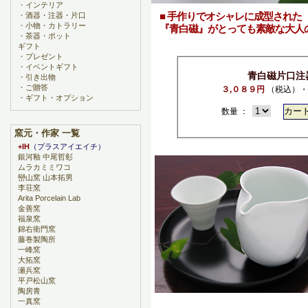
・
インテリア
■ 手作りでオシャレに成型された
・
酒器・注器・片口
・
小物・カトラリー
『青白磁』がとっても素敵な大人
・
茶器・ポット
ギフト
・
プレゼント
・
イベントギフト
青白磁片口注
・
引き出物
・
ご贈答
３,０８９円
（税込）・
・
ギフト・オプション
数量 ：
窯元・作家 一覧
+IH
（プラスアイエイチ）
銀河釉 中尾哲彰
ムラカミミワコ
巒山窯 山本拓男
李荘窯
Arita Porcelain Lab
金善窯
福泉窯
錦右衛門窯
藤巻製陶所
一峰窯
大拓窯
瀬兵窯
平戸松山窯
陶房青
一真窯