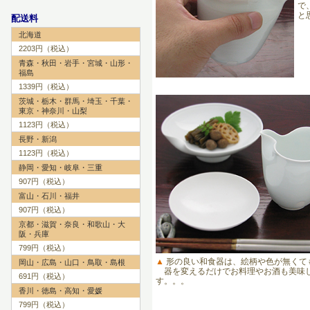
で
と
配送料
北海道
2203円（税込）
青森・秋田・岩手・宮城・山形・
福島
1339円（税込）
茨城・栃木・群馬・埼玉・千葉・
東京・神奈川・山梨
1123円（税込）
長野・新潟
1123円（税込）
静岡・愛知・岐阜・三重
907円（税込）
富山・石川・福井
907円（税込）
京都・滋賀・奈良・和歌山・大
阪・兵庫
799円（税込）
▲
形の良い和食器は、絵柄や色が無くて
岡山・広島・山口・鳥取・島根
器を変えるだけでお料理やお酒も美味
691円（税込）
す。。。
香川・徳島・高知・愛媛
799円（税込）