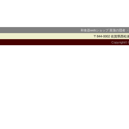
和食器webショップ 菖蒲の隠者 
〒844-0002 佐賀県西松浦郡
Copyright© I