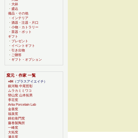
・
大鉢
・
盛込
備品・その他
・
インテリア
・
酒器・注器・片口
・
小物・カトラリー
・
茶器・ポット
ギフト
・
プレゼント
・
イベントギフト
・
引き出物
・
ご贈答
・
ギフト・オプション
窯元・作家 一覧
+IH
（プラスアイエイチ）
銀河釉 中尾哲彰
ムラカミミワコ
巒山窯 山本拓男
李荘窯
Arita Porcelain Lab
金善窯
福泉窯
錦右衛門窯
藤巻製陶所
一峰窯
大拓窯
瀬兵窯