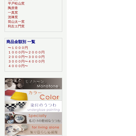
平戸松山窯
陶房青
一真窯
洸琳窯
筒山太一窯
利左エ門窯
商品金額別 一覧
〜１０００円
１０００円〜２０００円
２０００円〜３０００円
３０００円〜４０００円
４０００円〜