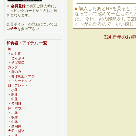
※
会員登録
は初回ご購入時にシ
■
購入したあとHPを見ると
ョッピングカートからのお手続
なっていて改めて一点ものな
きとなります。
た。 今日、家の掃除をして玄
イトがあたるので、いい感じ
会員ポイントの詳細については
コチラ
を参照下さい。
324 新年のお
和食器・アイテム 一覧
碗
・
めし碗
・
どんぶり
・
そば猪口
カップ
・
湯のみ
・
珈琲碗皿・マグ
・
フリーカップ
皿・プレート
・
小皿
・
取皿
・
中皿
・
多用皿
鉢・ボウル
・
小鉢
・
取鉢
・
中鉢
・
多用鉢
大皿・盛込
・
大皿