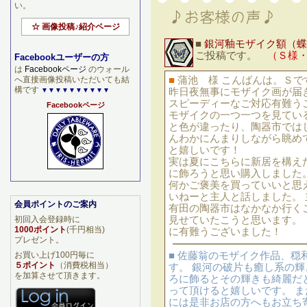
い。
☆ 画像投稿♪紹介ページ
■
銀河釉モザイク額（蝶
ご投稿です。
（Ｓ様
Facebookユーザーの方
は
Facebookページ
のウォール
へ直接画像投稿いただいても結
■
蒲池 様 こんばんは。Ｓで
構です
▼▼▼▼▼▼▼▼▼▼
昨日夜無事にモザイク画が届
スピーディーなご対応有難う
Facebookページ
モザイクの一つ一つを見てい
と色が違ったり、陶器市では
んわかにんまりしながら眺め
と嬉しいです！
実は夏にこちらに新居を構え
に飾ろうと思い購入しました
何かご褒美を買っていいと思
いねーと主人と話しました。
会員ポイントのご案内
有田の陶器市はなかなか行く
初回入会登録時に
見せていたこうと思います。
1000ポイント
(千円相当)
に有難うございました！
プレゼント。
お買い上げ100円毎に
■ 佐藤翁のモザイク作品、
５ポイント
（消費税相当）
す。 銀河の破片も癒し系の
を加算させて頂きます。
ろに飾るとその輝きも綺麗だ
って頂けると嬉しいです。 
には是非お店の方へもお立ち