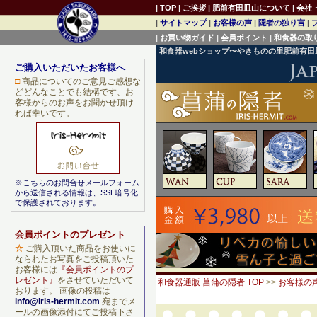
|
TOP
|
ご挨拶
|
肥前有田皿山について
|
会社
|
サイトマップ
|
お客様の声
|
隠者の独り言
|
|
お買い物ガイド
|
会員ポイント
|
和食器の取
和食器webショップ〜やきものの里肥前有
ご購入いただいたお客様へ
□
商品についてのご意見ご感想な
どどんなことでも結構です、お
客様からのお声をお聞かせ頂け
れば幸いです。
※こちらのお問合せメールフォーム
から送信される情報は、SSL暗号化
で保護されております。
会員ポイントのプレゼント
☆
ご購入頂いた商品をお使いに
なられたお写真をご投稿頂いた
お客様には
『会員ポイントのプ
レゼント』
をさせていただいて
和食器通販 菖蒲の隠者 TOP
>>
お客様の
おります。 画像の投稿は
info@iris-hermit.com
宛までメ
ールの画像添付にてご投稿下さ