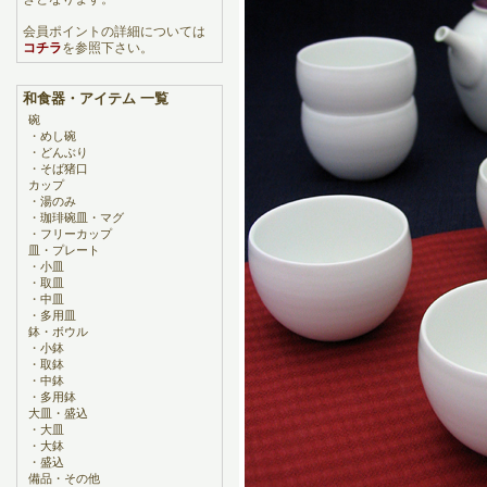
会員ポイントの詳細については
コチラ
を参照下さい。
和食器・アイテム 一覧
碗
・
めし碗
・
どんぶり
・
そば猪口
カップ
・
湯のみ
・
珈琲碗皿・マグ
・
フリーカップ
皿・プレート
・
小皿
・
取皿
・
中皿
・
多用皿
鉢・ボウル
・
小鉢
・
取鉢
・
中鉢
・
多用鉢
大皿・盛込
・
大皿
・
大鉢
・
盛込
備品・その他