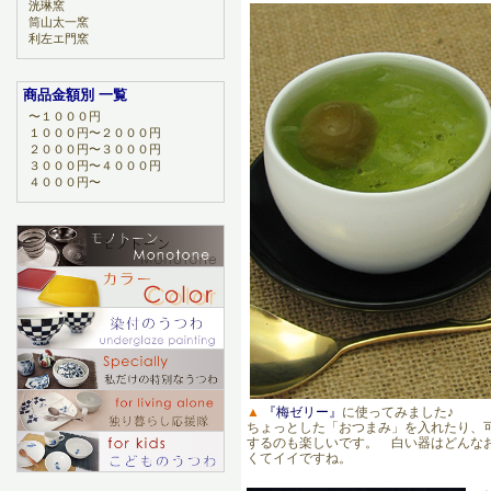
洸琳窯
筒山太一窯
利左エ門窯
商品金額別 一覧
〜１０００円
１０００円〜２０００円
２０００円〜３０００円
３０００円〜４０００円
４０００円〜
▲
『梅ゼリー』
に使ってみました♪
ちょっとした「おつまみ」を入れたり、
するのも楽しいです。 白い器はどんな
くてイイですね。