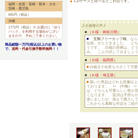
▲
CDケースと比べるとこれ位です。
福岡・佐賀・長崎・熊本・大分・
宮崎・鹿児島
691円（税込）
沖縄
1771円（税込）
※ お届けに「ゆう
パック」を利用する場合がござい
■
（Ｋ様・神奈川県）
ますので、予めご了承ください。
■
「
玄釉フリーカップ碗
」なら
仙茶」がとどきました。 ど
商品総額一万円(税込)以上のお買い物
うです。 白磁の茶碗は、ど
で、
送料・代金引換手数料無料
！！
み。 こんや試してみましょ
■
（Ｎ様・福岡県）
■
白磁玉小仙茶も小さくて可愛
■
（Ｋ様・埼玉県）
■
届いた商品はどれも想像以上
ております。 〜 (中略) 
は、どちらも可愛らしい形が
くなります。 急須は手持ち
迷いましたが、揃えて購入し
これからも素敵な作品をご紹