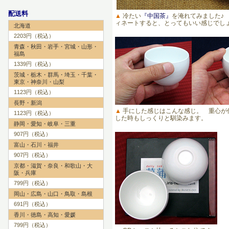
配送料
▲
冷たい
『中国茶』
を淹れてみました
ィネートすると、とってもいい感じでしょ
北海道
2203円（税込）
青森・秋田・岩手・宮城・山形・
福島
1339円（税込）
茨城・栃木・群馬・埼玉・千葉・
東京・神奈川・山梨
1123円（税込）
長野・新潟
▲
手にした感じはこんな感じ。 重心が
1123円（税込）
した時もしっくりと馴染みます。
静岡・愛知・岐阜・三重
907円（税込）
富山・石川・福井
907円（税込）
京都・滋賀・奈良・和歌山・大
阪・兵庫
799円（税込）
岡山・広島・山口・鳥取・島根
691円（税込）
香川・徳島・高知・愛媛
799円（税込）