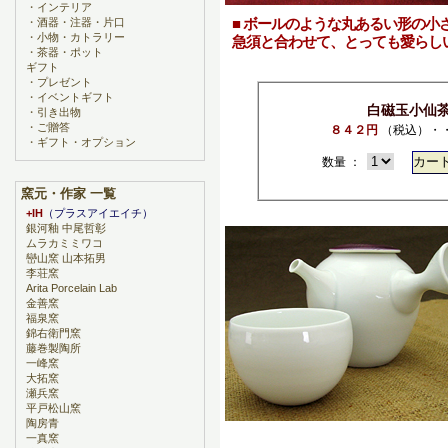
・
インテリア
■ ボールのような丸あるい形の小
・
酒器・注器・片口
・
小物・カトラリー
急須と合わせて、とっても愛らし
・
茶器・ポット
ギフト
・
プレゼント
・
イベントギフト
白磁玉小仙
・
引き出物
・
ご贈答
８４２円
（税込）・
・
ギフト・オプション
数量 ：
窯元・作家 一覧
+IH
（プラスアイエイチ）
銀河釉 中尾哲彰
ムラカミミワコ
巒山窯 山本拓男
李荘窯
Arita Porcelain Lab
金善窯
福泉窯
錦右衛門窯
藤巻製陶所
一峰窯
大拓窯
瀬兵窯
平戸松山窯
陶房青
一真窯