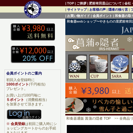
|
TOP
|
ご挨拶
|
肥前有田皿山について
|
会社
|
サイトマップ
|
お客様の声
|
隠者の独り言
|
|
お買い物ガイド
|
会員ポイント
|
和食器の取
和食器webショップ〜やきものの里肥前有
会員ポイントのご案内
初回入会登録時に
1000ポイント
(千円相当)
プレゼント。
お買い上げ100円毎に
５ポイント
（消費税相当）
を加算させて頂きます。
和食器通販 菖蒲の隠者 TOP
>>
全商品
※
会員登録
は初回ご購入時にシ
ョッピングカートからのお手続
きとなります。