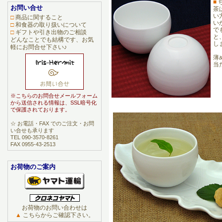
■
お問い合せ
茶
い
□
商品に関すること
い
□
和食器の取り扱いについて
で
□
ギフトや引き出物のご相談
と
どんなことでも結構です、お気
し
軽にお問合せ下さい♪
薄
当
※こちらのお問合せメールフォーム
から送信される情報は、SSL暗号化
で保護されております。
☆ お電話・FAX でのご注文・お問
い合せも承ります
TEL 090-3570-8261
FAX 0955-43-2513
お荷物のご案内
お荷物のお問い合わせは
▲
こちらからご確認下さい。