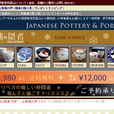
肥前有田皿山について
|
会社・店舗のご案内
|
お問い合わせ
|
お客様の声
|
隠者の独り言
|
プレゼントラッピング
|
|
会員ポイント
|
和食器の取り扱いについて
|
カートの中を見る
|
ョップ〜やきものの里肥前有田皿山から普段使いの和食器をお届けします〜有田焼・伊万里
の隠者 TOP
>>
お客様の声リスト
>> お客様の声"127 Ｕ塗フリーソーサー黒"