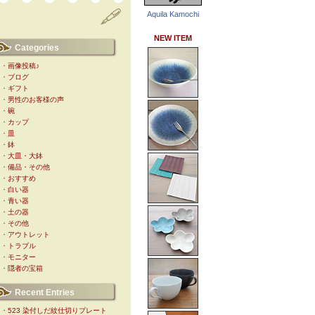
Aquila Kamochi
NEW ITEM
Categories
・
画像投稿♪
・
ブログ
・
ギフト
・
男性のお客様の声
・
碗
・
カップ
・
皿
・
鉢
・
大皿・大鉢
・
備品・その他
・
おすすめ
・
白い器
・
青い器
・
土の器
・
その他
・
アウトレット
・
トラブル
・
モニター
・
隠者の宝箱
Recent Entries
・
523 染付しだ紋仕切りプレート