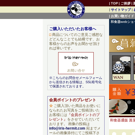
|
TOP
|
ご挨拶
|
|
サイトマップ
|
|
お買い物ガイド
和食器webシ
ご購入いただいたお客様へ
□
商品についてのご意見ご感想な
どどんなことでも結構です、お
客様からのお声をお聞かせ頂け
れば幸いです。
※こちらのお問合せメールフォーム
から送信される情報は、SSL暗号化
で保護されております。
会員ポイントのプレゼント
☆
ご購入頂いた商品をお使いに
なられたお写真をご投稿頂いた
お客様には
『会員ポイントのプ
レゼント』
をさせていただいて
和食器通販 菖蒲
おります。 画像の投稿は
info@iris-hermit.com
宛までメ
ールの画像添付にてご投稿下さ