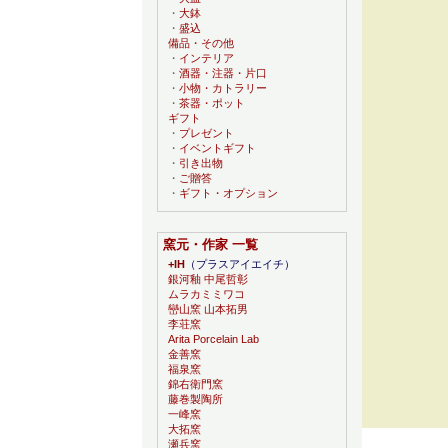
・
大鉢
・
盛込
備品・その他
・
インテリア
・
酒器・注器・片口
・
小物・カトラリー
・
茶器・ポット
ギフト
・
プレゼント
・
イベントギフト
・
引き出物
・
ご贈答
・
ギフト・オプション
窯元・作家 一覧
+IH
（プラスアイエイチ）
銀河釉 中尾哲彰
ムラカミミワコ
巒山窯 山本拓男
李荘窯
Arita Porcelain Lab
金善窯
福泉窯
錦右衛門窯
藤巻製陶所
一峰窯
大拓窯
瀬兵窯