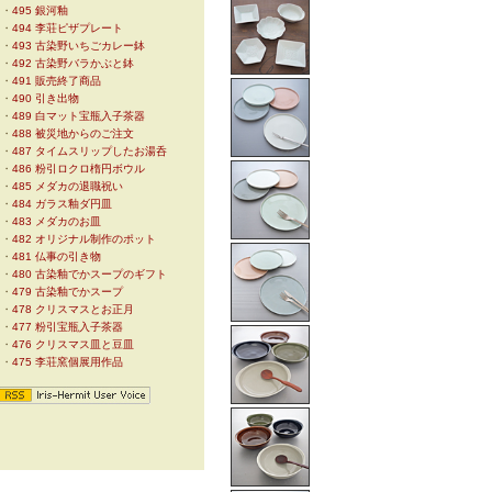
・
495 銀河釉
・
494 李荘ピザプレート
・
493 古染野いちごカレー鉢
・
492 古染野バラかぶと鉢
・
491 販売終了商品
・
490 引き出物
・
489 白マット宝瓶入子茶器
・
488 被災地からのご注文
・
487 タイムスリップしたお湯呑
・
486 粉引ロクロ楕円ボウル
・
485 メダカの退職祝い
・
484 ガラス釉ダ円皿
・
483 メダカのお皿
・
482 オリジナル制作のポット
・
481 仏事の引き物
・
480 古染釉でかスープのギフト
・
479 古染釉でかスープ
・
478 クリスマスとお正月
・
477 粉引宝瓶入子茶器
・
476 クリスマス皿と豆皿
・
475 李荘窯個展用作品