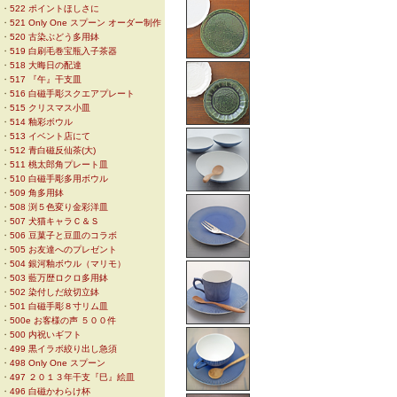
・
522 ポイントほしさに
・
521 Only One スプーン オーダー制作
・
520 古染ぶどう多用鉢
・
519 白刷毛巻宝瓶入子茶器
・
518 大晦日の配達
・
517 『午』干支皿
・
516 白磁手彫スクエアプレート
・
515 クリスマス小皿
・
514 釉彩ボウル
・
513 イベント店にて
・
512 青白磁反仙茶(大)
・
511 桃太郎角プレート皿
・
510 白磁手彫多用ボウル
・
509 角多用鉢
・
508 渕５色変り金彩洋皿
・
507 犬猫キャラＣ＆Ｓ
・
506 豆菓子と豆皿のコラボ
・
505 お友達へのプレゼント
・
504 銀河釉ボウル（マリモ）
・
503 藍万歴ロクロ多用鉢
・
502 染付しだ紋切立鉢
・
501 白磁手彫８寸リム皿
・
500e お客様の声 ５００件
・
500 内祝いギフト
・
499 黒イラボ絞り出し急須
・
498 Only One スプーン
・
497 ２０１３年干支『巳』絵皿
・
496 白磁かわらけ杯