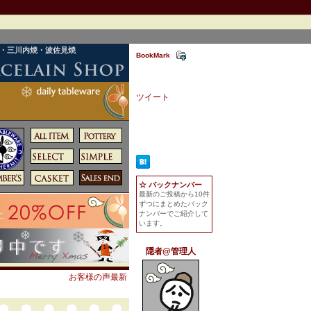
焼・三川内焼・波佐見焼
BookMark
ツイート
☆ バックナンバー
最新のご投稿から10件
ずつにまとめたバック
ナンバーでご紹介して
います。
隠者@管理人
お客様の声最新