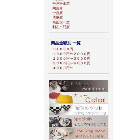
平戸松山窯
陶房青
一真窯
洸琳窯
筒山太一窯
利左エ門窯
商品金額別 一覧
〜１０００円
１０００円〜２０００円
２０００円〜３０００円
３０００円〜４０００円
４０００円〜