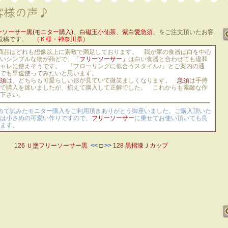
ーソーサー黒
(モニター購入)
、
白磁玉小仙茶
、
紫白愛急須
、をご注文頂いたお客
投稿です。
（Ｋ様・神奈川県）
商品はどれも想像以上に素敵で満足しております。 我が家の食器は白を中心
いシンプルな物が殆どで、
「フリーソーサー」
は白い食器と合わせても違和
ャレに使えそうです。 『フローリングに似合うスタイル♪』とご案内の通
でも早速使ってみたいと思います。
須
は、どちらも可愛らしい形が見ていて微笑ましくなります。
急須
は手持
で購入を迷いましたが、揃えて購入して正解でした。 これからも素敵な作
下さい。
めて試みたモニター購入をご利用頂きありがとう御座いました。ご購入頂いた
は小さめの可愛い作りですので、
フリーソーサー
に乗せてお使い頂いても良
ます。
126 Ｕ塗フリーソーサー黒
<< □ >>
128 黒摺漆Ｊカップ