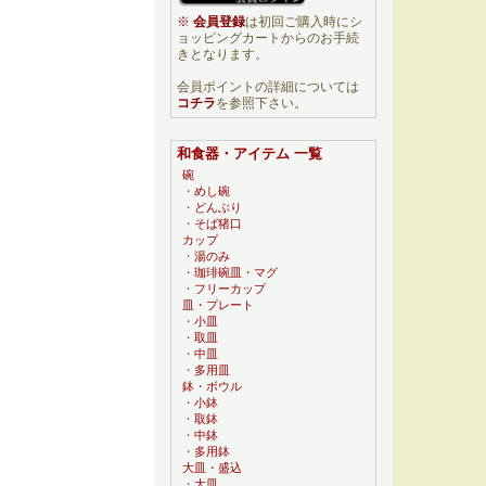
※
会員登録
は初回ご購入時にシ
ョッピングカートからのお手続
きとなります。
会員ポイントの詳細については
コチラ
を参照下さい。
和食器・アイテム 一覧
碗
・
めし碗
・
どんぶり
・
そば猪口
カップ
・
湯のみ
・
珈琲碗皿・マグ
・
フリーカップ
皿・プレート
・
小皿
・
取皿
・
中皿
・
多用皿
鉢・ボウル
・
小鉢
・
取鉢
・
中鉢
・
多用鉢
大皿・盛込
・
大皿