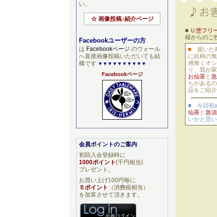
い。
☆ 画像投稿♪紹介ページ
■
Ｕ塗フリ
様からのご
Facebookユーザーの方
は
Facebookページ
のウォール
■
届いた
へ直接画像投稿いただいても結
に絵柄の無
感無くオシ
構です
▼▼▼▼▼▼▼▼▼▼
り、我が家
Facebookページ
お仙茶
と
急
ちがあるの
品をご紹介
■ 今回初
仙茶
と
急須
いかと思い
会員ポイントのご案内
初回入会登録時に
1000ポイント
(千円相当)
プレゼント。
お買い上げ100円毎に
５ポイント
（消費税相当）
を加算させて頂きます。