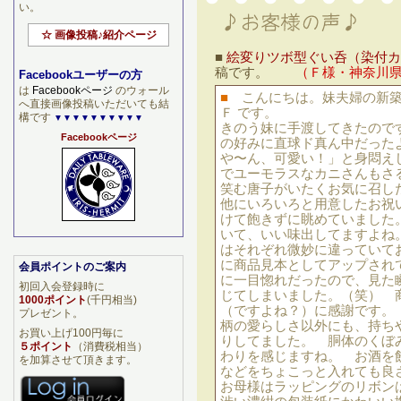
い。
☆ 画像投稿♪紹介ページ
■
絵変りツボ型ぐい呑（染付カ
稿です。
（Ｆ様・神奈川
Facebookユーザーの方
は
Facebookページ
のウォール
■
こんにちは。妹夫婦の新
へ直接画像投稿いただいても結
Ｆ です。
構です
▼▼▼▼▼▼▼▼▼▼
きのう妹に手渡してきたので
Facebookページ
の好みに直球ド真ん中だったよ
や〜ん、可愛い！」と身悶え
でユーモラスなカニさんもさ
笑む唐子がいたくお気に召し
他にいろいろと用意したお祝
けて飽きずに眺めていました
いて、いい味出してますよね
はそれぞれ微妙に違っていて
に商品見本としてアップされ
会員ポイントのご案内
に一目惚れだったので、見た
初回入会登録時に
じてしまいました。（笑） 
1000ポイント
(千円相当)
（ですよね？）に感謝です。
プレゼント。
柄の愛らしさ以外にも、持ち
お買い上げ100円毎に
りしてました。 胴体のくぼ
５ポイント
（消費税相当）
わりを感じますね。 お酒を
を加算させて頂きます。
などをちょこっと入れても良
お母様はラッピングのリボン