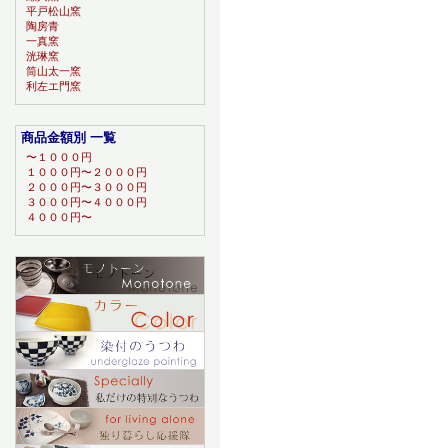
平戸松山窯
陶房青
一真窯
洸琳窯
筒山太一窯
利左エ門窯
商品金額別 一覧
〜１０００円
１０００円〜２０００円
２０００円〜３０００円
３０００円〜４０００円
４０００円〜