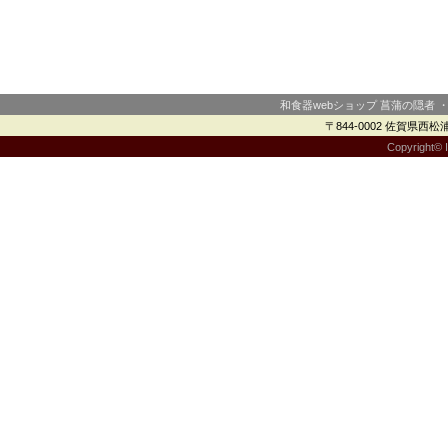
和食器webショップ 菖蒲の隠者 
〒844-0002 佐賀県西松浦郡
Copyright© I