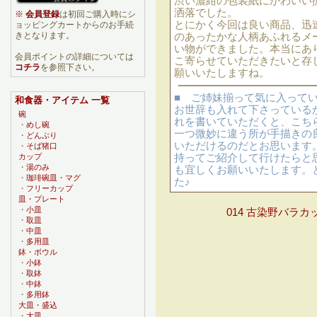
渋い濃紺の包装紙にかわいい
洒落でした。
※
会員登録
は初回ご購入時にシ
とにかく今回は良い商品、迅
ョッピングカートからのお手続
きとなります。
のあったかな人柄あふれるメ
い物ができました。本当にあ
会員ポイントの詳細については
こ寄らせていただきたいと存
コチラ
を参照下さい。
願いいたしますね。
■ ご姉妹揃って気に入って
和食器・アイテム 一覧
お世辞も入れて下さっているか
碗
れを書いていただくと、こち
・
めし碗
一つ微妙に違う所が手描きの
・
どんぶり
いただけるのだとお思います
・
そば猪口
持ってご紹介して行けたらと
カップ
・
湯のみ
も宜しくお願いいたします。
・
珈琲碗皿・マグ
た♪
・
フリーカップ
皿・プレート
・
小皿
014 古染野バラカ
・
取皿
・
中皿
・
多用皿
鉢・ボウル
・
小鉢
・
取鉢
・
中鉢
・
多用鉢
大皿・盛込
・
大皿