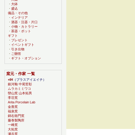
・
大鉢
・
盛込
備品・その他
・
インテリア
・
酒器・注器・片口
・
小物・カトラリー
・
茶器・ポット
ギフト
・
プレゼント
・
イベントギフト
・
引き出物
・
ご贈答
・
ギフト・オプション
窯元・作家 一覧
+IH
（プラスアイエイチ）
銀河釉 中尾哲彰
ムラカミミワコ
巒山窯 山本拓男
李荘窯
Arita Porcelain Lab
金善窯
福泉窯
錦右衛門窯
藤巻製陶所
一峰窯
大拓窯
瀬兵窯