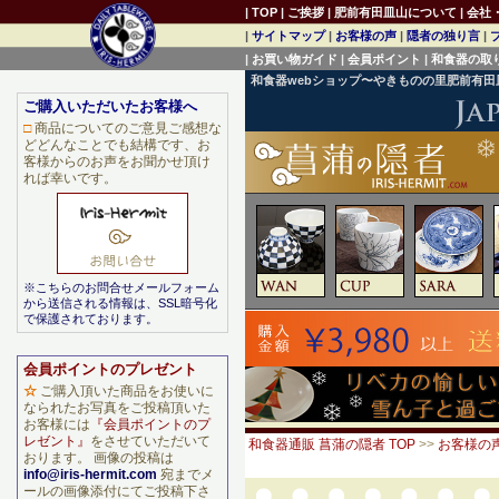
|
TOP
|
ご挨拶
|
肥前有田皿山について
|
会社
|
サイトマップ
|
お客様の声
|
隠者の独り言
|
|
お買い物ガイド
|
会員ポイント
|
和食器の取
和食器webショップ〜やきものの里肥前有
ご購入いただいたお客様へ
□
商品についてのご意見ご感想な
どどんなことでも結構です、お
客様からのお声をお聞かせ頂け
れば幸いです。
※こちらのお問合せメールフォーム
から送信される情報は、SSL暗号化
で保護されております。
会員ポイントのプレゼント
☆
ご購入頂いた商品をお使いに
なられたお写真をご投稿頂いた
お客様には
『会員ポイントのプ
レゼント』
をさせていただいて
和食器通販 菖蒲の隠者 TOP
>>
お客様の
おります。 画像の投稿は
info@iris-hermit.com
宛までメ
ールの画像添付にてご投稿下さ