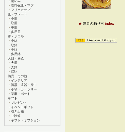
・
湯のみ
・
珈琲碗皿・マグ
・
フリーカップ
皿・プレート
・
小皿
・
取皿
★
隠者の独り言
index
・
中皿
・
多用皿
鉢・ボウル
・
小鉢
・
取鉢
・
中鉢
・
多用鉢
大皿・盛込
・
大皿
・
大鉢
・
盛込
備品・その他
・
インテリア
・
酒器・注器・片口
・
小物・カトラリー
・
茶器・ポット
ギフト
・
プレゼント
・
イベントギフト
・
引き出物
・
ご贈答
・
ギフト・オプション