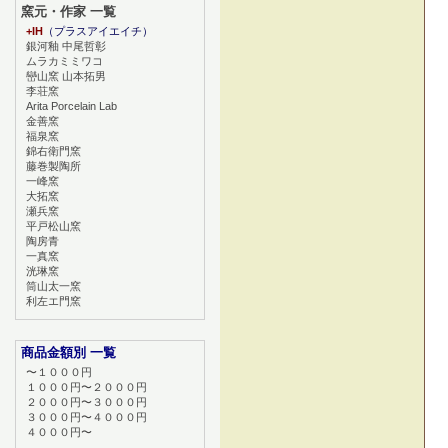
窯元・作家 一覧
+IH
（プラスアイエイチ）
銀河釉 中尾哲彰
ムラカミミワコ
巒山窯 山本拓男
李荘窯
Arita Porcelain Lab
金善窯
福泉窯
錦右衛門窯
藤巻製陶所
一峰窯
大拓窯
瀬兵窯
平戸松山窯
陶房青
一真窯
洸琳窯
筒山太一窯
利左エ門窯
商品金額別 一覧
〜１０００円
１０００円〜２０００円
２０００円〜３０００円
３０００円〜４０００円
４０００円〜