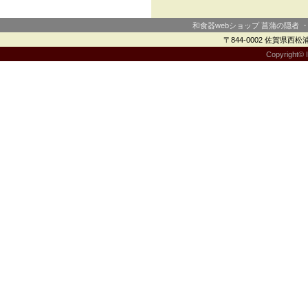
和食器webショップ 菖蒲の隠者 
〒844-0002 佐賀県西松浦郡
Copyright© I