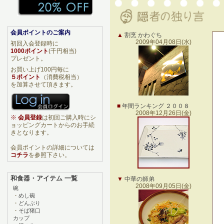
会員ポイントのご案内
▲
割烹 かわぐち
2009年04月08日(水)
初回入会登録時に
1000ポイント
(千円相当)
プレゼント。
お買い上げ100円毎に
５ポイント
（消費税相当）
を加算させて頂きます。
■
年間ランキング ２００８
2008年12月26日(金)
※
会員登録
は初回ご購入時にシ
ョッピングカートからのお手続
きとなります。
会員ポイントの詳細については
コチラ
を参照下さい。
和食器・アイテム 一覧
▼
中華の師弟
2008年09月05日(金)
碗
・
めし碗
・
どんぶり
・
そば猪口
カップ