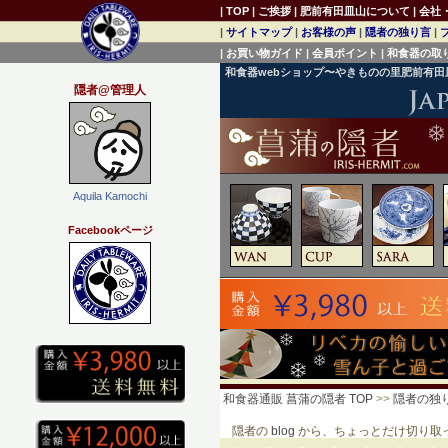
|
TOP
|
ご挨拶
|
肥前有田皿山について
|
会社
|
サイトマップ
|
お客様の声
|
隠者の独り言
|
|
お買い物ガイド
|
会員ポイント
|
和食器の取
和食器webショップ〜やきものの里肥前有
隠者@管理人
Aquila Kamochi
Facebookページ
和食器通販 菖蒲の隠者 TOP
>>
隠者の独
隠者の
blog
から、ちょっとだけ切り取