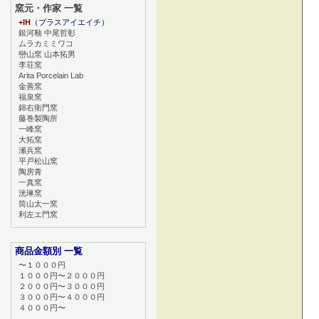
窯元・作家 一覧
+IH
（プラスアイエイチ）
銀河釉 中尾哲彰
ムラカミミワコ
巒山窯 山本拓男
李荘窯
Arita Porcelain Lab
金善窯
福泉窯
錦右衛門窯
藤巻製陶所
一峰窯
大拓窯
瀬兵窯
平戸松山窯
陶房青
一真窯
洸琳窯
筒山太一窯
利左エ門窯
商品金額別 一覧
〜１０００円
１０００円〜２０００円
２０００円〜３０００円
３０００円〜４０００円
４０００円〜