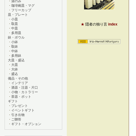
・
湯のみ
・
珈琲碗皿・マグ
・
フリーカップ
皿・プレート
・
小皿
・
取皿
★
隠者の独り言
index
・
中皿
・
多用皿
鉢・ボウル
・
小鉢
・
取鉢
・
中鉢
・
多用鉢
大皿・盛込
・
大皿
・
大鉢
・
盛込
備品・その他
・
インテリア
・
酒器・注器・片口
・
小物・カトラリー
・
茶器・ポット
ギフト
・
プレゼント
・
イベントギフト
・
引き出物
・
ご贈答
・
ギフト・オプション