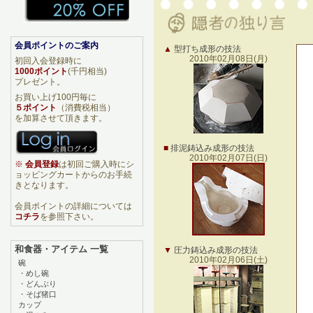
会員ポイントのご案内
▲
型打ち成形の技法
2010年02月08日(月)
初回入会登録時に
1000ポイント
(千円相当)
プレゼント。
お買い上げ100円毎に
５ポイント
（消費税相当）
を加算させて頂きます。
■
排泥鋳込み成形の技法
2010年02月07日(日)
※
会員登録
は初回ご購入時にシ
ョッピングカートからのお手続
きとなります。
会員ポイントの詳細については
コチラ
を参照下さい。
和食器・アイテム 一覧
▼
圧力鋳込み成形の技法
2010年02月06日(土)
碗
・
めし碗
・
どんぶり
・
そば猪口
カップ