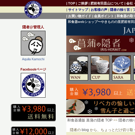
|
TOP
|
ご挨拶
|
肥前有田皿山について
|
会社
|
サイトマップ
|
お客様の声
|
隠者の独り言
|
|
お買い物ガイド
|
会員ポイント
|
和食器の取
和食器webショップ〜やきものの里肥前有
隠者@管理人
Aquila Kamochi
Facebookページ
和食器通販 菖蒲の隠者 TOP
>>
隠者の独
隠者の
blog
から、ちょっとだけ切り取