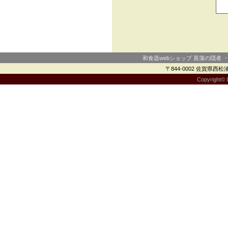
和食器webショップ 菖蒲の隠者 
〒844-0002 佐賀県西松浦郡
Copyright© I