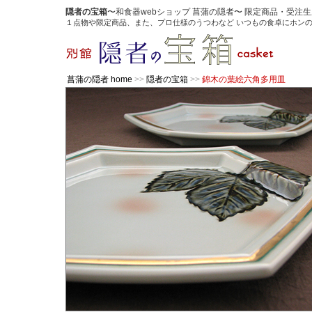
隠者の宝箱
〜和食器webショップ 菖蒲の隠者〜 限定商品・受
１点物や限定商品、また、プロ仕様のうつわなど いつもの食卓にホン
菖蒲の隠者 home
>>
隠者の宝箱
>>
錦木の葉絵六角多用皿