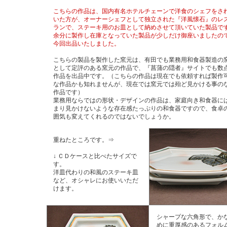
こちらの作品は、国内有名ホテルチェーンで洋食のシェフをさ
いた方が、オーナーシェフとして独立された『洋風懐石』のレ
ランで、ステーキ用のお皿として納めさせて頂いていた製品で
余分に製作し在庫となっていた製品が少しだけ御座いましたの
今回出品いたしました。
こちらの製品を製作した窯元は、有田でも業務用和食器製造の
として定評のある窯元の作品で、『菖蒲の隠者』サイトでも数
作品を出品中です。（こちらの作品は現在でも依頼すれば製作
な作品かも知れませんが、現在では窯元では殆ど見かける事の
作品です）
業務用ならではの形状・デザインの作品は、家庭向き和食器に
まり見かけないような存在感たっぷりの和食器ですので、食卓
囲気も変えてくれるのではないでしょうか。
重ねたところです。⇒
↓ ＣＤケースと比べたサイズで
す。
洋皿代わりの和風のステーキ皿
など、オシャレにお使いいただ
けます。
シャープな六角形で、か
めに重厚感のあるフォル