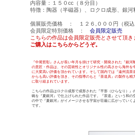
内容量：１５０cc（８分目）
特徴：陶器（半磁器）、ロクロ成形、銀河
個展販売価格 ： １２６,０００円（税込
会員限定特別価格 ：
会員限定販売
こちらの作品は会員限定販売とさせて頂き
ご購入はこちらからどうぞ。
『中尾哲彰』さんが長い年月を掛けて研究・開発された『銀河
の意匠・作品は、その芸術性とオリジナル性の高さから海外を
に大変高い評価を頂かれています。そして国内では『遠州流茶
からも高い評価を頂き、その指導のもと『茶道具』の製作も精
に取り組まれています。
こちらの作品はロクロ成形で成形された『平形（ひらなり）』
碗を『夏銀河』で仕上げられた作品です。『茶道』という和の
の中で『夏銀河』がイメージさせる宇宙が荘厳に広がっていく
です。