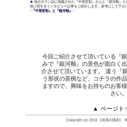
★
地元タウン誌に掲載された『中尾哲彰』さんと『銀河釉』と
係に関するインタビュー記事をご紹介します。参考にして下さ
-
『中尾哲彰』と『銀河釉』
-
今回ご紹介させて頂いている『
みで『銀河釉』の景色が面白く
介させて頂いています。 違う『
う形状の茶椀など、コチラの作
ますので、興味をお持ちのお客
さい
▲ ページト
Copyright (c) 2010 【菖蒲の隠者】 -和食