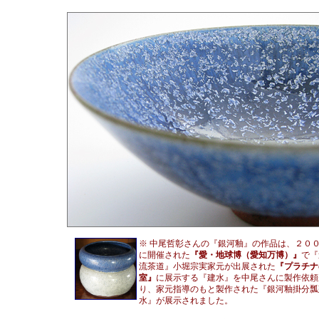
※ 中尾哲彰さんの『銀河釉』の作品は、２０
に開催された
『愛・地球博（愛知万博）』
で『
流茶道』小堀宗実家元が出展された
『プラチナ
室』
に展示する『建水』を中尾さんに製作依頼
り、家元指導のもと製作された『銀河釉掛分瓢
水』が展示されました。