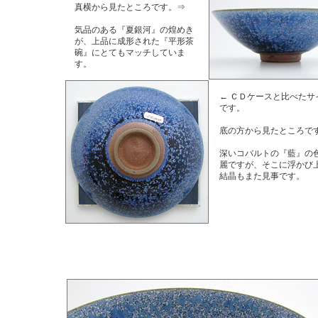
真横から見たところです。⇒
気品のある『夏銀河』の煌めき
が、上品に成形された『平形茶
碗』にとてもマッチしていま
す。
← ＣＤケースと比べたサ
です。
底の方から見たところで
深いコバルトの『藍』の
麗ですが、そこに浮かび
結晶もまた見事です。