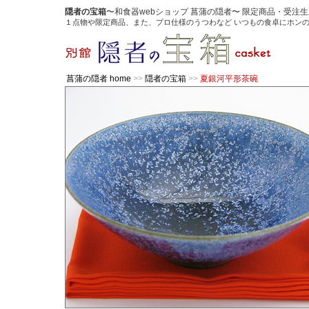
隠者の宝箱
〜和食器webショップ 菖蒲の隠者〜 限定商品・受
１点物や限定商品、また、プロ仕様のうつわなど いつもの食卓にホン
菖蒲の隠者 home
>>
隠者の宝箱
>>
夏銀河平形茶碗