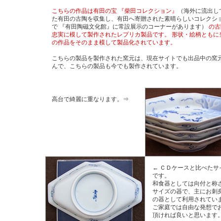
こちらの作品は有田の宝 『柴田コレクション』
（海外に流出し
た有田の古陶を収集し、有田へ寄贈された素晴らしいコレクシ
で 『有田陶磁文化館』に常設展示のコーナーがあります）
の古
忠実に模して製作されたレプリカ製品です。 形状・絵柄ともに
の作品をそのまま模して製品化されています。
こちらの製品を製作された窯元は、現在サイトでも出品中の窯
んで、こちらの製品も今でも製作されています。
高台で綺麗に重なります。⇒
← ＣＤケースと比べたサ
です。
和食器としては向付と称
サイズの器で、主にお刺
の器として利用されてい
ご家庭では自由な発想で
頂ければ良いと思います