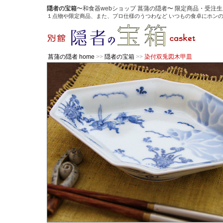
隠者の宝箱
〜和食器webショップ 菖蒲の隠者〜 限定商品・受
１点物や限定商品、また、プロ仕様のうつわなど いつもの食卓にホン
菖蒲の隠者 home
>>
隠者の宝箱
>>
染付双兎図木甲皿