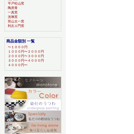
平戸松山窯
陶房青
一真窯
洸琳窯
筒山太一窯
利左エ門窯
商品金額別 一覧
〜１０００円
１０００円〜２０００円
２０００円〜３０００円
３０００円〜４０００円
４０００円〜