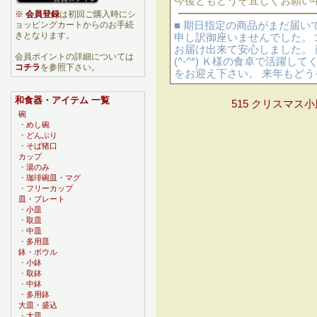
今後ともどうぞ宜しくお願い
※
会員登録
は初回ご購入時にシ
■ 期日指定の商品がまだ届
ョッピングカートからのお手続
きとなります。
申し訳御座いませんでした。
お届け出来て安心しました。
会員ポイントの詳細については
(^-^*) Ｋ様の食卓で活躍
コチラ
を参照下さい。
をお迎え下さい。 来年もど
和食器・アイテム 一覧
515 クリスマス小
碗
・
めし碗
・
どんぶり
・
そば猪口
カップ
・
湯のみ
・
珈琲碗皿・マグ
・
フリーカップ
皿・プレート
・
小皿
・
取皿
・
中皿
・
多用皿
鉢・ボウル
・
小鉢
・
取鉢
・
中鉢
・
多用鉢
大皿・盛込
・
大皿