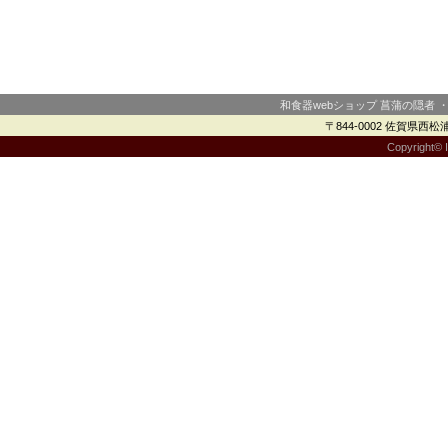
和食器webショップ 菖蒲の隠者 
〒844-0002 佐賀県西松浦郡
Copyright© I