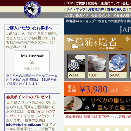
|
TOP
|
ご挨拶
|
肥前有田皿山について
|
会社
|
サイトマップ
|
お客様の声
|
隠者の独り言
|
|
お買い物ガイド
|
会員ポイント
|
和食器の取
和食器webショップ〜やきものの里肥前有
ご購入いただいたお客様へ
□
商品についてのご意見ご感想な
どどんなことでも結構です、お
客様からのお声をお聞かせ頂け
れば幸いです。
※こちらのお問合せメールフォーム
から送信される情報は、SSL暗号化
で保護されております。
会員ポイントのプレゼント
☆
ご購入頂いた商品をお使いに
なられたお写真をご投稿頂いた
お客様には
『会員ポイントのプ
レゼント』
をさせていただいて
和食器通販 菖蒲の隠者 TOP
>>
お客様の
おります。 画像の投稿は
info@iris-hermit.com
宛までメ
ールの画像添付にてご投稿下さ