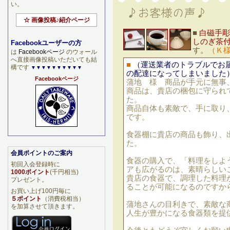
い。
☆ 画像投稿♪紹介ページ
■
白磁手彫
しのぎ茶
Facebookユーザーの方
す。
（Ｋ
は
Facebookページ
のウォール
へ直接画像投稿いただいても結
■
（運送業者のトラブルでお
構です
▼▼▼▼▼▼▼▼▼▼
の配達になってしまいました
Facebookページ
蒲地 様 商品が手元に無事
商品は、貴店の梱包に守られ
た。
商品自体も素敵で、手に取り
です。
食器棚に貴店の商品も飾り、
た。
会員ポイントのご案内
食器の購入で、「料理をしよ
初回入会登録時に
アも広がるのは、素晴らしい
1000ポイント
(千円相当)
貴店の食器で、調理した料理
プレゼント。
ることが可能になるのですか
お買い上げ100円毎に
５ポイント
（消費税相当）
蒲地さんの目利きで、素敵な
を加算させて頂きます。
人生が豊かになる食器類を提