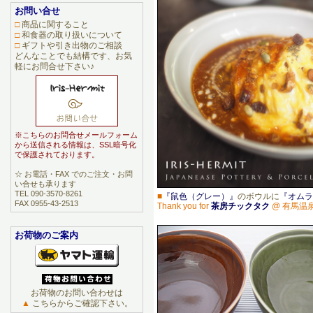
お問い合せ
□
商品に関すること
□
和食器の取り扱いについて
□
ギフトや引き出物のご相談
どんなことでも結構です、お気
軽にお問合せ下さい♪
※こちらのお問合せメールフォーム
から送信される情報は、SSL暗号化
で保護されております。
☆ お電話・FAX でのご注文・お問
い合せも承ります
TEL 090-3570-8261
■
『鼠色（グレー）』
のボウルに
『オムラ
FAX 0955-43-2513
Thank you for
茶房チックタク
@ 有馬温
お荷物のご案内
お荷物のお問い合わせは
▲
こちらからご確認下さい。