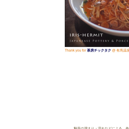
Thank you for
茶房チックタク
@ 有馬温
釉薬の溜まり・流れなどによる、色