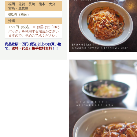
福岡・佐賀・長崎・熊本・大分・
宮崎・鹿児島
691円（税込）
沖縄
1771円（税込）
※ お届けに「ゆう
パック」を利用する場合がござい
ますので、予めご了承ください。
商品総額一万円(税込)以上のお買い物
で、
送料・代金引換手数料無料
！！