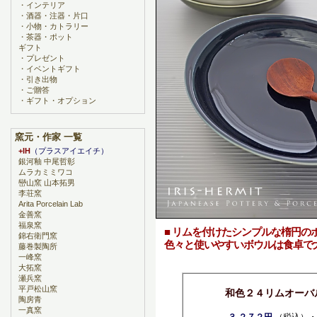
・
インテリア
・
酒器・注器・片口
・
小物・カトラリー
・
茶器・ポット
ギフト
・
プレゼント
・
イベントギフト
・
引き出物
・
ご贈答
・
ギフト・オプション
窯元・作家 一覧
+IH
（プラスアイエイチ）
銀河釉 中尾哲彰
ムラカミミワコ
巒山窯 山本拓男
李荘窯
Arita Porcelain Lab
金善窯
福泉窯
■ リムを付けたシンプルな楕円の
錦右衛門窯
色々と使いやすいボウルは食卓で
藤巻製陶所
一峰窯
大拓窯
瀬兵窯
平戸松山窯
和色２４リムオーバ
陶房青
一真窯
３,２７２円
（税込）・