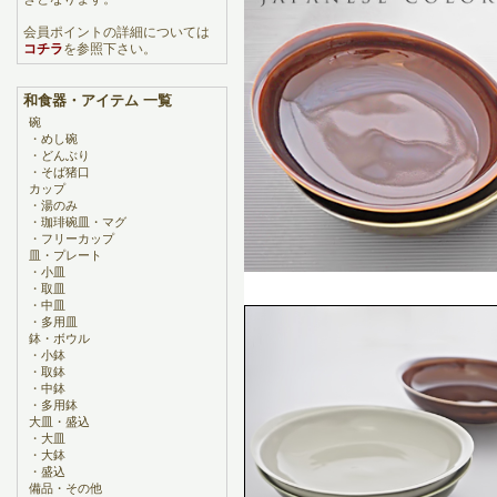
会員ポイントの詳細については
コチラ
を参照下さい。
和食器・アイテム 一覧
碗
・
めし碗
・
どんぶり
・
そば猪口
カップ
・
湯のみ
・
珈琲碗皿・マグ
・
フリーカップ
皿・プレート
・
小皿
・
取皿
・
中皿
・
多用皿
鉢・ボウル
・
小鉢
・
取鉢
・
中鉢
・
多用鉢
大皿・盛込
・
大皿
・
大鉢
・
盛込
備品・その他