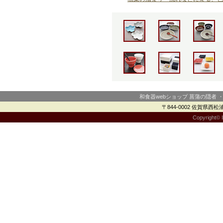
和食器webショップ 菖蒲の隠者 
〒844-0002 佐賀県西松浦郡
Copyright© I