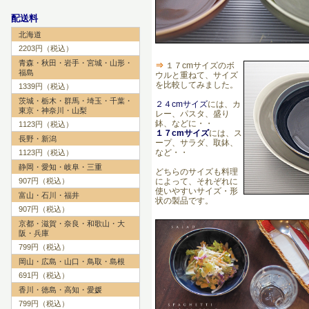
配送料
北海道
2203円（税込）
青森・秋田・岩手・宮城・山形・
⇒
１７cmサイズのボ
福島
ウルと重ねて、サイズ
を比較してみました。
1339円（税込）
茨城・栃木・群馬・埼玉・千葉・
２４cmサイズ
には、カ
東京・神奈川・山梨
レー、パスタ、盛り
鉢、などに・・
1123円（税込）
１７cmサイズ
には、ス
長野・新潟
ープ、サラダ、取鉢、
など・・
1123円（税込）
静岡・愛知・岐阜・三重
どちらのサイズも料理
によって、それぞれに
907円（税込）
使いやすいサイズ・形
富山・石川・福井
状の製品です。
907円（税込）
京都・滋賀・奈良・和歌山・大
阪・兵庫
799円（税込）
岡山・広島・山口・鳥取・島根
691円（税込）
香川・徳島・高知・愛媛
799円（税込）