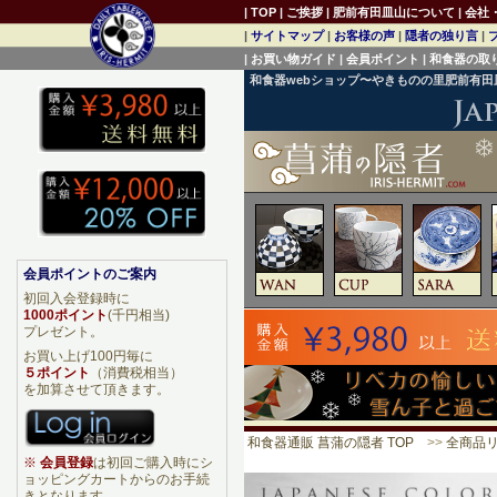
|
TOP
|
ご挨拶
|
肥前有田皿山について
|
会社
|
サイトマップ
|
お客様の声
|
隠者の独り言
|
|
お買い物ガイド
|
会員ポイント
|
和食器の取
和食器webショップ〜やきものの里肥前有
会員ポイントのご案内
初回入会登録時に
1000ポイント
(千円相当)
プレゼント。
お買い上げ100円毎に
５ポイント
（消費税相当）
を加算させて頂きます。
和食器通販 菖蒲の隠者 TOP
>>
全商品
※
会員登録
は初回ご購入時にシ
ョッピングカートからのお手続
きとなります。