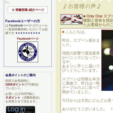
い。
☆ 画像投稿♪紹介ページ
■
Only One スプ
種類と形状を指
Facebookユーザーの方
たお客様からの
は
Facebookページ
のウォール
へ直接画像投稿いただいても結
■
こんにちは。
構です
▼▼▼▼▼▼▼▼▼▼
Facebookページ
昨日、スプーン届きま
した。
増税の影響で運送業界
がパニックになってい
る中、
あまりに早くに届いて
びっくりしています。
会員ポイントのご案内
スプーンは現物も本当
初回入会登録時に
に素敵で、昨日は一晩
1000ポイント
(千円相当)
テーブルの上に並べて
プレゼント。
眺めていました。
お買い上げ100円毎に
５ポイント
（消費税相当）
今日からは大切にどんどん使
を加算させて頂きます。
ありがとうございました。 I