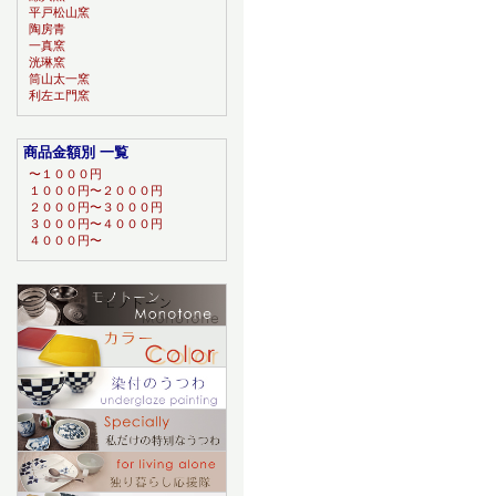
平戸松山窯
陶房青
一真窯
洸琳窯
筒山太一窯
利左エ門窯
商品金額別 一覧
〜１０００円
１０００円〜２０００円
２０００円〜３０００円
３０００円〜４０００円
４０００円〜