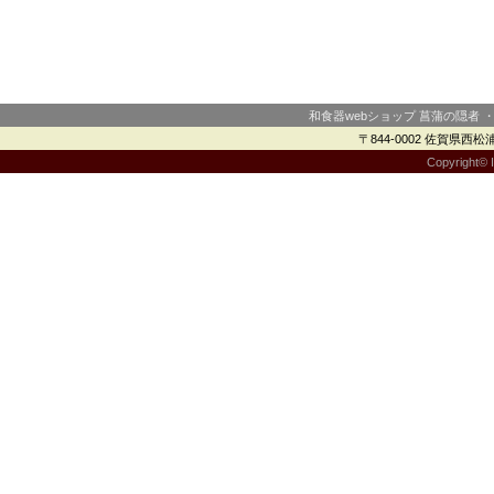
和食器webショップ 菖蒲の隠者 
〒844-0002 佐賀県西松浦郡
Copyright© I