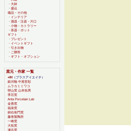
・
大鉢
・
盛込
備品・その他
・
インテリア
・
酒器・注器・片口
・
小物・カトラリー
・
茶器・ポット
ギフト
・
プレゼント
・
イベントギフト
・
引き出物
・
ご贈答
・
ギフト・オプション
窯元・作家 一覧
+IH
（プラスアイエイチ）
銀河釉 中尾哲彰
ムラカミミワコ
巒山窯 山本拓男
李荘窯
Arita Porcelain Lab
金善窯
福泉窯
錦右衛門窯
藤巻製陶所
一峰窯
大拓窯
瀬兵窯