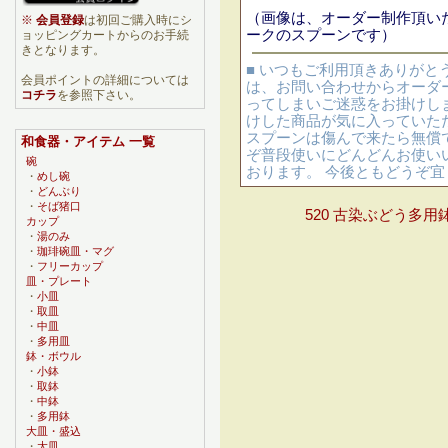
（画像は、オーダー制作頂い
※
会員登録
は初回ご購入時にシ
ークのスプーンです）
ョッピングカートからのお手続
きとなります。
■ いつもご利用頂きありが
会員ポイントの詳細については
は、お問い合わせからオーダ
コチラ
を参照下さい。
ってしまいご迷惑をお掛けし
けした商品が気に入っていただけ
スプーンは傷んで来たら無償
和食器・アイテム 一覧
ぞ普段使いにどんどんお使い
碗
おります。 今後ともどうぞ
・
めし碗
・
どんぶり
・
そば猪口
520 古染ぶどう多用
カップ
・
湯のみ
・
珈琲碗皿・マグ
・
フリーカップ
皿・プレート
・
小皿
・
取皿
・
中皿
・
多用皿
鉢・ボウル
・
小鉢
・
取鉢
・
中鉢
・
多用鉢
大皿・盛込
・
大皿