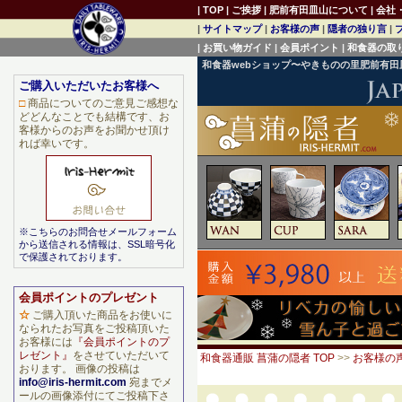
|
TOP
|
ご挨拶
|
肥前有田皿山について
|
会社
|
サイトマップ
|
お客様の声
|
隠者の独り言
|
|
お買い物ガイド
|
会員ポイント
|
和食器の取
和食器webショップ〜やきものの里肥前有
ご購入いただいたお客様へ
□
商品についてのご意見ご感想な
どどんなことでも結構です、お
客様からのお声をお聞かせ頂け
れば幸いです。
※こちらのお問合せメールフォーム
から送信される情報は、SSL暗号化
で保護されております。
会員ポイントのプレゼント
☆
ご購入頂いた商品をお使いに
なられたお写真をご投稿頂いた
お客様には
『会員ポイントのプ
レゼント』
をさせていただいて
和食器通販 菖蒲の隠者 TOP
>>
お客様の
おります。 画像の投稿は
info@iris-hermit.com
宛までメ
ールの画像添付にてご投稿下さ