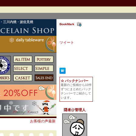
焼・三川内焼・波佐見焼
BookMark
ツイート
☆ バックナンバー
最新のご投稿から10件
ずつにまとめたバック
ナンバーでご紹介して
います。
隠者@管理人
お客様の声最新