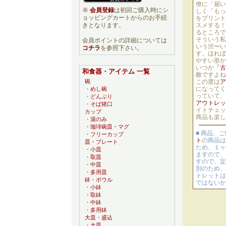
僚に「届い
※
会員登録
は初回ご購入時にシ
しく「もっ
ョッピングカートからのお手続
をプリント
スメする！
きとなります。
るところで
そういう私
会員ポイントの詳細については
いう渋〜い
コチラ
を参照下さい。
す。ほれぼ
やすい形か
いつか
「古
和食器・アイテム 一覧
敵ですよね
この度は
ア
碗
になってく
・
めし碗
っていて、
・
どんぶり
アウトレッ
・
そば猪口
イトチェッ
カップ
商品も楽し
・
湯のみ
・
珈琲碗皿・マグ
■ 商品、
・
フリーカップ
ト
の商品は
皿・プレート
ため、１ヶ
・
小皿
ますので、
・
取皿
すので、定
・
中皿
別のため、
・
多用皿
トレットは
鉢・ボウル
ではないか
・
小鉢
・
取鉢
・
中鉢
・
多用鉢
大皿・盛込
・
大皿