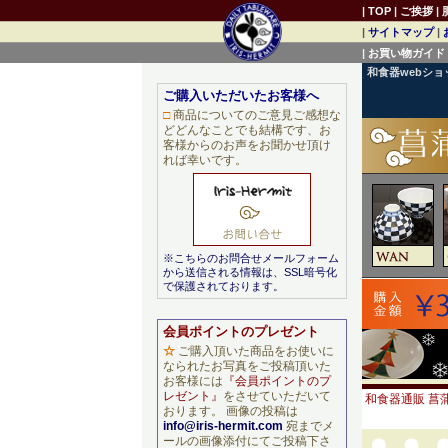
|
TOP
|
ご挨拶
|
|
サイトマップ
|
|
お買い物ガイド
和食器webシ
ご購入いただいたお客様へ
□
商品についてのご意見ご感想な
どどんなことでも結構です、お
客様からのお声をお聞かせ頂け
れば幸いです。
※こちらのお問合せメールフォーム
から送信される情報は、SSL暗号化
で保護されております。
会員ポイントのプレゼント
☆
ご購入頂いた商品をお使いに
なられたお写真をご投稿頂いた
お客様には
『会員ポイントのプ
レゼント』
をさせていただいて
和食器通販 菖蒲
おります。 画像の投稿は
info@iris-hermit.com
宛までメ
ールの画像添付にてご投稿下さ