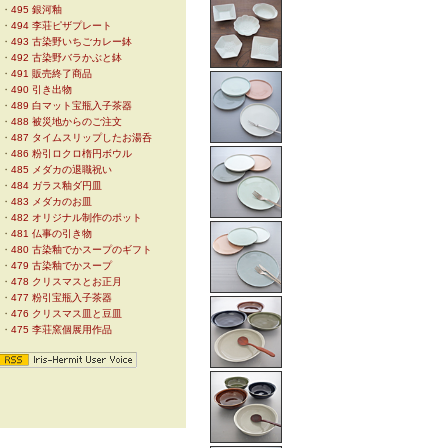
・
495 銀河釉
・
494 李荘ピザプレート
・
493 古染野いちごカレー鉢
・
492 古染野バラかぶと鉢
・
491 販売終了商品
・
490 引き出物
・
489 白マット宝瓶入子茶器
・
488 被災地からのご注文
・
487 タイムスリップしたお湯呑
・
486 粉引ロクロ楕円ボウル
・
485 メダカの退職祝い
・
484 ガラス釉ダ円皿
・
483 メダカのお皿
・
482 オリジナル制作のポット
・
481 仏事の引き物
・
480 古染釉でかスープのギフト
・
479 古染釉でかスープ
・
478 クリスマスとお正月
・
477 粉引宝瓶入子茶器
・
476 クリスマス皿と豆皿
・
475 李荘窯個展用作品