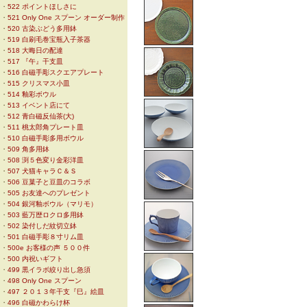
・
522 ポイントほしさに
・
521 Only One スプーン オーダー制作
・
520 古染ぶどう多用鉢
・
519 白刷毛巻宝瓶入子茶器
・
518 大晦日の配達
・
517 『午』干支皿
・
516 白磁手彫スクエアプレート
・
515 クリスマス小皿
・
514 釉彩ボウル
・
513 イベント店にて
・
512 青白磁反仙茶(大)
・
511 桃太郎角プレート皿
・
510 白磁手彫多用ボウル
・
509 角多用鉢
・
508 渕５色変り金彩洋皿
・
507 犬猫キャラＣ＆Ｓ
・
506 豆菓子と豆皿のコラボ
・
505 お友達へのプレゼント
・
504 銀河釉ボウル（マリモ）
・
503 藍万歴ロクロ多用鉢
・
502 染付しだ紋切立鉢
・
501 白磁手彫８寸リム皿
・
500e お客様の声 ５００件
・
500 内祝いギフト
・
499 黒イラボ絞り出し急須
・
498 Only One スプーン
・
497 ２０１３年干支『巳』絵皿
・
496 白磁かわらけ杯