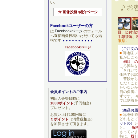
い。
☆ 画像投稿♪紹介ページ
Facebookユーザーの方
は
Facebookページ
のウォール
皿
、
染付流
へ直接画像投稿いただいても結
手彫茶碗
、
構です
▼▼▼▼▼▼▼▼▼▼
庫県）
Facebookページ
（ご注文の
■
蒲地様 
私が日ごろ
「櫛目」の
ころ興味を
「きれいで
価格でお試
「普段から
ただくこと
たいないか
会員ポイントのご案内
目の保養に
ずです。 
初回入会登録時に
では到着を
1000ポイント
(千円相当)
プレゼント。
（商品お届
お買い上げ100円毎に
■
蒲地様 
どれもとて
５ポイント
（消費税相当）
ットの）
シ
を加算させて頂きます。
と。 「
角
さっていま
特に、
粉引