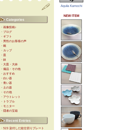
Aquila Kamochi
NEW ITEM
Categories
・
画像投稿♪
・
ブログ
・
ギフト
・
男性のお客様の声
・
碗
・
カップ
・
皿
・
鉢
・
大皿・大鉢
・
備品・その他
・
おすすめ
・
白い器
・
青い器
・
土の器
・
その他
・
アウトレット
・
トラブル
・
モニター
・
隠者の宝箱
Recent Entries
・
523 染付しだ紋仕切りプレート