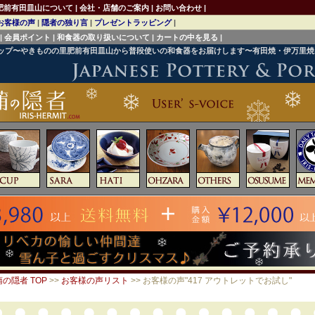
肥前有田皿山について
|
会社・店舗のご案内
|
お問い合わせ
|
お客様の声
|
隠者の独り言
|
プレゼントラッピング
|
|
会員ポイント
|
和食器の取り扱いについて
|
カートの中を見る
|
ョップ〜やきものの里肥前有田皿山から普段使いの和食器をお届けします〜有田焼・伊万里
の隠者 TOP
>>
お客様の声リスト
>> お客様の声"417 アウトレットでお試し"