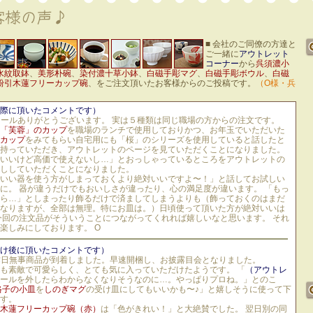
■ 会社のご同僚の方達と
ご一緒に
アウトレット
コーナー
から
呉須濃小
水紋取鉢
、
美形朴碗
、
染付濃十草小鉢
、
白磁手彫マグ
、
白磁手彫ボウル
、
白磁
粉引木蓮フリーカップ碗
、をご注文頂いたお客様からのご投稿です。
（O様・兵
際に頂いたコメントです）
メールありがとうございます。 実は５種類は同じ職場の方からの注文です。
「芙蓉」のカップ
を職場のランチで使用しておりかつ、お年玉でいただいた
カップ
をみてもらい自宅用にも「桜」のシリーズを使用していると話したと
持っていただき、アウトレットのページを見ていただくことになりました。
いいけど高価で使えないし…」とおっしゃっているところをアウトレットの
ししていただくことになりました。
いい器を使う方がしまっておくより絶対いいですよ〜！」と話してお試しい
に。 器が違うだけでもおいしさが違ったり、心の満足度が違います。 「もっ
ら…」としまったり飾るだけで済ましてしまうよりも（飾っておくのはまだ
なりますが、全部は無理。特にお皿は。）日頃使って頂いた方が絶対いいは
今回の注文品がそういうことにつながってくれれば嬉しいなと思います。 それ
楽しみにしております。 O
け後に頂いたコメントです）
昨日無事商品が到着しました。早速開梱し、お披露目会となりました。
も素敵で可愛らしく、とても気に入っていただけたようです。 「
（アウトレ
ールを外したらわからなくなりそうなのに…。やっぱりプロね。」とのこ
格子の小皿
を
しのぎマグ
の受け皿にしてもいいかも〜♪」と嬉しそうに使って下
す。
木蓮フリーカップ碗（赤）
は「色がきれい！」と大絶賛でした。 翌日別の同