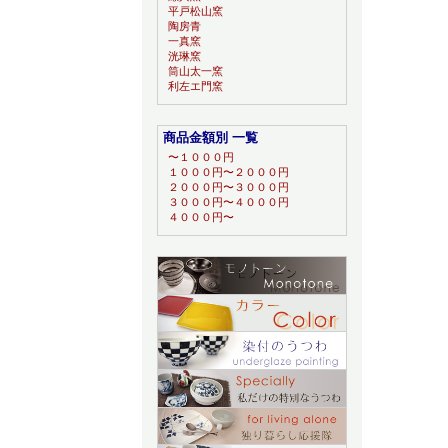
平戸松山窯
陶房青
一真窯
洸琳窯
筒山太一窯
利左エ門窯
商品金額別 一覧
〜１０００円
１０００円〜２０００円
２０００円〜３０００円
３０００円〜４０００円
４０００円〜