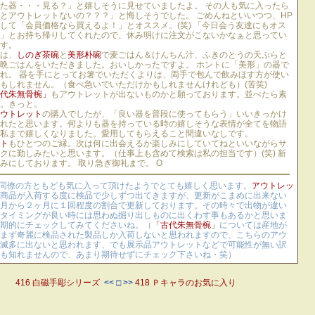
た器・・・見る？」と嬉しそうに見せていましたよ。 その人も気に入ったら
とアウトレットないの？？？」と悔しそうでした。 ごめんねといいつつ、HP
して「会員価格なら買えるよ！」とオススメ。(笑) 「今日会う友達にもオス
」とお持ち帰りしてくれたので、休み明けに注文がこないかなぁと思ってい
す。
は、
しのぎ茶碗
と
美形朴碗
で麦ごはん＆けんちん汁、ふきのとうの天ぷらと
晩ごはんをいただきました。おいしかったですよ。 ホントに「美形」の器で
れ。 器を手にとってお箸でいただくよりは、両手で包んで飲みほす方が使い
もしれません。（食べ急いでいただけかもしれませんけれども）(苦笑)
代朱無骨椀」
もアウトレットが出ないものかと願っております。並べたら素
。きっと。
ウトレット
の購入でしたが、「良い器を普段に使ってもらう」いいきっかけ
れたと思います。何よりも器を持っている時の嬉しそうな表情が全てを物語
私まで嬉しくなりました。愛用してもらえること間違いなしです。
ト
もひとつのご縁。次は何に出会えるか楽しみにしていてねといいながらサ
クに勤しみたいと思います。（仕事上も含めて検索は私の担当です）(笑) 新
みにしております。 取り急ぎ御礼まで。 O
ご同僚の方ともども気に入って頂けたようでとても嬉しく思います。
アウトレッ
商品が入荷する度に検品で少しずつ出てきますが、更新がこまめに出来ない
月から２ヶ月に１回程度の割合で更新しております。その時々で出物が違い
タイミングが良い時には思わぬ掘り出しものに出くわす事もあるかと思いま
期的にチェックしてみてくださいね。（
「古代朱無骨椀」
については産地が
まず奇麗に検品された製品しか入荷しないと思われますので、こちらのアウ
滅多に出ないと思われます、でも展示品アウトレットなどで可能性が無い訳
も知れませんので、あまり期待せずにチェック下さいね・笑）
416 白磁手彫シリーズ
<< □ >>
418 Ｐキャラのお気に入り