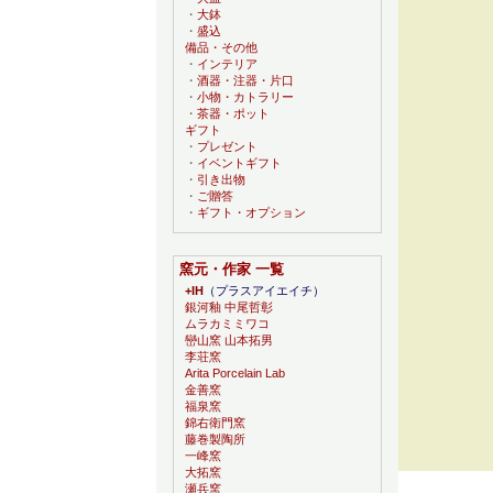
・
大鉢
・
盛込
備品・その他
・
インテリア
・
酒器・注器・片口
・
小物・カトラリー
・
茶器・ポット
ギフト
・
プレゼント
・
イベントギフト
・
引き出物
・
ご贈答
・
ギフト・オプション
窯元・作家 一覧
+IH
（プラスアイエイチ）
銀河釉 中尾哲彰
ムラカミミワコ
巒山窯 山本拓男
李荘窯
Arita Porcelain Lab
金善窯
福泉窯
錦右衛門窯
藤巻製陶所
一峰窯
大拓窯
瀬兵窯