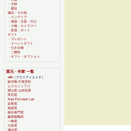
・
大鉢
・
盛込
備品・その他
・
インテリア
・
酒器・注器・片口
・
小物・カトラリー
・
茶器・ポット
ギフト
・
プレゼント
・
イベントギフト
・
引き出物
・
ご贈答
・
ギフト・オプション
窯元・作家 一覧
+IH
（プラスアイエイチ）
銀河釉 中尾哲彰
ムラカミミワコ
巒山窯 山本拓男
李荘窯
Arita Porcelain Lab
金善窯
福泉窯
錦右衛門窯
藤巻製陶所
一峰窯
大拓窯
瀬兵窯