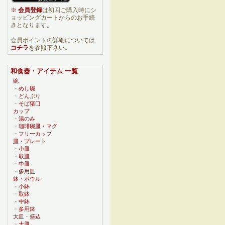
※
会員登録
は初回ご購入時にシ
ョッピングカートからのお手続
きとなります。
会員ポイントの詳細については
コチラ
を参照下さい。
和食器・アイテム 一覧
碗
・
めし碗
・
どんぶり
・
そば猪口
カップ
・
湯のみ
・
珈琲碗皿・マグ
・
フリーカップ
皿・プレート
・
小皿
・
取皿
・
中皿
・
多用皿
鉢・ボウル
・
小鉢
・
取鉢
・
中鉢
・
多用鉢
大皿・盛込
・
大皿