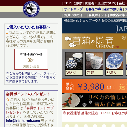
|
TOP
|
ご挨拶
|
肥前有田皿山について
|
会社
|
サイトマップ
|
お客様の声
|
隠者の独り言
|
|
お買い物ガイド
|
会員ポイント
|
和食器の取
和食器webショップ〜やきものの里肥前有
ご購入いただいたお客様へ
□
商品についてのご意見ご感想な
どどんなことでも結構です、お
客様からのお声をお聞かせ頂け
れば幸いです。
※こちらのお問合せメールフォーム
から送信される情報は、SSL暗号化
で保護されております。
会員ポイントのプレゼント
☆
ご購入頂いた商品をお使いに
なられたお写真をご投稿頂いた
お客様には
『会員ポイントのプ
レゼント』
をさせていただいて
和食器通販 菖蒲の隠者 TOP
>>
お客様の
おります。 画像の投稿は
info@iris-hermit.com
宛までメ
ールの画像添付にてご投稿下さ