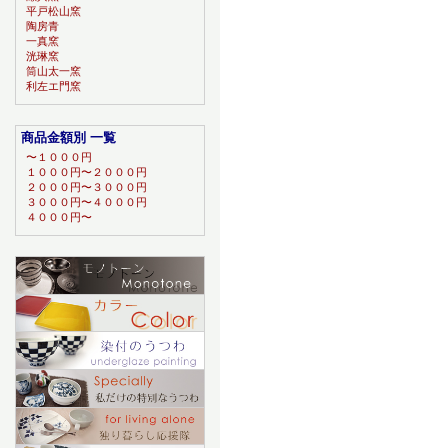
平戸松山窯
陶房青
一真窯
洸琳窯
筒山太一窯
利左エ門窯
商品金額別 一覧
〜１０００円
１０００円〜２０００円
２０００円〜３０００円
３０００円〜４０００円
４０００円〜