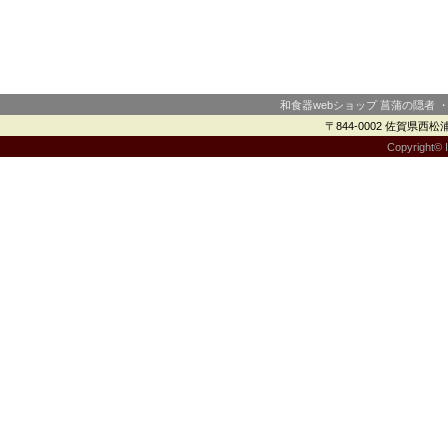
和食器webショップ 菖蒲の隠者 
〒844-0002 佐賀県西松浦郡
Copyright© I