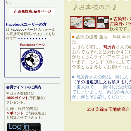
い。
☆ 画像投稿♪紹介ページ
■
古染野バ
古染野バ
Facebookユーザーの方
投稿です。
は
Facebookページ
のウォール
へ直接画像投稿いただいても結
■
菖蒲の隠者 蒲地 章様 本
構です
▼▼▼▼▼▼▼▼▼▼
た。
Facebookページ
しばらく前に、
陶房青
さんの
お店でもそれとは気付かずに
がたくさんラインアップされ
います。 少しずつ買い足し
今後ともよろしくお願いいたします
■ 陶房青さんの商品、気に
（その後追加注文も頂きまし
１番人気で、「染付しだ紋切
会員ポイントのご案内
てしまいました。商品の再入
初回入会登録時に
が、何とぞお許しください。
1000ポイント
(千円相当)
プレゼント。
お買い上げ100円毎に
358 染錦赤玉地紋高
５ポイント
（消費税相当）
を加算させて頂きます。