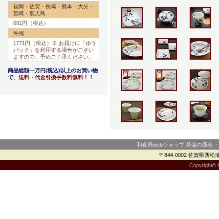
福岡・佐賀・長崎・熊本・大分・
宮崎・鹿児島
691円（税込）
沖縄
1771円（税込）
※ お届けに「ゆう
パック」を利用する場合がござい
ますので、予めご了承ください。
商品総額一万円(税込)以上のお買い物
で、
送料・代金引換手数料無料
！！
和食器webショップ 菖蒲の隠者 
〒844-0002 佐賀県西松浦郡
Copyright© I