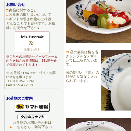
お問い合せ
□
商品に関すること
□
和食器の取り扱いについて
□
ギフトや引き出物のご相談
どんなことでも結構です、お気
軽にお問合せ下さい♪
⇒
器の裏側は柄を省
きシンプルなデザイ
※こちらのお問合せメールフォーム
ンで仕上られていま
から送信される情報は、SSL暗号化
す。
で保護されております。
窯の刻印と 『青』 の
☆ お電話・FAX でのご注文・お問
銘がさり気なく入れ
い合せも承ります
られています。
TEL 090-3570-8261
FAX 0955-43-2513
お荷物のご案内
お荷物のお問い合わせは
▲
こちらからご確認下さい。