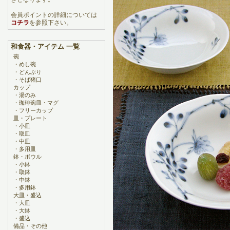
会員ポイントの詳細については
コチラ
を参照下さい。
和食器・アイテム 一覧
碗
・
めし碗
・
どんぶり
・
そば猪口
カップ
・
湯のみ
・
珈琲碗皿・マグ
・
フリーカップ
皿・プレート
・
小皿
・
取皿
・
中皿
・
多用皿
鉢・ボウル
・
小鉢
・
取鉢
・
中鉢
・
多用鉢
大皿・盛込
・
大皿
・
大鉢
・
盛込
備品・その他