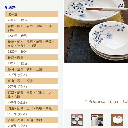
配送料
北海道
2203円（税込）
青森・秋田・岩手・宮城・山形・
福島
1339円（税込）
茨城・栃木・群馬・埼玉・千葉・
東京・神奈川・山梨
1123円（税込）
長野・新潟
1123円（税込）
静岡・愛知・岐阜・三重
907円（税込）
富山・石川・福井
907円（税込）
京都・滋賀・奈良・和歌山・大
阪・兵庫
手描きの作品ですので、絵
799円（税込）
岡山・広島・山口・鳥取・島根
691円（税込）
香川・徳島・高知・愛媛
799円（税込）