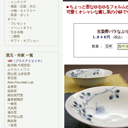
・
インテリア
■ ちょっと歪なゆるゆるフォルム
・
酒器・注器・片口
・
小物・カトラリー
可愛くオシャレな癒し系の小鉢で
・
茶器・ポット
ギフト
・
プレゼント
・
イベントギフト
古染野バラなぶ
・
引き出物
・
ご贈答
１,８４８円
（税込）・
・
ギフト・オプション
数量 ：
窯元・作家 一覧
+IH
（プラスアイエイチ）
銀河釉 中尾哲彰
ムラカミミワコ
巒山窯 山本拓男
李荘窯
Arita Porcelain Lab
金善窯
福泉窯
錦右衛門窯
藤巻製陶所
一峰窯
大拓窯
瀬兵窯
平戸松山窯
陶房青
一真窯