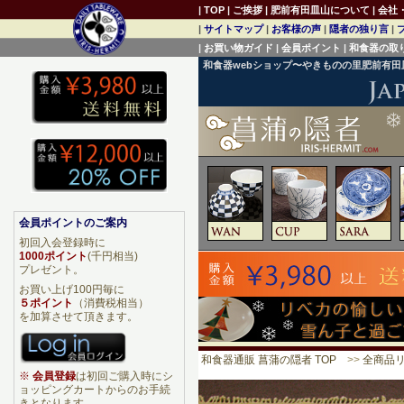
|
TOP
|
ご挨拶
|
肥前有田皿山について
|
会社
|
サイトマップ
|
お客様の声
|
隠者の独り言
|
|
お買い物ガイド
|
会員ポイント
|
和食器の取
和食器webショップ〜やきものの里肥前有
会員ポイントのご案内
初回入会登録時に
1000ポイント
(千円相当)
プレゼント。
お買い上げ100円毎に
５ポイント
（消費税相当）
を加算させて頂きます。
和食器通販 菖蒲の隠者 TOP
>>
全商品
※
会員登録
は初回ご購入時にシ
ョッピングカートからのお手続
きとなります。