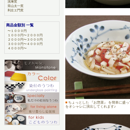
洸琳窯
筒山太一窯
利左エ門窯
商品金額別 一覧
〜１０００円
１０００円〜２０００円
２０００円〜３０００円
３０００円〜４０００円
４０００円〜
■
ちょっとした 『お惣菜』 を簡単に盛
をオシャレに演出してくれます♪