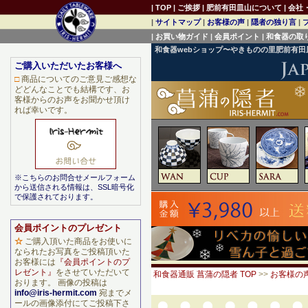
|
TOP
|
ご挨拶
|
肥前有田皿山について
|
会社
|
サイトマップ
|
お客様の声
|
隠者の独り言
|
|
お買い物ガイド
|
会員ポイント
|
和食器の取
和食器webショップ〜やきものの里肥前有
ご購入いただいたお客様へ
□
商品についてのご意見ご感想な
どどんなことでも結構です、お
客様からのお声をお聞かせ頂け
れば幸いです。
※こちらのお問合せメールフォーム
から送信される情報は、SSL暗号化
で保護されております。
会員ポイントのプレゼント
☆
ご購入頂いた商品をお使いに
なられたお写真をご投稿頂いた
お客様には
『会員ポイントのプ
レゼント』
をさせていただいて
和食器通販 菖蒲の隠者 TOP
>>
お客様の
おります。 画像の投稿は
info@iris-hermit.com
宛までメ
ールの画像添付にてご投稿下さ