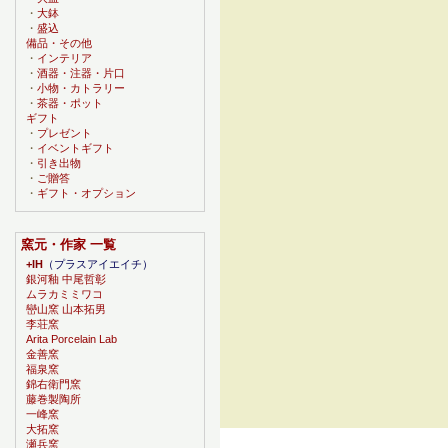
・
大鉢
・
盛込
備品・その他
・
インテリア
・
酒器・注器・片口
・
小物・カトラリー
・
茶器・ポット
ギフト
・
プレゼント
・
イベントギフト
・
引き出物
・
ご贈答
・
ギフト・オプション
窯元・作家 一覧
+IH
（プラスアイエイチ）
銀河釉 中尾哲彰
ムラカミミワコ
巒山窯 山本拓男
李荘窯
Arita Porcelain Lab
金善窯
福泉窯
錦右衛門窯
藤巻製陶所
一峰窯
大拓窯
瀬兵窯