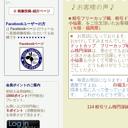
い。
☆ 画像投稿♪紹介ページ
■
粉引フリーカップ碗
、
粉引ド
小仙茶
、をご注文頂いたお客
Facebookユーザーの方
（Ｎ様・福岡県）
は
Facebookページ
のウォール
へ直接画像投稿いただいても結
■
お世話になっております
構です
▼▼▼▼▼▼▼▼▼▼
おかけしてすみませんでした
Facebookページ
ドットカップ
、
フリーカップ
ム楕円深鉢
は、形がとてもお
と深さがあるので活躍しそ
小仙茶
も小さくて可愛らしい
では。。どうもありがとうご
ごしください。
■ 毎度お世話になります♪
素敵ですよね。。。
白磁玉
会員ポイントのご案内
隠者も気に入って使っていま
初回入会登録時に
す。 これからもどうぞ宜し
1000ポイント
(千円相当)
プレゼント。
お買い上げ100円毎に
114 粉引リム楕円深
５ポイント
（消費税相当）
を加算させて頂きます。