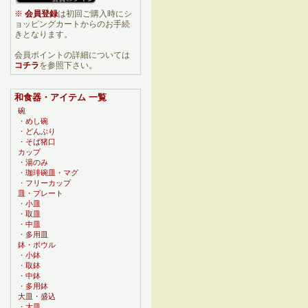
※
会員登録
は初回ご購入時にシ
ョッピングカートからのお手続
きとなります。
会員ポイントの詳細については
コチラ
を参照下さい。
和食器・アイテム 一覧
碗
・
めし碗
・
どんぶり
・
そば猪口
カップ
・
湯のみ
・
珈琲碗皿・マグ
・
フリーカップ
皿・プレート
・
小皿
・
取皿
・
中皿
・
多用皿
鉢・ボウル
・
小鉢
・
取鉢
・
中鉢
・
多用鉢
大皿・盛込
・
大皿