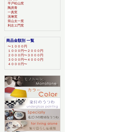
平戸松山窯
陶房青
一真窯
洸琳窯
筒山太一窯
利左エ門窯
商品金額別 一覧
〜１０００円
１０００円〜２０００円
２０００円〜３０００円
３０００円〜４０００円
４０００円〜