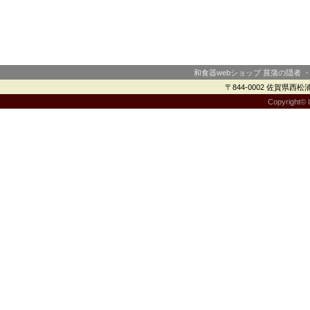
和食器webショップ 菖蒲の隠者 
〒844-0002 佐賀県西松浦郡
Copyright© I