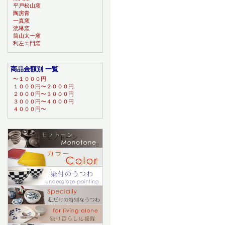
平戸松山窯
陶房青
一真窯
洸琳窯
筒山太一窯
利左エ門窯
商品金額別 一覧
〜１０００円
１０００円〜２０００円
２０００円〜３０００円
３０００円〜４０００円
４０００円〜