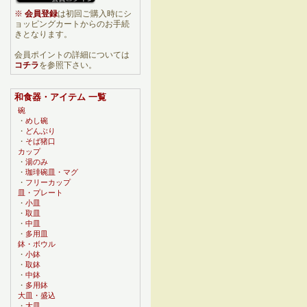
※
会員登録
は初回ご購入時にシ
ョッピングカートからのお手続
きとなります。
会員ポイントの詳細については
コチラ
を参照下さい。
和食器・アイテム 一覧
碗
・
めし碗
・
どんぶり
・
そば猪口
カップ
・
湯のみ
・
珈琲碗皿・マグ
・
フリーカップ
皿・プレート
・
小皿
・
取皿
・
中皿
・
多用皿
鉢・ボウル
・
小鉢
・
取鉢
・
中鉢
・
多用鉢
大皿・盛込
・
大皿