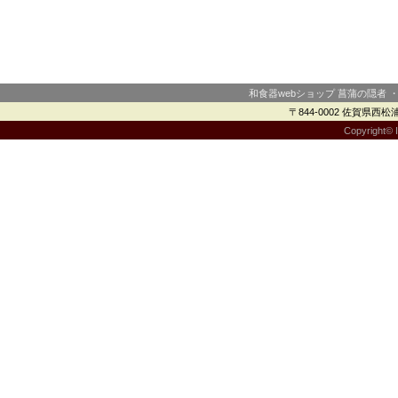
和食器webショップ 菖蒲の隠者 
〒844-0002 佐賀県西松浦郡
Copyright© I