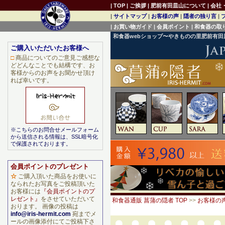
|
TOP
|
ご挨拶
|
肥前有田皿山について
|
会社
|
サイトマップ
|
お客様の声
|
隠者の独り言
|
|
お買い物ガイド
|
会員ポイント
|
和食器の取
和食器webショップ〜やきものの里肥前有
ご購入いただいたお客様へ
□
商品についてのご意見ご感想な
どどんなことでも結構です、お
客様からのお声をお聞かせ頂け
れば幸いです。
※こちらのお問合せメールフォーム
から送信される情報は、SSL暗号化
で保護されております。
会員ポイントのプレゼント
☆
ご購入頂いた商品をお使いに
なられたお写真をご投稿頂いた
お客様には
『会員ポイントのプ
レゼント』
をさせていただいて
和食器通販 菖蒲の隠者 TOP
>>
お客様の
おります。 画像の投稿は
info@iris-hermit.com
宛までメ
ールの画像添付にてご投稿下さ