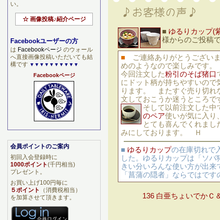
い。
☆ 画像投稿♪紹介ページ
■
ゆるりカップ(紫
様からのご投稿
Facebookユーザーの方
は
Facebookページ
のウォール
へ直接画像投稿いただいても結
■
ご連絡ありがとうござい
構です
▼▼▼▼▼▼▼▼▼▼
めのようなので楽しみです。
今回注文した
粉引のそば猪口
Facebookページ
にドット柄が持ちやすいので
ります。 またすぐ売り切れ
文しておこうか迷うところで
そして以前注文した中
のペア
使いが気に入り
とても喜んでくれまし
みにしております。 Ｈ
会員ポイントのご案内
■
ゆるりカップ
の在庫切れで
初回入会登録時に
した。ゆるりカップは「ソバ
1000ポイント
(千円相当)
きい分いろんな使い方が出来
プレゼント。
「菖蒲の隠者」ならではです
お買い上げ100円毎に
５ポイント
（消費税相当）
136 白亜ちょいでかＣ
を加算させて頂きます。