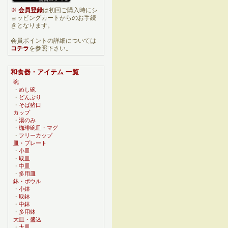
※
会員登録
は初回ご購入時にシ
ョッピングカートからのお手続
きとなります。
会員ポイントの詳細については
コチラ
を参照下さい。
和食器・アイテム 一覧
碗
・
めし碗
・
どんぶり
・
そば猪口
カップ
・
湯のみ
・
珈琲碗皿・マグ
・
フリーカップ
皿・プレート
・
小皿
・
取皿
・
中皿
・
多用皿
鉢・ボウル
・
小鉢
・
取鉢
・
中鉢
・
多用鉢
大皿・盛込
・
大皿