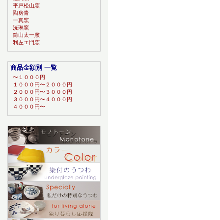
平戸松山窯
陶房青
一真窯
洸琳窯
筒山太一窯
利左エ門窯
商品金額別 一覧
〜１０００円
１０００円〜２０００円
２０００円〜３０００円
３０００円〜４０００円
４０００円〜