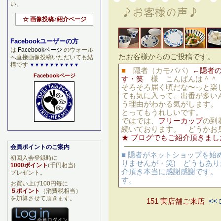
い。
☆ 画像投稿♪紹介ページ
Facebookユーザーの方
は
Facebookページ
のウォール
たお客様からのご投稿です
へ直接画像投稿いただいても結
構です
▼▼▼▼▼▼▼▼▼▼
■
隠者（カモパパ）
←隠者
Facebookページ
す・笑
様 こんばんは＾＾
そろそろ届く頃だな〜っと
ても気に入って、出番が多い
う理由がわかる気がします。
とってもうれしいです。 
ではでは、
フリーカップ
の到
続いております。 どうかお
★ ブログでもご紹介頂きまし
会員ポイントのご案内
■ 隠者がネットショップを始
初回入会登録時に
りませんが・笑) どうもあ
1000ポイント
(千円相当)
介頂き本当に感謝感謝です。
プレゼント。
す。
お買い上げ100円毎に
５ポイント
（消費税相当）
を加算させて頂きます。
151 実店舗ご来店
<< 