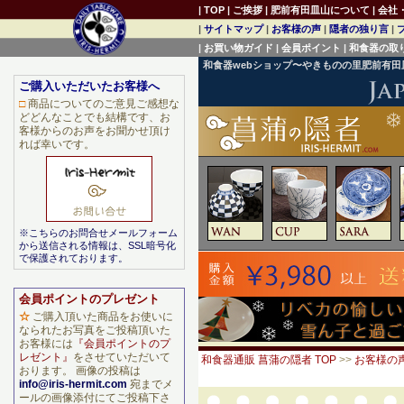
|
TOP
|
ご挨拶
|
肥前有田皿山について
|
会社
|
サイトマップ
|
お客様の声
|
隠者の独り言
|
|
お買い物ガイド
|
会員ポイント
|
和食器の取
和食器webショップ〜やきものの里肥前有
ご購入いただいたお客様へ
□
商品についてのご意見ご感想な
どどんなことでも結構です、お
客様からのお声をお聞かせ頂け
れば幸いです。
※こちらのお問合せメールフォーム
から送信される情報は、SSL暗号化
で保護されております。
会員ポイントのプレゼント
☆
ご購入頂いた商品をお使いに
なられたお写真をご投稿頂いた
お客様には
『会員ポイントのプ
レゼント』
をさせていただいて
和食器通販 菖蒲の隠者 TOP
>>
お客様の
おります。 画像の投稿は
info@iris-hermit.com
宛までメ
ールの画像添付にてご投稿下さ