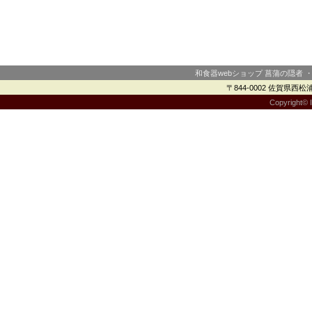
和食器webショップ 菖蒲の隠者 
〒844-0002 佐賀県西松浦郡
Copyright© I