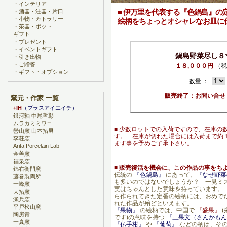
・
インテリア
■ 伊万里を代表する『色鍋島』の
・
酒器・注器・片口
・
小物・カトラリー
絵柄をちょっとオシャレなお皿に
・
茶器・ポット
ギフト
・
プレゼント
・
イベントギフト
鍋島野菜尽し８
・
引き出物
・
ご贈答
１８,０００円
（税
・
ギフト・オプション
数量 ：
販売終了：お問い合せ
窯元・作家 一覧
+IH
（プラスアイエイチ）
銀河釉 中尾哲彰
ムラカミミワコ
■ 少数ロットでの入荷ですので、在庫の
巒山窯 山本拓男
す。 在庫が切れた場合には入荷まで約
李荘窯
ます事を予めご了承下さい。
Arita Porcelain Lab
金善窯
福泉窯
■
販売復活を機会に、この作品の事をち
錦右衛門窯
伝統の
『色鍋島』
にあって、
『なぜ野菜
藤巻製陶所
も多いのではないでしょうか？ 一見ミ
一峰窯
実はちゃんとした意味を持っています。
大拓窯
ら作られてきた定番の絵柄には、おめで
瀬兵窯
れた作品が殆どといえます。
平戸松山窯
『果物』
の絵柄では、中国で
『盛果』
陶房青
です)の意味を持つ
『三果文（さんかもん
一真窯
『仏手柑』
や
『葡萄』
などの柄は、そ