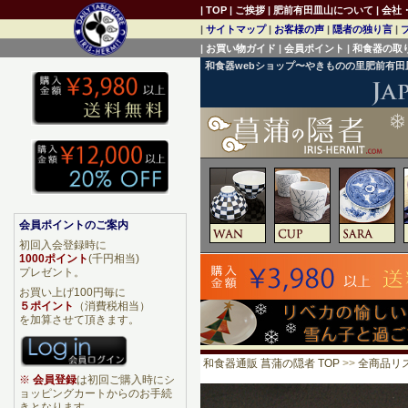
|
TOP
|
ご挨拶
|
肥前有田皿山について
|
会社
|
サイトマップ
|
お客様の声
|
隠者の独り言
|
|
お買い物ガイド
|
会員ポイント
|
和食器の取
和食器webショップ〜やきものの里肥前有
会員ポイントのご案内
初回入会登録時に
1000ポイント
(千円相当)
プレゼント。
お買い上げ100円毎に
５ポイント
（消費税相当）
を加算させて頂きます。
和食器通販 菖蒲の隠者 TOP
>>
全商品リ
※
会員登録
は初回ご購入時にシ
ョッピングカートからのお手続
きとなります。