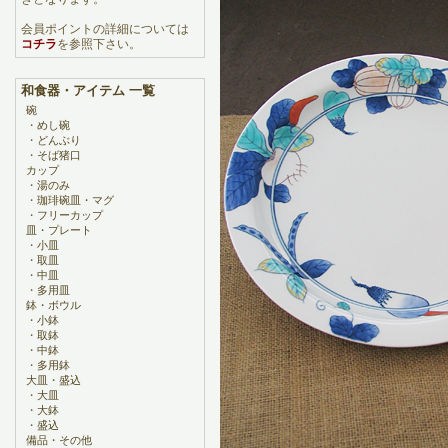
会員ポイントの詳細については
コチラ
を参照下さい。
和食器・アイテム 一覧
碗
・
めし碗
・
どんぶり
・
そば猪口
カップ
・
湯のみ
・
珈琲碗皿・マグ
・
フリーカップ
皿・プレート
・
小皿
・
取皿
・
中皿
・
多用皿
鉢・ボウル
・
小鉢
・
取鉢
・
中鉢
・
多用鉢
大皿・盛込
・
大皿
・
大鉢
・
盛込
備品・その他