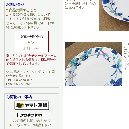
ンさを感じさせるの
お問い合せ
は流石です♪
□
商品に関すること
□
和食器の取り扱いについて
□
ギフトや引き出物のご相談
どんなことでも結構です、お気
軽にお問合せ下さい♪
←
は
に
※こちらのお問合せメールフォーム
な
から送信される情報は、SSL暗号化
す
で保護されております。
す
す
☆ お電話・FAX でのご注文・お問
い合せも承ります
TEL 090-3570-8261
FAX 0955-43-2513
お荷物のご案内
お荷物のお問い合わせは
▲
こちらからご確認下さい。