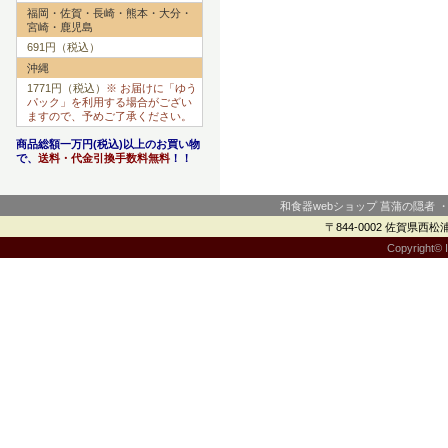
福岡・佐賀・長崎・熊本・大分・
宮崎・鹿児島
691円（税込）
沖縄
1771円（税込）
※ お届けに「ゆう
パック」を利用する場合がござい
ますので、予めご了承ください。
商品総額一万円(税込)以上のお買い物
で、
送料・代金引換手数料無料
！！
和食器webショップ 菖蒲の隠者 
〒844-0002 佐賀県西松浦郡
Copyright© I