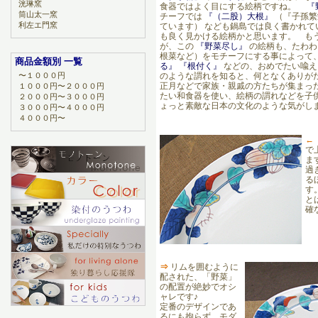
洸琳窯
食器ではよく目にする絵柄ですね。
『
筒山太一窯
チーフでは
『（二股）大根』
（『子孫繁
利左エ門窯
ています） なども鍋島では良く書かれて
も良く見かける絵柄かと思います。 も
が、この
『野菜尽し』
の絵柄も、たわわ
根菜など）をモチーフにする事によって
商品金額別 一覧
る』 『根付く』
などの、おめでたい喩え
〜１０００円
のような謂れを知ると、何となくありが
正月などで家族・親戚の方たちが集まっ
１０００円〜２０００円
たい和食器を使い、絵柄の謂れなどを子
２０００円〜３０００円
ょっと素敵な日本の文化のような気がし
３０００円〜４０００円
４０００円〜
←
で
ま
過
る
す
と
確
⇒
リムを囲むように
配された、「野菜」
の配置が絶妙でオシ
ャレです♪
定番のデザインであ
るにも拘らず、モダ