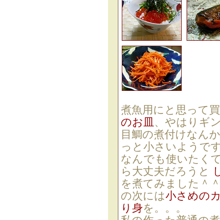
煮魚用にと思って
のお皿
、やはりギ
目鯛の煮付けなん
っと小さいようで
なんでも使いたく
ら大丈夫だろうと
を煮てみました＾
の次には
小さめの
り身
を。。。