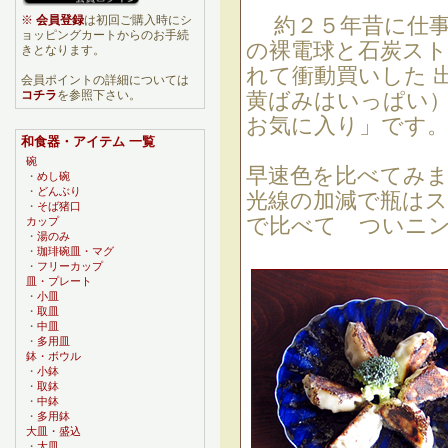
※
会員登録
は初回ご購入時にシ
約２５年昔に仕事
ョッピングカートからのお手続
の裸電球と石炭ス
きとなります。
れて衝動買いした 
会員ポイントの詳細については
コチラ
を参照下さい。
黄ばみはいっぱい）
お気に入り」です
和食器・アイテム 一覧
碗
早速色を比べてみ
・
めし碗
・
どんぶり
光線の加減で瓶は
・
そば猪口
で比べて ついニ
カップ
・
湯のみ
・
珈琲碗皿・マグ
・
フリーカップ
皿・プレート
・
小皿
・
取皿
・
中皿
・
多用皿
鉢・ボウル
・
小鉢
・
取鉢
・
中鉢
・
多用鉢
大皿・盛込
・
大皿