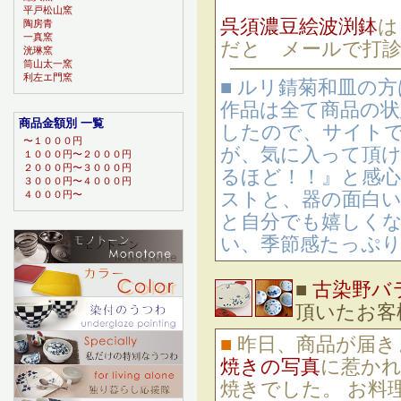
平戸松山窯
呉須濃豆絵波渕鉢
は
陶房青
一真窯
だと メールで打
洸琳窯
筒山太一窯
利左エ門窯
■ ルリ錆菊和皿の
作品は全て商品の
商品金額別 一覧
したので、サイト
〜１０００円
が、気に入って頂け
１０００円〜２０００円
２０００円〜３０００円
るほど！！』と感心
３０００円〜４０００円
ストと、器の面白
４０００円〜
と自分でも嬉しくな
い、季節感たっぷり
■
古染野バ
頂いたお
■
昨日、商品が届き
焼きの写真
に惹か
焼きでした。 お料