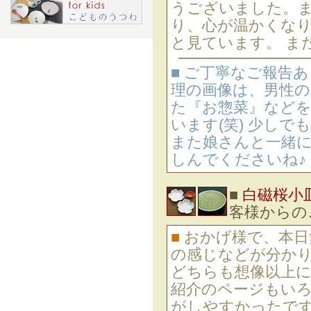
うございました。
り、心が温かくなり
と見ています。 ま
■ ご丁寧なご報告
理の画像は、男性の
た『お惣菜』など
います(笑) 少し
また娘さんと一緒
しんでくださいね♪
■
白磁桜小
客様から
■
おかげ様で、本日
の感じなどが分か
どちらも想像以上に
紹介のページもい
がしやすかったで