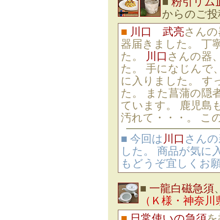
■
粉引リム
からのご
■
川口 武亮
さんの
器届きました。 丁
た。
川口
さんの器
た。 手になじんで
に入りました。 す
た。 また菖蒲の隠
ています。 鹿児島
汚れて・・・。 こ
■ 今回は
川口
さんの
した。 商品が気に
もどうぞ宜しくお
■
一龍白磁急須
（Ｋ様・神奈川
■
日常使いの急須
を