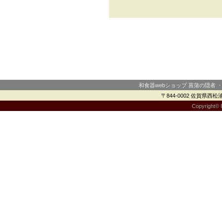
和食器webショップ 菖蒲の隠者 
〒844-0002 佐賀県西松浦郡
Copyright© I