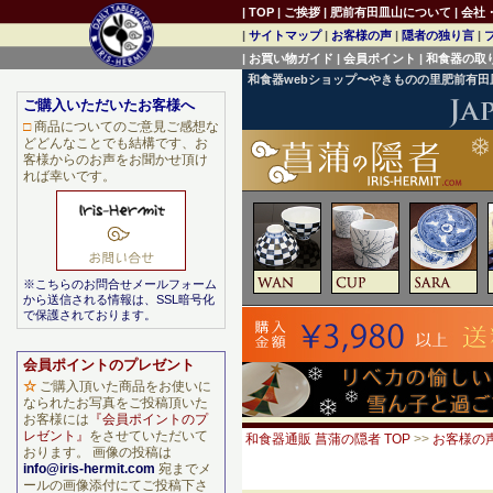
|
TOP
|
ご挨拶
|
肥前有田皿山について
|
会社
|
サイトマップ
|
お客様の声
|
隠者の独り言
|
|
お買い物ガイド
|
会員ポイント
|
和食器の取
和食器webショップ〜やきものの里肥前有
ご購入いただいたお客様へ
□
商品についてのご意見ご感想な
どどんなことでも結構です、お
客様からのお声をお聞かせ頂け
れば幸いです。
※こちらのお問合せメールフォーム
から送信される情報は、SSL暗号化
で保護されております。
会員ポイントのプレゼント
☆
ご購入頂いた商品をお使いに
なられたお写真をご投稿頂いた
お客様には
『会員ポイントのプ
レゼント』
をさせていただいて
和食器通販 菖蒲の隠者 TOP
>>
お客様の
おります。 画像の投稿は
info@iris-hermit.com
宛までメ
ールの画像添付にてご投稿下さ