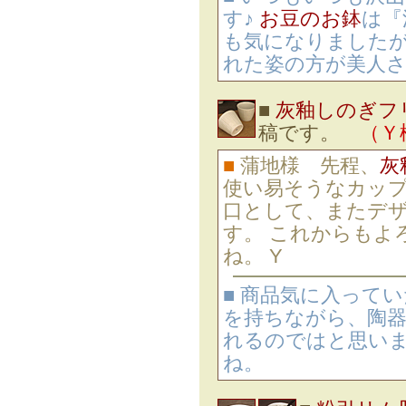
す♪
お豆のお鉢
は『
も気になりました
れた姿の方が美人さ
■
灰釉しのぎフ
稿です。
（Ｙ
■
蒲地様 先程、
灰
使い易そうなカップ
口として、またデ
す。 これからもよ
ね。 Y
■ 商品気に入って
を持ちながら、陶
れるのではと思いま
ね。