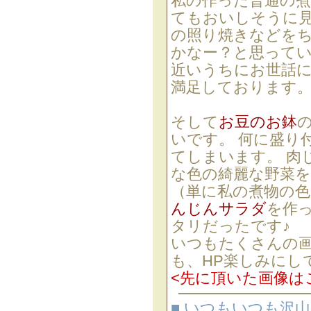
私の作った普通の
てもおいしそうに見
の照り焼きなどを
かなー？と思ってい
近いうちにお世話
満足しております
そして
お豆のお鉢
いです。 何に盛り
てしまいます。 肉
な色の綺麗な野菜
（単に私の煮物の
んじんサラダ
を作
タリだったです♪
いつもたくさんの
も、HP楽しみにし
<先に頂いた画像は
■ いつもいつも沢