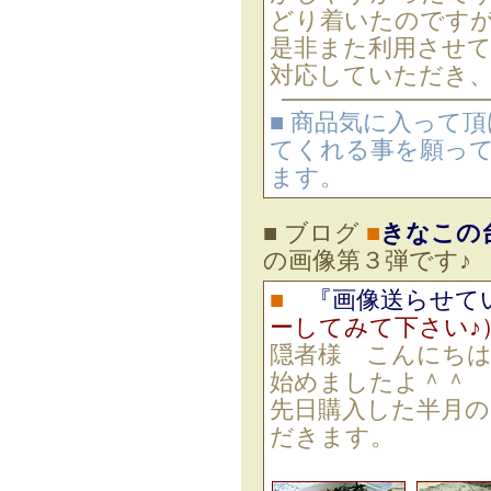
どり着いたのです
是非また利用させ
対応していただき
■ 商品気に入って
てくれる事を願って
ます。
■ ブログ
■
きなこの
の画像第３弾です
■
『画像送らせて
ーしてみて下さい♪
隠者様 こんにち
始めましたよ＾＾
先日購入した半月
だきます。