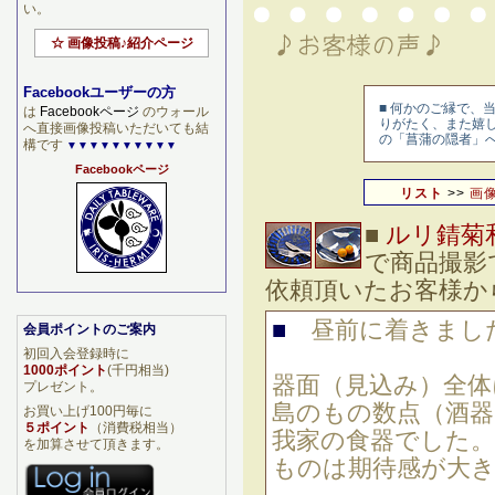
い。
☆ 画像投稿♪紹介ページ
Facebookユーザーの方
■
何かのご縁で、当
は
Facebookページ
のウォール
りがたく、また嬉
へ直接画像投稿いただいても結
の「菖蒲の隠者」
構です
▼▼▼▼▼▼▼▼▼▼
Facebookページ
リスト
>>
画
■
ルリ錆菊
で商品撮影
依頼頂いたお客様
■
昼前に着きまし
会員ポイントのご案内
初回入会登録時に
1000ポイント
(千円相当)
器面（見込み）全体
プレゼント。
島のもの数点（酒
お買い上げ100円毎に
５ポイント
（消費税相当）
我家の食器でした。
を加算させて頂きます。
ものは期待感が大