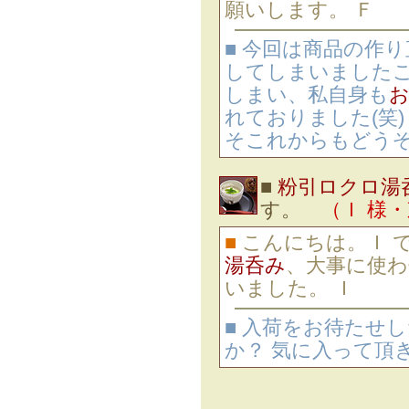
願いします。 Ｆ
■ 今回は商品の作
してしまいましたこ
しまい、私自身も
れておりました(笑
そこれからもどう
■
粉引ロクロ湯
す。
（Ｉ 様
■
こんにちは。Ｉ 
湯呑み
、大事に使
いました。 Ｉ
■ 入荷をお待たせ
か？ 気に入って頂