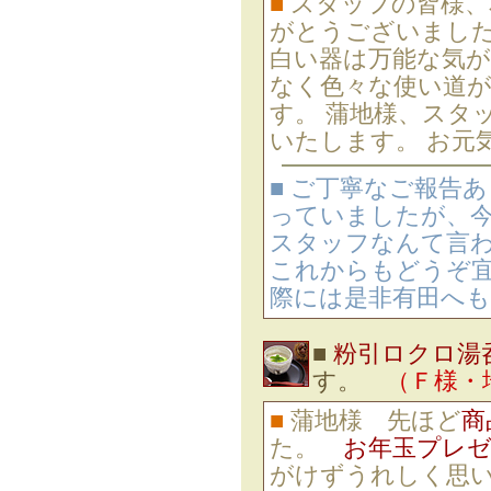
■
スタッフの皆様、
がとうございまし
白い器は万能な気
なく色々な使い道が
す。 蒲地様、スタ
いたします。 お元
■ ご丁寧なご報告
っていましたが、今
スタッフなんて言わ
これからもどうぞ宜
際には是非有田へも
■
粉引ロクロ湯
す。
（Ｆ様・
■
蒲地様 先ほど
商
た。
お年玉プレ
がけずうれしく思い