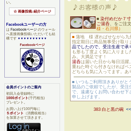
い。
☆ 画像投稿♪紹介ページ
■
染付めだか７寸
ご湯呑
、をご注
Facebookユーザーの方
様・石川県）
は
Facebookページ
のウォール
へ直接画像投稿いただいても結
■
蒲地 様 遅ればせながら
構です
▼▼▼▼▼▼▼▼▼▼
指定期日に商品無事受け取り
Facebookページ
品でしたので、受注生産で承
も形も丁度よく気に入りまし
み。大満足です！
湯呑
は届いた日から毎日活躍
重ねた時ぐら付きなければベ
どちらも気に入ってます。あ
■ いつもご利用頂きありがと
製品のご依頼でしたが、受注
会員ポイントのご案内
で、遠慮なくお問い合わせ下
初回入会登録時に
申し上げます。
1000ポイント
(千円相当)
プレゼント。
お買い上げ100円毎に
383 白と黒の碗
<<
５ポイント
（消費税相当）
を加算させて頂きます。