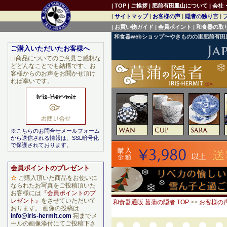
|
TOP
|
ご挨拶
|
肥前有田皿山について
|
会社
|
サイトマップ
|
お客様の声
|
隠者の独り言
|
|
お買い物ガイド
|
会員ポイント
|
和食器の取
和食器webショップ〜やきものの里肥前有
ご購入いただいたお客様へ
□
商品についてのご意見ご感想な
どどんなことでも結構です、お
客様からのお声をお聞かせ頂け
れば幸いです。
※こちらのお問合せメールフォーム
から送信される情報は、SSL暗号化
で保護されております。
会員ポイントのプレゼント
☆
ご購入頂いた商品をお使いに
なられたお写真をご投稿頂いた
お客様には
『会員ポイントのプ
レゼント』
をさせていただいて
和食器通販 菖蒲の隠者 TOP
>>
お客様の
おります。 画像の投稿は
info@iris-hermit.com
宛までメ
ールの画像添付にてご投稿下さ