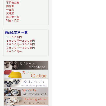
平戸松山窯
陶房青
一真窯
洸琳窯
筒山太一窯
利左エ門窯
商品金額別 一覧
〜１０００円
１０００円〜２０００円
２０００円〜３０００円
３０００円〜４０００円
４０００円〜