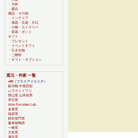
・
大鉢
・
盛込
備品・その他
・
インテリア
・
酒器・注器・片口
・
小物・カトラリー
・
茶器・ポット
ギフト
・
プレゼント
・
イベントギフト
・
引き出物
・
ご贈答
・
ギフト・オプション
窯元・作家 一覧
+IH
（プラスアイエイチ）
銀河釉 中尾哲彰
ムラカミミワコ
巒山窯 山本拓男
李荘窯
Arita Porcelain Lab
金善窯
福泉窯
錦右衛門窯
藤巻製陶所
一峰窯
大拓窯
瀬兵窯