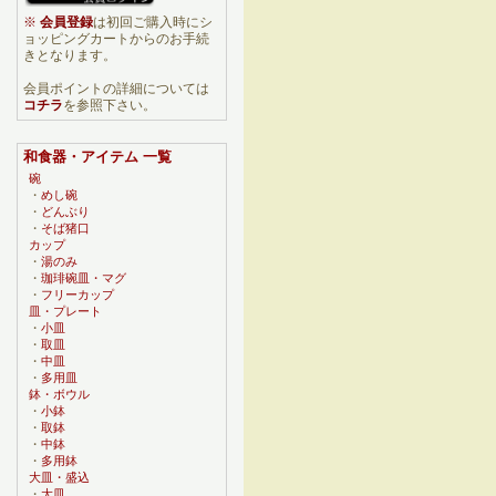
※
会員登録
は初回ご購入時にシ
ョッピングカートからのお手続
きとなります。
会員ポイントの詳細については
コチラ
を参照下さい。
和食器・アイテム 一覧
碗
・
めし碗
・
どんぶり
・
そば猪口
カップ
・
湯のみ
・
珈琲碗皿・マグ
・
フリーカップ
皿・プレート
・
小皿
・
取皿
・
中皿
・
多用皿
鉢・ボウル
・
小鉢
・
取鉢
・
中鉢
・
多用鉢
大皿・盛込
・
大皿