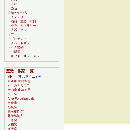
・
大鉢
・
盛込
備品・その他
・
インテリア
・
酒器・注器・片口
・
小物・カトラリー
・
茶器・ポット
ギフト
・
プレゼント
・
イベントギフト
・
引き出物
・
ご贈答
・
ギフト・オプション
窯元・作家 一覧
+IH
（プラスアイエイチ）
銀河釉 中尾哲彰
ムラカミミワコ
巒山窯 山本拓男
李荘窯
Arita Porcelain Lab
金善窯
福泉窯
錦右衛門窯
藤巻製陶所
一峰窯
大拓窯
瀬兵窯