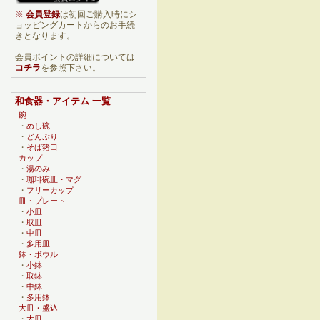
※
会員登録
は初回ご購入時にシ
ョッピングカートからのお手続
きとなります。
会員ポイントの詳細については
コチラ
を参照下さい。
和食器・アイテム 一覧
碗
・
めし碗
・
どんぶり
・
そば猪口
カップ
・
湯のみ
・
珈琲碗皿・マグ
・
フリーカップ
皿・プレート
・
小皿
・
取皿
・
中皿
・
多用皿
鉢・ボウル
・
小鉢
・
取鉢
・
中鉢
・
多用鉢
大皿・盛込
・
大皿