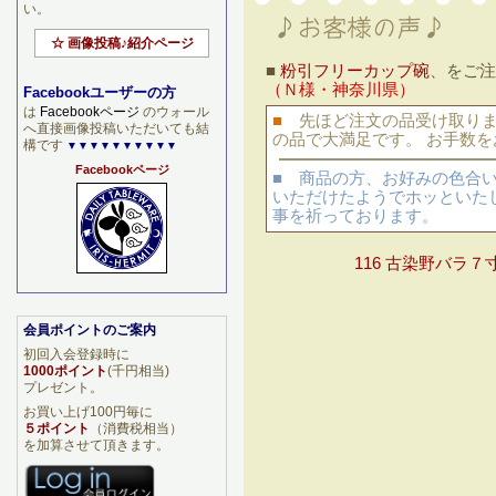
い。
☆ 画像投稿♪紹介ページ
■
粉引フリーカップ碗
、をご
（Ｎ様・神奈川県）
Facebookユーザーの方
は
Facebookページ
のウォール
■
先ほど注文の品受け取りま
へ直接画像投稿いただいても結
の品で大満足です。 お手数を
構です
▼▼▼▼▼▼▼▼▼▼
Facebookページ
■ 商品の方、お好みの色合
いただけたようでホッといた
事を祈っております。
116 古染野バラ７
会員ポイントのご案内
初回入会登録時に
1000ポイント
(千円相当)
プレゼント。
お買い上げ100円毎に
５ポイント
（消費税相当）
を加算させて頂きます。