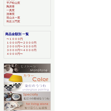
平戸松山窯
陶房青
一真窯
洸琳窯
筒山太一窯
利左エ門窯
商品金額別 一覧
〜１０００円
１０００円〜２０００円
２０００円〜３０００円
３０００円〜４０００円
４０００円〜