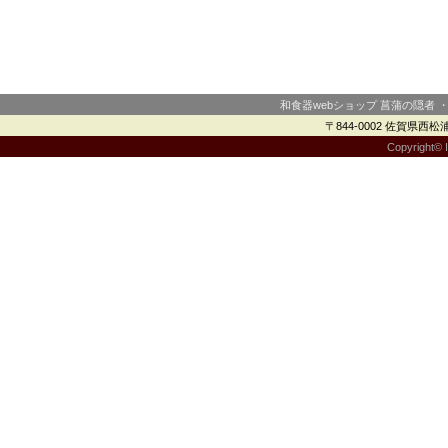
和食器webショップ 菖蒲の隠者 
〒844-0002 佐賀県西松浦郡
Copyright© I