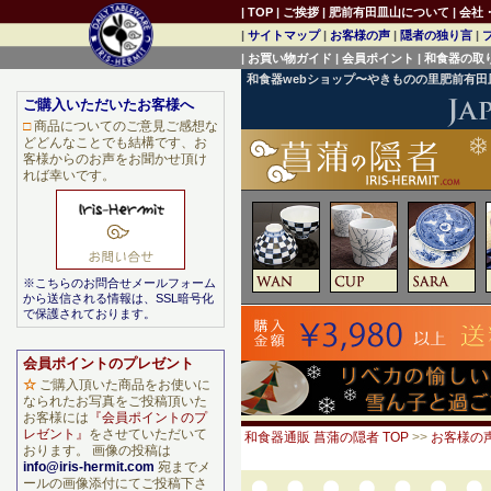
|
TOP
|
ご挨拶
|
肥前有田皿山について
|
会社
|
サイトマップ
|
お客様の声
|
隠者の独り言
|
|
お買い物ガイド
|
会員ポイント
|
和食器の取
和食器webショップ〜やきものの里肥前有
ご購入いただいたお客様へ
□
商品についてのご意見ご感想な
どどんなことでも結構です、お
客様からのお声をお聞かせ頂け
れば幸いです。
※こちらのお問合せメールフォーム
から送信される情報は、SSL暗号化
で保護されております。
会員ポイントのプレゼント
☆
ご購入頂いた商品をお使いに
なられたお写真をご投稿頂いた
お客様には
『会員ポイントのプ
レゼント』
をさせていただいて
和食器通販 菖蒲の隠者 TOP
>>
お客様の
おります。 画像の投稿は
info@iris-hermit.com
宛までメ
ールの画像添付にてご投稿下さ