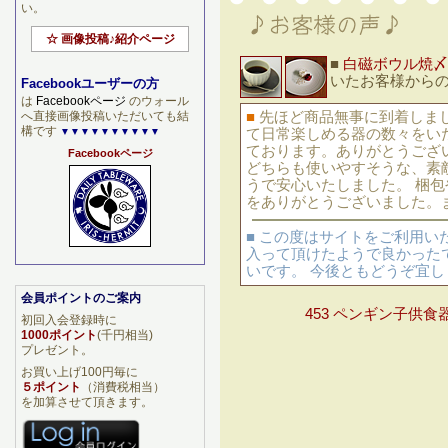
い。
☆ 画像投稿♪紹介ページ
■
白磁ボウル焼〆
いたお客様から
Facebookユーザーの方
は
Facebookページ
のウォール
へ直接画像投稿いただいても結
■
先ほど商品無事に到着しま
構です
▼▼▼▼▼▼▼▼▼▼
て日常楽しめる器の数々をい
ております。ありがとうござ
Facebookページ
どちらも使いやすそうな、素
うで安心いたしました。 梱
をありがとうございました。
■ この度はサイトをご利用
入って頂けたようで良かったで
いです。 今後ともどうぞ宜
会員ポイントのご案内
453 ペンギン子供食
初回入会登録時に
1000ポイント
(千円相当)
プレゼント。
お買い上げ100円毎に
５ポイント
（消費税相当）
を加算させて頂きます。