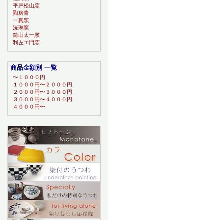
平戸松山窯
陶房青
一真窯
洸琳窯
筒山太一窯
利左エ門窯
商品金額別 一覧
〜１０００円
１０００円〜２０００円
２０００円〜３０００円
３０００円〜４０００円
４０００円〜