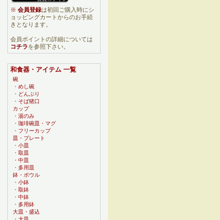
※
会員登録
は初回ご購入時にシ
ョッピングカートからのお手続
きとなります。
会員ポイントの詳細については
コチラ
を参照下さい。
和食器・アイテム 一覧
碗
・
めし碗
・
どんぶり
・
そば猪口
カップ
・
湯のみ
・
珈琲碗皿・マグ
・
フリーカップ
皿・プレート
・
小皿
・
取皿
・
中皿
・
多用皿
鉢・ボウル
・
小鉢
・
取鉢
・
中鉢
・
多用鉢
大皿・盛込
・
大皿