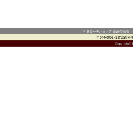
和食器webショップ 菖蒲の隠者 
〒844-0002 佐賀県西松浦郡
Copyright© I