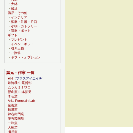
・
大鉢
・
盛込
備品・その他
・
インテリア
・
酒器・注器・片口
・
小物・カトラリー
・
茶器・ポット
ギフト
・
プレゼント
・
イベントギフト
・
引き出物
・
ご贈答
・
ギフト・オプション
窯元・作家 一覧
+IH
（プラスアイエイチ）
銀河釉 中尾哲彰
ムラカミミワコ
巒山窯 山本拓男
李荘窯
Arita Porcelain Lab
金善窯
福泉窯
錦右衛門窯
藤巻製陶所
一峰窯
大拓窯
瀬兵窯