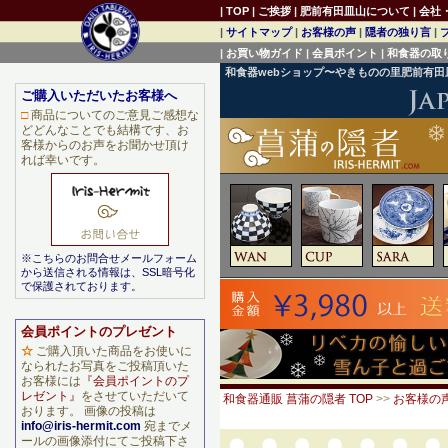
|
TOP
|
ご挨拶
|
肥前有田皿山について
|
会社
|
サイトマップ
|
お客様の声
|
隠者の独り言
|
|
お買い物ガイド
|
会員ポイント
|
和食器の取
和食器webショップ〜やきものの里肥前有
ご購入いただいたお客様へ
□
商品についてのご意見ご感想な
どどんなことでも結構です、お
客様からのお声をお聞かせ頂け
れば幸いです。
※こちらのお問合せメールフォーム
から送信される情報は、SSL暗号化
で保護されております。
会員ポイントのプレゼント
☆
ご購入頂いた商品をお使いに
なられたお写真をご投稿頂いた
お客様には
『会員ポイントのプ
レゼント』
をさせていただいて
和食器通販 菖蒲の隠者 TOP
>>
お客様の
おります。 画像の投稿は
info@iris-hermit.com
宛までメ
ールの画像添付にてご投稿下さ