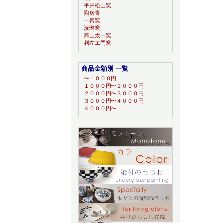
平戸松山窯
陶房青
一真窯
洸琳窯
筒山太一窯
利左エ門窯
商品金額別 一覧
〜１０００円
１０００円〜２０００円
２０００円〜３０００円
３０００円〜４０００円
４０００円〜