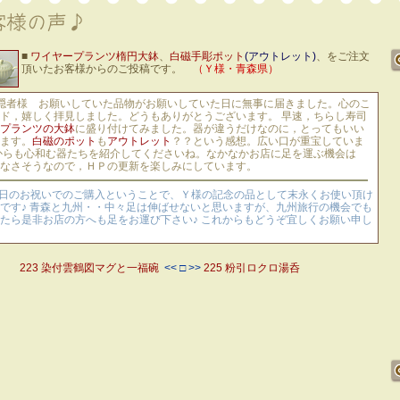
■
ワイヤープランツ楕円大鉢
、
白磁手彫ポット
(アウトレット)
、をご注文
頂いたお客様からのご投稿です。
（Ｙ様・青森県）
隠者様 お願いしていた品物がお願いしていた日に無事に届きました。心のこ
ド，嬉しく拝見しました。どうもありがとうございます。 早速，ちらし寿司
プランツの大鉢
に盛り付けてみました。器が違うだけなのに，とってもいい
ます。
白磁のポット
も
アウトレット
？？という感想。広い口が重宝していま
からも心和む器たちを紹介してくださいね。なかなかお店に足を運ぶ機会は
なさそうなので，ＨＰの更新を楽しみにしています。
念日のお祝いでのご購入ということで、Ｙ様の記念の品として末永くお使い頂け
です♪ 青森と九州・・中々足は伸ばせないと思いますが、九州旅行の機会でも
たら是非お店の方へも足をお運び下さい♪ これからもどうぞ宜しくお願い申し
223 染付雲鶴図マグと一福碗
<< □ >>
225 粉引ロクロ湯呑