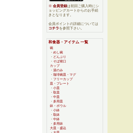
※
会員登録
は初回ご購入時にシ
ョッピングカートからのお手続
きとなります。
会員ポイントの詳細については
コチラ
を参照下さい。
和食器・アイテム 一覧
碗
・
めし碗
・
どんぶり
・
そば猪口
カップ
・
湯のみ
・
珈琲碗皿・マグ
・
フリーカップ
皿・プレート
・
小皿
・
取皿
・
中皿
・
多用皿
鉢・ボウル
・
小鉢
・
取鉢
・
中鉢
・
多用鉢
大皿・盛込
・
大皿