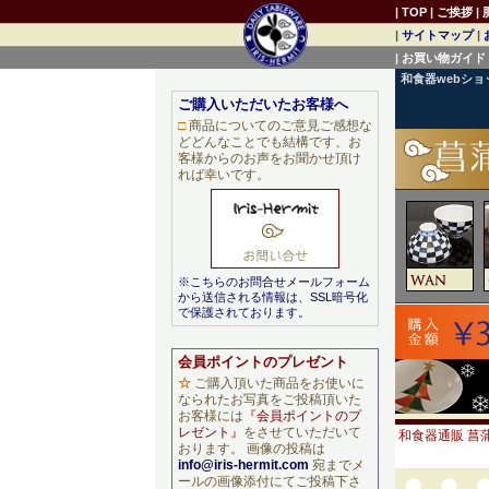
|
TOP
|
ご挨拶
|
|
サイトマップ
|
|
お買い物ガイド
和食器webシ
ご購入いただいたお客様へ
□
商品についてのご意見ご感想な
どどんなことでも結構です、お
客様からのお声をお聞かせ頂け
れば幸いです。
※こちらのお問合せメールフォーム
から送信される情報は、SSL暗号化
で保護されております。
会員ポイントのプレゼント
☆
ご購入頂いた商品をお使いに
なられたお写真をご投稿頂いた
お客様には
『会員ポイントのプ
レゼント』
をさせていただいて
和食器通販 菖蒲
おります。 画像の投稿は
info@iris-hermit.com
宛までメ
ールの画像添付にてご投稿下さ