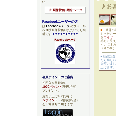
い。
☆ 画像投稿♪紹介ページ
Facebookユーザーの方
は
Facebookページ
のウォール
へ直接画像投稿いただいても結
■
菖蒲の
もったカー
構です
▼▼▼▼▼▼▼▼▼▼
を
ワイヤー
Facebookページ
感じに見え
す。 これ
（今の所）
■ 結婚記
たら嬉しい
御座いまし
上げます。
会員ポイントのご案内
初回入会登録時に
1000ポイント
(千円相当)
プレゼント。
お買い上げ100円毎に
５ポイント
（消費税相当）
を加算させて頂きます。