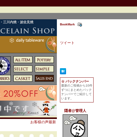
焼・三川内焼・波佐見焼
BookMark
ツイート
☆ バックナンバー
最新のご投稿から10件
ずつにまとめたバック
ナンバーでご紹介して
います。
隠者@管理人
お客様の声最新