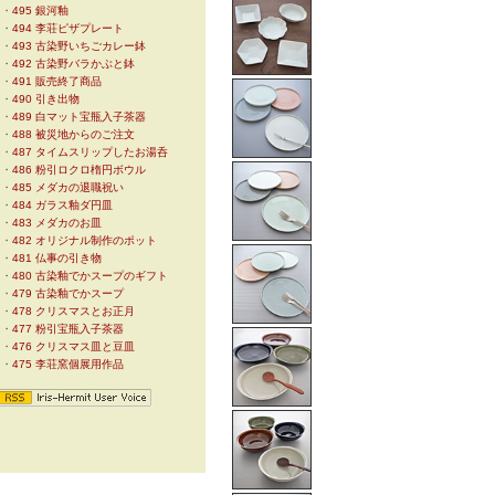
・
495 銀河釉
・
494 李荘ピザプレート
・
493 古染野いちごカレー鉢
・
492 古染野バラかぶと鉢
・
491 販売終了商品
・
490 引き出物
・
489 白マット宝瓶入子茶器
・
488 被災地からのご注文
・
487 タイムスリップしたお湯呑
・
486 粉引ロクロ楕円ボウル
・
485 メダカの退職祝い
・
484 ガラス釉ダ円皿
・
483 メダカのお皿
・
482 オリジナル制作のポット
・
481 仏事の引き物
・
480 古染釉でかスープのギフト
・
479 古染釉でかスープ
・
478 クリスマスとお正月
・
477 粉引宝瓶入子茶器
・
476 クリスマス皿と豆皿
・
475 李荘窯個展用作品