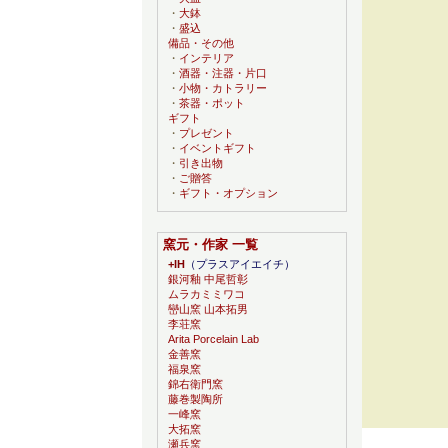
・
大鉢
・
盛込
備品・その他
・
インテリア
・
酒器・注器・片口
・
小物・カトラリー
・
茶器・ポット
ギフト
・
プレゼント
・
イベントギフト
・
引き出物
・
ご贈答
・
ギフト・オプション
窯元・作家 一覧
+IH
（プラスアイエイチ）
銀河釉 中尾哲彰
ムラカミミワコ
巒山窯 山本拓男
李荘窯
Arita Porcelain Lab
金善窯
福泉窯
錦右衛門窯
藤巻製陶所
一峰窯
大拓窯
瀬兵窯