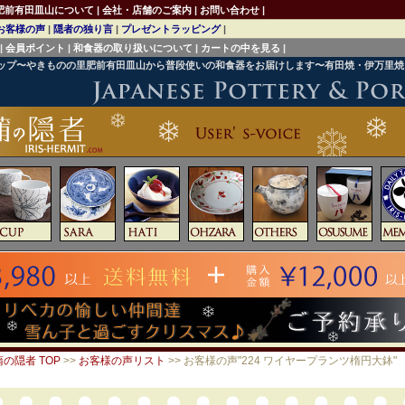
肥前有田皿山について
|
会社・店舗のご案内
|
お問い合わせ
|
お客様の声
|
隠者の独り言
|
プレゼントラッピング
|
|
会員ポイント
|
和食器の取り扱いについて
|
カートの中を見る
|
ョップ〜やきものの里肥前有田皿山から普段使いの和食器をお届けします〜有田焼・伊万里
の隠者 TOP
>>
お客様の声リスト
>> お客様の声"224 ワイヤープランツ楕円大鉢"