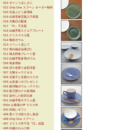
・
522 ポイントほしさに
・
521 Only One スプーン オーダー制作
・
520 古染ぶどう多用鉢
・
519 白刷毛巻宝瓶入子茶器
・
518 大晦日の配達
・
517 『午』干支皿
・
516 白磁手彫スクエアプレート
・
515 クリスマス小皿
・
514 釉彩ボウル
・
513 イベント店にて
・
512 青白磁反仙茶(大)
・
511 桃太郎角プレート皿
・
510 白磁手彫多用ボウル
・
509 角多用鉢
・
508 渕５色変り金彩洋皿
・
507 犬猫キャラＣ＆Ｓ
・
506 豆菓子と豆皿のコラボ
・
505 お友達へのプレゼント
・
504 銀河釉ボウル（マリモ）
・
503 藍万歴ロクロ多用鉢
・
502 染付しだ紋切立鉢
・
501 白磁手彫８寸リム皿
・
500e お客様の声 ５００件
・
500 内祝いギフト
・
499 黒イラボ絞り出し急須
・
498 Only One スプーン
・
497 ２０１３年干支『巳』絵皿
・
496 白磁かわらけ杯