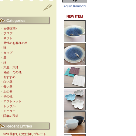
Aquila Kamochi
NEW ITEM
Categories
・
画像投稿♪
・
ブログ
・
ギフト
・
男性のお客様の声
・
碗
・
カップ
・
皿
・
鉢
・
大皿・大鉢
・
備品・その他
・
おすすめ
・
白い器
・
青い器
・
土の器
・
その他
・
アウトレット
・
トラブル
・
モニター
・
隠者の宝箱
Recent Entries
・
523 染付しだ紋仕切りプレート