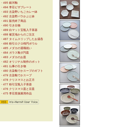
・
495 銀河釉
・
494 李荘ピザプレート
・
493 古染野いちごカレー鉢
・
492 古染野バラかぶと鉢
・
491 販売終了商品
・
490 引き出物
・
489 白マット宝瓶入子茶器
・
488 被災地からのご注文
・
487 タイムスリップしたお湯呑
・
486 粉引ロクロ楕円ボウル
・
485 メダカの退職祝い
・
484 ガラス釉ダ円皿
・
483 メダカのお皿
・
482 オリジナル制作のポット
・
481 仏事の引き物
・
480 古染釉でかスープのギフト
・
479 古染釉でかスープ
・
478 クリスマスとお正月
・
477 粉引宝瓶入子茶器
・
476 クリスマス皿と豆皿
・
475 李荘窯個展用作品