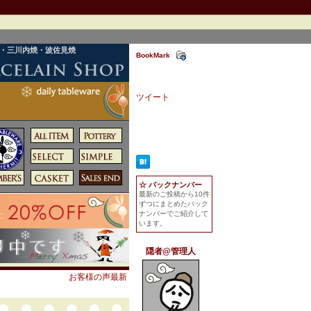
焼・三川内焼・波佐見焼
BookMark
ツイート
☆ バックナンバー
最新のご投稿から10件
ずつにまとめたバック
ナンバーでご紹介して
います。
隠者@管理人
お客様の声最新