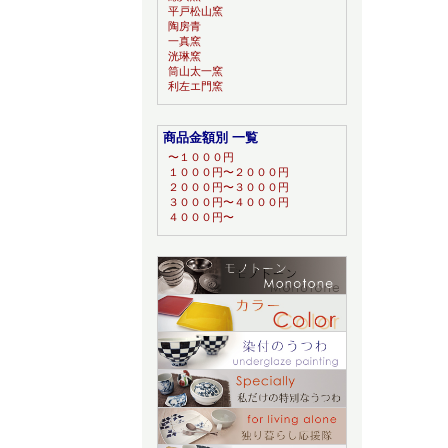
平戸松山窯
陶房青
一真窯
洸琳窯
筒山太一窯
利左エ門窯
商品金額別 一覧
〜１０００円
１０００円〜２０００円
２０００円〜３０００円
３０００円〜４０００円
４０００円〜