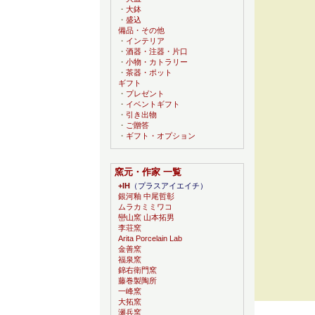
・
大鉢
・
盛込
備品・その他
・
インテリア
・
酒器・注器・片口
・
小物・カトラリー
・
茶器・ポット
ギフト
・
プレゼント
・
イベントギフト
・
引き出物
・
ご贈答
・
ギフト・オプション
窯元・作家 一覧
+IH
（プラスアイエイチ）
銀河釉 中尾哲彰
ムラカミミワコ
巒山窯 山本拓男
李荘窯
Arita Porcelain Lab
金善窯
福泉窯
錦右衛門窯
藤巻製陶所
一峰窯
大拓窯
瀬兵窯