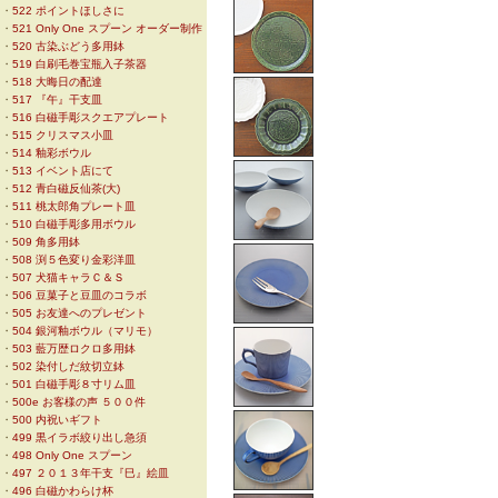
・
522 ポイントほしさに
・
521 Only One スプーン オーダー制作
・
520 古染ぶどう多用鉢
・
519 白刷毛巻宝瓶入子茶器
・
518 大晦日の配達
・
517 『午』干支皿
・
516 白磁手彫スクエアプレート
・
515 クリスマス小皿
・
514 釉彩ボウル
・
513 イベント店にて
・
512 青白磁反仙茶(大)
・
511 桃太郎角プレート皿
・
510 白磁手彫多用ボウル
・
509 角多用鉢
・
508 渕５色変り金彩洋皿
・
507 犬猫キャラＣ＆Ｓ
・
506 豆菓子と豆皿のコラボ
・
505 お友達へのプレゼント
・
504 銀河釉ボウル（マリモ）
・
503 藍万歴ロクロ多用鉢
・
502 染付しだ紋切立鉢
・
501 白磁手彫８寸リム皿
・
500e お客様の声 ５００件
・
500 内祝いギフト
・
499 黒イラボ絞り出し急須
・
498 Only One スプーン
・
497 ２０１３年干支『巳』絵皿
・
496 白磁かわらけ杯