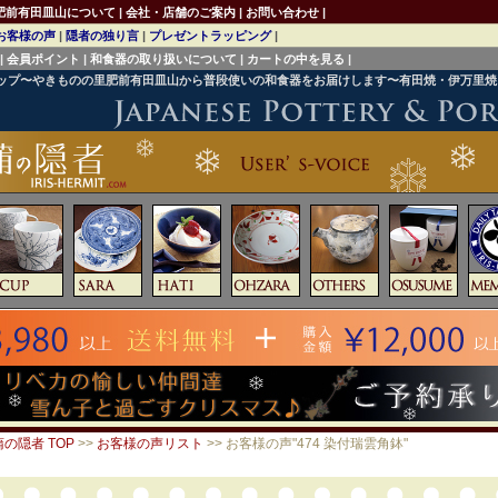
肥前有田皿山について
|
会社・店舗のご案内
|
お問い合わせ
|
お客様の声
|
隠者の独り言
|
プレゼントラッピング
|
|
会員ポイント
|
和食器の取り扱いについて
|
カートの中を見る
|
ョップ〜やきものの里肥前有田皿山から普段使いの和食器をお届けします〜有田焼・伊万里
の隠者 TOP
>>
お客様の声リスト
>> お客様の声"474 染付瑞雲角鉢"