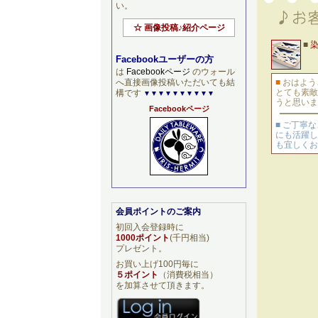
い。
☆ 画像投稿♪紹介ページ
■
Facebookユーザーの方
は
Facebookページ
のウォール
へ直接画像投稿いただいても結
■
おはよう
とても素敵
構です
▼▼▼▼▼▼▼▼▼▼
うと思いま
Facebookページ
■ ご丁寧
にも活躍し
も宜しくお
会員ポイントのご案内
初回入会登録時に
1000ポイント
(千円相当)
プレゼント。
お買い上げ100円毎に
５ポイント
（消費税相当）
を加算させて頂きます。