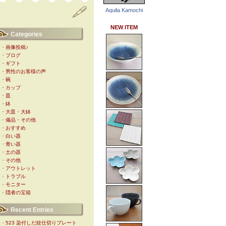
Aquila Kamochi
NEW ITEM
Categories
・
画像投稿♪
・
ブログ
・
ギフト
・
男性のお客様の声
・
碗
・
カップ
・
皿
・
鉢
・
大皿・大鉢
・
備品・その他
・
おすすめ
・
白い器
・
青い器
・
土の器
・
その他
・
アウトレット
・
トラブル
・
モニター
・
隠者の宝箱
Recent Entries
・
523 染付しだ紋仕切りプレート