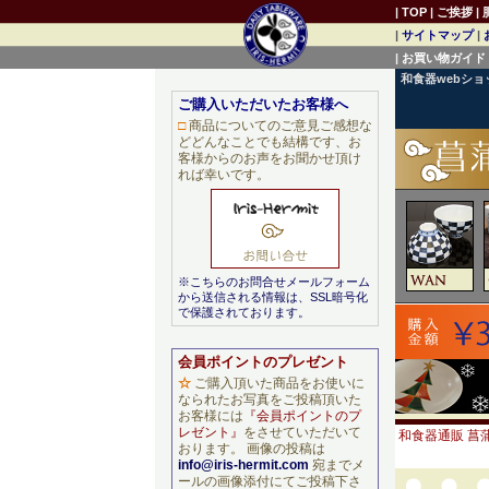
|
TOP
|
ご挨拶
|
|
サイトマップ
|
|
お買い物ガイド
和食器webシ
ご購入いただいたお客様へ
□
商品についてのご意見ご感想な
どどんなことでも結構です、お
客様からのお声をお聞かせ頂け
れば幸いです。
※こちらのお問合せメールフォーム
から送信される情報は、SSL暗号化
で保護されております。
会員ポイントのプレゼント
☆
ご購入頂いた商品をお使いに
なられたお写真をご投稿頂いた
お客様には
『会員ポイントのプ
レゼント』
をさせていただいて
和食器通販 菖蒲
おります。 画像の投稿は
info@iris-hermit.com
宛までメ
ールの画像添付にてご投稿下さ