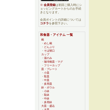
※
会員登録
は初回ご購入時にシ
ョッピングカートからのお手続
きとなります。
会員ポイントの詳細については
コチラ
を参照下さい。
和食器・アイテム 一覧
碗
・
めし碗
・
どんぶり
・
そば猪口
カップ
・
湯のみ
・
珈琲碗皿・マグ
・
フリーカップ
皿・プレート
・
小皿
・
取皿
・
中皿
・
多用皿
鉢・ボウル
・
小鉢
・
取鉢
・
中鉢
・
多用鉢
大皿・盛込
・
大皿