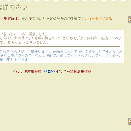
染付瑞雲角鉢
、をご注文頂いたお客様からのご投稿です。
（M様・宮崎県）
ございます。 器、届きました。
な器で、大満足です♪ 海辺の街なので、とりあえずは、お刺身でも盛ってみよ
す。 ありがとうございました。
なご報告をありがとう御座います。 商品気に入って頂いて良かったです♪ お正月
そうな作品ですので、色んな場面で活躍してくれたら嬉しいです。 これから
願い申し上げます。
473 カギ紋細長鉢
<< □ >>
475 李荘窯個展用作品