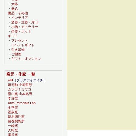
・
大鉢
・
盛込
備品・その他
・
インテリア
・
酒器・注器・片口
・
小物・カトラリー
・
茶器・ポット
ギフト
・
プレゼント
・
イベントギフト
・
引き出物
・
ご贈答
・
ギフト・オプション
窯元・作家 一覧
+IH
（プラスアイエイチ）
銀河釉 中尾哲彰
ムラカミミワコ
巒山窯 山本拓男
李荘窯
Arita Porcelain Lab
金善窯
福泉窯
錦右衛門窯
藤巻製陶所
一峰窯
大拓窯
瀬兵窯