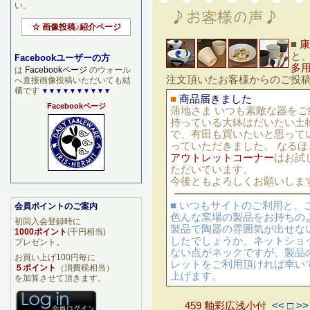
い。
☆ 画像投稿♪紹介ページ
■
康
と
Facebookユーザーの方
多
は
Facebookページ
のウォール
注文頂いたお客様からのご投
へ直接画像投稿いただいても結
構です
▼▼▼▼▼▼▼▼▼▼
■
商品届きました
Facebookページ
蒲地さま いつも素敵な器を
持っている大鉢はだいたい土
で、有田も買いたいと思って
っていただきました。 なる
アウトレットコーナー
はお試
ただいています。
今後ともよろしくお願いしま
■ いつもサイトのご利用と
会員ポイントのご案内
色んな窯場の製品をお持ちの
初回入会登録時に
製品で陶器の雰囲気が出せな
1000ポイント
(千円相当)
したでしょうか、ネットショ
プレゼント。
ない点がネックですが、製品
お買い上げ100円毎に
レットをご利用頂ければ幸い
５ポイント
（消費税相当）
上げます。
を加算させて頂きます。
459 釉彩広浅小付
<< □ >>