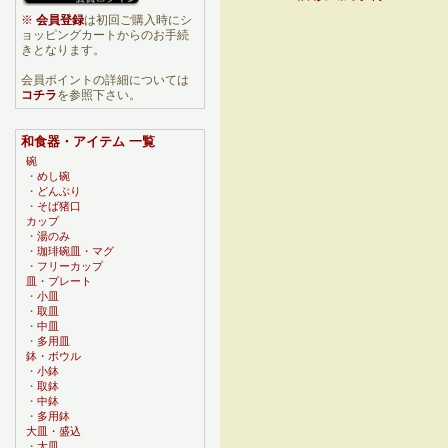
※
会員登録
は初回ご購入時にシ
ョッピングカートからのお手続
きとなります。
会員ポイントの詳細については
コチラ
を参照下さい。
和食器・アイテム 一覧
碗
・
めし碗
・
どんぶり
・
そば猪口
カップ
・
湯のみ
・
珈琲碗皿・マグ
・
フリーカップ
皿・プレート
・
小皿
・
取皿
・
中皿
・
多用皿
鉢・ボウル
・
小鉢
・
取鉢
・
中鉢
・
多用鉢
大皿・盛込
・
大皿