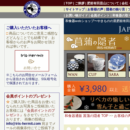
|
TOP
|
ご挨拶
|
肥前有田皿山について
|
会社
|
サイトマップ
|
お客様の声
|
隠者の独り言
|
|
お買い物ガイド
|
会員ポイント
|
和食器の取
和食器webショップ〜やきものの里肥前有
ご購入いただいたお客様へ
□
商品についてのご意見ご感想な
どどんなことでも結構です、お
客様からのお声をお聞かせ頂け
れば幸いです。
※こちらのお問合せメールフォーム
から送信される情報は、SSL暗号化
で保護されております。
会員ポイントのプレゼント
☆
ご購入頂いた商品をお使いに
なられたお写真をご投稿頂いた
お客様には
『会員ポイントのプ
レゼント』
をさせていただいて
和食器通販 菖蒲の隠者 TOP
>>
お客様の
おります。 画像の投稿は
info@iris-hermit.com
宛までメ
ールの画像添付にてご投稿下さ