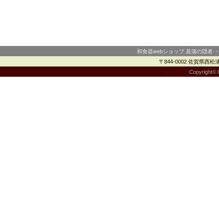
和食器webショップ 菖蒲の隠者 
〒844-0002 佐賀県西松浦郡
Copyright© I