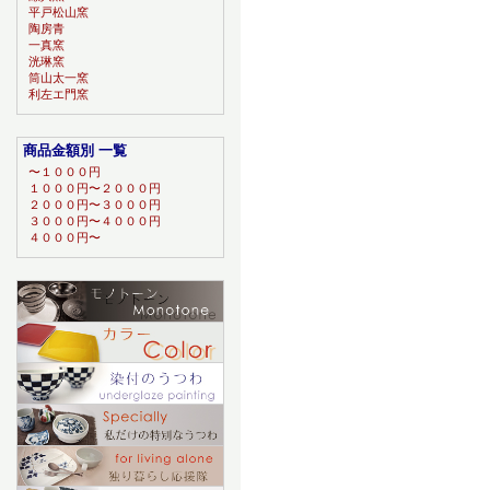
平戸松山窯
陶房青
一真窯
洸琳窯
筒山太一窯
利左エ門窯
商品金額別 一覧
〜１０００円
１０００円〜２０００円
２０００円〜３０００円
３０００円〜４０００円
４０００円〜