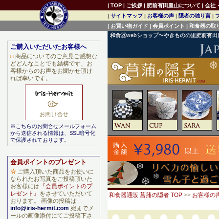
|
TOP
|
ご挨拶
|
肥前有田皿山について
|
会社
|
サイトマップ
|
お客様の声
|
隠者の独り言
|
|
お買い物ガイド
|
会員ポイント
|
和食器の取
和食器webショップ〜やきものの里肥前有
ご購入いただいたお客様へ
□
商品についてのご意見ご感想な
どどんなことでも結構です、お
客様からのお声をお聞かせ頂け
れば幸いです。
※こちらのお問合せメールフォーム
から送信される情報は、SSL暗号化
で保護されております。
会員ポイントのプレゼント
☆
ご購入頂いた商品をお使いに
なられたお写真をご投稿頂いた
お客様には
『会員ポイントのプ
レゼント』
をさせていただいて
和食器通販 菖蒲の隠者 TOP
>>
お客様の
おります。 画像の投稿は
info@iris-hermit.com
宛までメ
ールの画像添付にてご投稿下さ