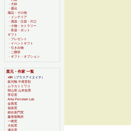
・
大鉢
・
盛込
備品・その他
・
インテリア
・
酒器・注器・片口
・
小物・カトラリー
・
茶器・ポット
ギフト
・
プレゼント
・
イベントギフト
・
引き出物
・
ご贈答
・
ギフト・オプション
窯元・作家 一覧
+IH
（プラスアイエイチ）
銀河釉 中尾哲彰
ムラカミミワコ
巒山窯 山本拓男
李荘窯
Arita Porcelain Lab
金善窯
福泉窯
錦右衛門窯
藤巻製陶所
一峰窯
大拓窯
瀬兵窯