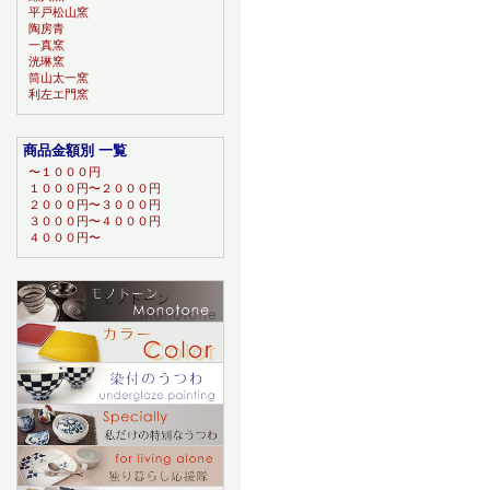
平戸松山窯
陶房青
一真窯
洸琳窯
筒山太一窯
利左エ門窯
商品金額別 一覧
〜１０００円
１０００円〜２０００円
２０００円〜３０００円
３０００円〜４０００円
４０００円〜