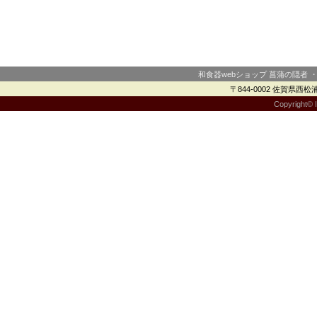
和食器webショップ 菖蒲の隠者 
〒844-0002 佐賀県西松浦郡
Copyright© I