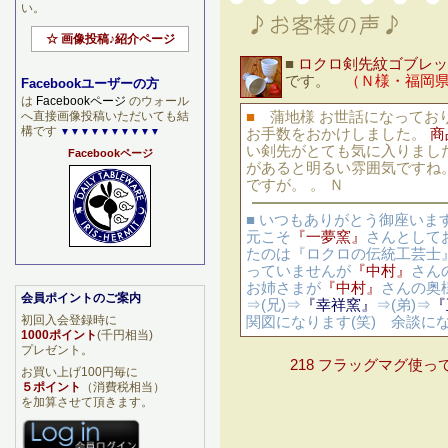
い。
☆ 画像投稿♪紹介ページ
■
ロクロ剣先紋ゴブレッ
です。
（Ｎ様・福岡
Facebookユーザーの方
は
Facebookページ
のウォール
へ直接画像投稿いただいても結
■
蒲地様 お世話になってお
構です
▼▼▼▼▼▼▼▼▼▼
お手数をおかけしました。
商
い剣先がとても気に入りまし
Facebookページ
があると明るい雰囲気ですね。
ですが。 。 Ｎ
■ いつもありがとう御座います
元こそ
『一夢窯』
さんとして
たのは『ロクロの伝統工芸士
っていませんが
『中村』
さん
お姉さまが
『中村』
さんの奥
会員ポイントのご案内
⇒(兄)⇒
『幸祥窯』
⇒(弟)⇒
『
初回入会登録時に
関図になります(笑) 余談にな
1000ポイント
(千円相当)
プレゼント。
218 フラッグマグ使っ
お買い上げ100円毎に
５ポイント
（消費税相当）
を加算させて頂きます。