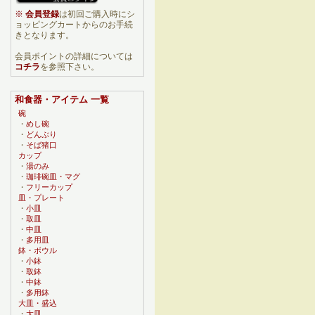
※
会員登録
は初回ご購入時にシ
ョッピングカートからのお手続
きとなります。
会員ポイントの詳細については
コチラ
を参照下さい。
和食器・アイテム 一覧
碗
・
めし碗
・
どんぶり
・
そば猪口
カップ
・
湯のみ
・
珈琲碗皿・マグ
・
フリーカップ
皿・プレート
・
小皿
・
取皿
・
中皿
・
多用皿
鉢・ボウル
・
小鉢
・
取鉢
・
中鉢
・
多用鉢
大皿・盛込
・
大皿