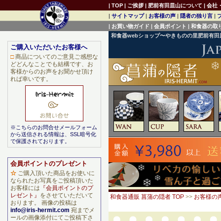
|
TOP
|
ご挨拶
|
肥前有田皿山について
|
会社
|
サイトマップ
|
お客様の声
|
隠者の独り言
|
|
お買い物ガイド
|
会員ポイント
|
和食器の取
和食器webショップ〜やきものの里肥前有
ご購入いただいたお客様へ
□
商品についてのご意見ご感想な
どどんなことでも結構です、お
客様からのお声をお聞かせ頂け
れば幸いです。
※こちらのお問合せメールフォーム
から送信される情報は、SSL暗号化
で保護されております。
会員ポイントのプレゼント
☆
ご購入頂いた商品をお使いに
なられたお写真をご投稿頂いた
お客様には
『会員ポイントのプ
レゼント』
をさせていただいて
和食器通販 菖蒲の隠者 TOP
>>
お客様の
おります。 画像の投稿は
info@iris-hermit.com
宛までメ
ールの画像添付にてご投稿下さ