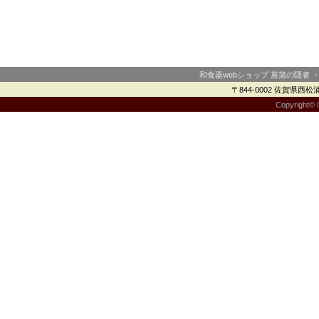
和食器webショップ 菖蒲の隠者 
〒844-0002 佐賀県西松浦郡
Copyright© I