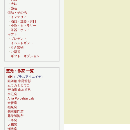
・
大鉢
・
盛込
備品・その他
・
インテリア
・
酒器・注器・片口
・
小物・カトラリー
・
茶器・ポット
ギフト
・
プレゼント
・
イベントギフト
・
引き出物
・
ご贈答
・
ギフト・オプション
窯元・作家 一覧
+IH
（プラスアイエイチ）
銀河釉 中尾哲彰
ムラカミミワコ
巒山窯 山本拓男
李荘窯
Arita Porcelain Lab
金善窯
福泉窯
錦右衛門窯
藤巻製陶所
一峰窯
大拓窯
瀬兵窯