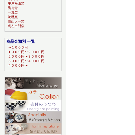
平戸松山窯
陶房青
一真窯
洸琳窯
筒山太一窯
利左エ門窯
商品金額別 一覧
〜１０００円
１０００円〜２０００円
２０００円〜３０００円
３０００円〜４０００円
４０００円〜