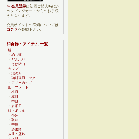
※
会員登録
は初回ご購入時にシ
ョッピングカートからのお手続
きとなります。
会員ポイントの詳細については
コチラ
を参照下さい。
和食器・アイテム 一覧
碗
・
めし碗
・
どんぶり
・
そば猪口
カップ
・
湯のみ
・
珈琲碗皿・マグ
・
フリーカップ
皿・プレート
・
小皿
・
取皿
・
中皿
・
多用皿
鉢・ボウル
・
小鉢
・
取鉢
・
中鉢
・
多用鉢
大皿・盛込
・
大皿