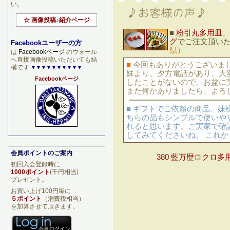
い。
☆ 画像投稿♪紹介ページ
■
粉引丸多用皿
、
グ
でご注文頂い
Facebookユーザーの方
県）
は
Facebookページ
のウォール
へ直接画像投稿いただいても結
■
今回もありがとうございま
構です
▼▼▼▼▼▼▼▼▼▼
妹より、夕方電話があり、大
Facebookページ
したことがないので、お盆に
また何かありましたら、よろ
■ ギフトでご依頼の商品、妹
ちらの品もシンプルで使いや
れると思います。ご実家で確
してみてくださいね。 これ
会員ポイントのご案内
380 藍万歴ロクロ多
初回入会登録時に
1000ポイント
(千円相当)
プレゼント。
お買い上げ100円毎に
５ポイント
（消費税相当）
を加算させて頂きます。