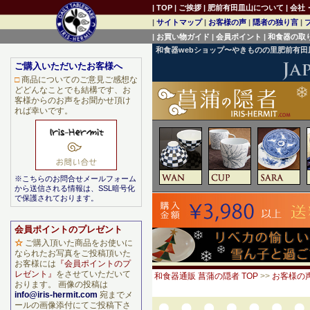
|
TOP
|
ご挨拶
|
肥前有田皿山について
|
会社
|
サイトマップ
|
お客様の声
|
隠者の独り言
|
|
お買い物ガイド
|
会員ポイント
|
和食器の取
和食器webショップ〜やきものの里肥前有
ご購入いただいたお客様へ
□
商品についてのご意見ご感想な
どどんなことでも結構です、お
客様からのお声をお聞かせ頂け
れば幸いです。
※こちらのお問合せメールフォーム
から送信される情報は、SSL暗号化
で保護されております。
会員ポイントのプレゼント
☆
ご購入頂いた商品をお使いに
なられたお写真をご投稿頂いた
お客様には
『会員ポイントのプ
レゼント』
をさせていただいて
和食器通販 菖蒲の隠者 TOP
>>
お客様の
おります。 画像の投稿は
info@iris-hermit.com
宛までメ
ールの画像添付にてご投稿下さ