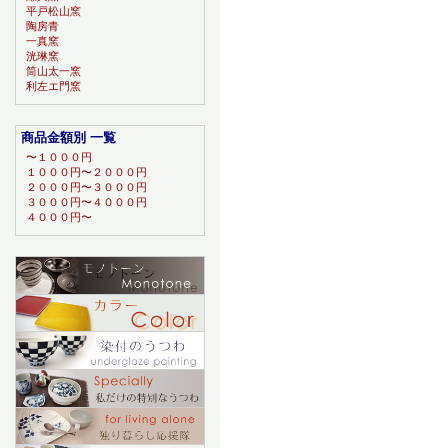
平戸松山窯
陶房青
一真窯
洸琳窯
筒山太一窯
利左エ門窯
商品金額別 一覧
〜１０００円
１０００円〜２０００円
２０００円〜３０００円
３０００円〜４０００円
４０００円〜