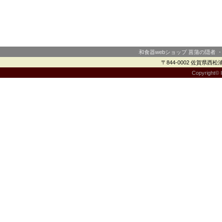
和食器webショップ 菖蒲の隠者 
〒844-0002 佐賀県西松浦郡
Copyright© I