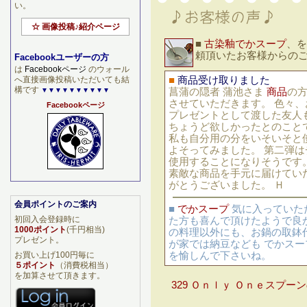
い。
☆ 画像投稿♪紹介ページ
■
古染釉でかスープ
、を
頼頂いたお客様からの
Facebookユーザーの方
は
Facebookページ
のウォール
へ直接画像投稿いただいても結
■
商品受け取りました
構です
▼▼▼▼▼▼▼▼▼▼
菖蒲の隠者 蒲池さま
商品
の
させていただきます。 色々
Facebookページ
プレゼントとして渡した友人
ちょうど欲しかったとのこと
私も自分用の分をいそいそと
よそってみました。 第二弾は
使用することになりそうです
素敵な商品を手元に届けてい
がとうございました。 Ｈ
会員ポイントのご案内
■
でかスープ
気に入っていた
初回入会登録時に
た方も喜んで頂けたようで良か
1000ポイント
(千円相当)
の料理以外にも、お鍋の取鉢
プレゼント。
が家では納豆なども でかスー
お買い上げ100円毎に
を愉しんで下さいね。
５ポイント
（消費税相当）
を加算させて頂きます。
329 Ｏｎｌｙ Ｏｎｅスプー