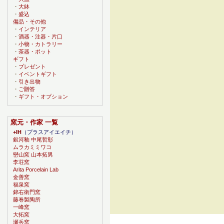
・
大鉢
・
盛込
備品・その他
・
インテリア
・
酒器・注器・片口
・
小物・カトラリー
・
茶器・ポット
ギフト
・
プレゼント
・
イベントギフト
・
引き出物
・
ご贈答
・
ギフト・オプション
窯元・作家 一覧
+IH
（プラスアイエイチ）
銀河釉 中尾哲彰
ムラカミミワコ
巒山窯 山本拓男
李荘窯
Arita Porcelain Lab
金善窯
福泉窯
錦右衛門窯
藤巻製陶所
一峰窯
大拓窯
瀬兵窯