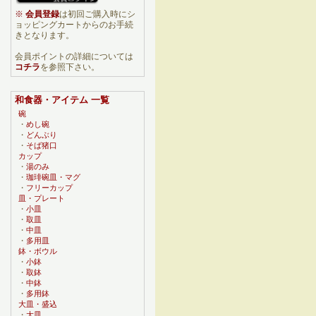
※
会員登録
は初回ご購入時にシ
ョッピングカートからのお手続
きとなります。
会員ポイントの詳細については
コチラ
を参照下さい。
和食器・アイテム 一覧
碗
・
めし碗
・
どんぶり
・
そば猪口
カップ
・
湯のみ
・
珈琲碗皿・マグ
・
フリーカップ
皿・プレート
・
小皿
・
取皿
・
中皿
・
多用皿
鉢・ボウル
・
小鉢
・
取鉢
・
中鉢
・
多用鉢
大皿・盛込
・
大皿