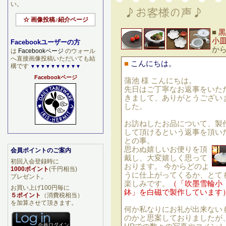
い。
☆ 画像投稿♪紹介ページ
■
黒
小
Facebookユーザーの方
か
は
Facebookページ
のウォール
へ直接画像投稿いただいても結
■
こんにちは。
構です
▼▼▼▼▼▼▼▼▼▼
Facebookページ
蒲池 様 こんにちは。
先日はご丁寧なお返事をいた
きまして、ありがとうござい
した。
お訪ねしたお品について、製
して頂けるという返事を頂い
との事。
思わぬ嬉しいお便りを頂
会員ポイントのご案内
戴し、大変嬉しく思って
初回入会登録時に
おります。 今からどのよ
1000ポイント
(千円相当)
うに仕上がってくるか、とて
プレゼント。
楽しみです。
（
「吹墨雪輪小
お買い上げ100円毎に
鉢」
を白磁で製作しています
５ポイント
（消費税相当）
を加算させて頂きます。
何か私なりにお礼が出来ない
のかと思案しておりましたが