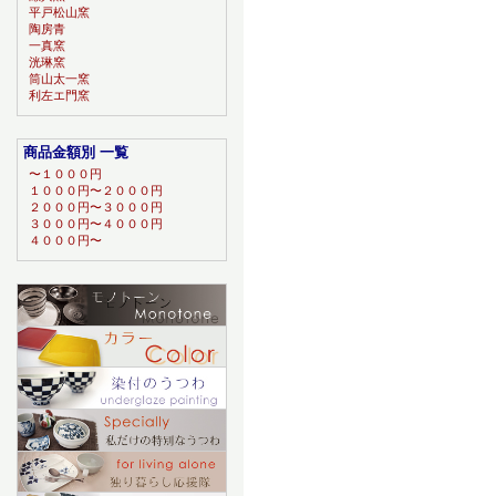
平戸松山窯
陶房青
一真窯
洸琳窯
筒山太一窯
利左エ門窯
商品金額別 一覧
〜１０００円
１０００円〜２０００円
２０００円〜３０００円
３０００円〜４０００円
４０００円〜