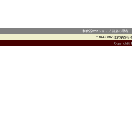
和食器webショップ 菖蒲の隠者 
〒844-0002 佐賀県西松浦郡
Copyright© I