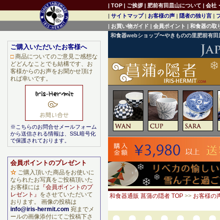
|
TOP
|
ご挨拶
|
肥前有田皿山について
|
会社
|
サイトマップ
|
お客様の声
|
隠者の独り言
|
|
お買い物ガイド
|
会員ポイント
|
和食器の取
和食器webショップ〜やきものの里肥前有
ご購入いただいたお客様へ
□
商品についてのご意見ご感想な
どどんなことでも結構です、お
客様からのお声をお聞かせ頂け
れば幸いです。
※こちらのお問合せメールフォーム
から送信される情報は、SSL暗号化
で保護されております。
会員ポイントのプレゼント
☆
ご購入頂いた商品をお使いに
なられたお写真をご投稿頂いた
お客様には
『会員ポイントのプ
レゼント』
をさせていただいて
和食器通販 菖蒲の隠者 TOP
>>
お客様の
おります。 画像の投稿は
info@iris-hermit.com
宛までメ
ールの画像添付にてご投稿下さ