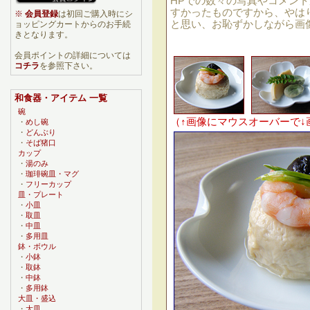
HPでの数々の写真やコメン
すかったものですから、やは
※
会員登録
は初回ご購入時にシ
と思い、お恥ずかしながら画
ョッピングカートからのお手続
きとなります。
会員ポイントの詳細については
コチラ
を参照下さい。
和食器・アイテム 一覧
碗
（↑画像にマウスオーバーで↓
・
めし碗
・
どんぶり
・
そば猪口
カップ
・
湯のみ
・
珈琲碗皿・マグ
・
フリーカップ
皿・プレート
・
小皿
・
取皿
・
中皿
・
多用皿
鉢・ボウル
・
小鉢
・
取鉢
・
中鉢
・
多用鉢
大皿・盛込
・
大皿