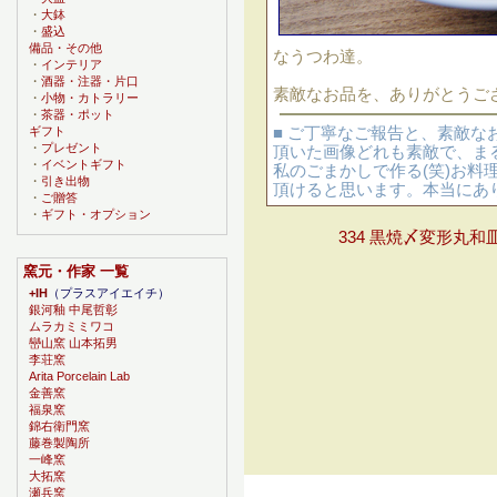
・
大鉢
・
盛込
備品・その他
なうつわ達。
・
インテリア
・
酒器・注器・片口
素敵なお品を、ありがとうござ
・
小物・カトラリー
・
茶器・ポット
■ ご丁寧なご報告と、素敵
ギフト
・
プレゼント
頂いた画像どれも素敵で、ま
・
イベントギフト
私のごまかしで作る(笑)お料
・
引き出物
頂けると思います。本当にあ
・
ご贈答
・
ギフト・オプション
334 黒焼〆変形丸和
窯元・作家 一覧
+IH
（プラスアイエイチ）
銀河釉 中尾哲彰
ムラカミミワコ
巒山窯 山本拓男
李荘窯
Arita Porcelain Lab
金善窯
福泉窯
錦右衛門窯
藤巻製陶所
一峰窯
大拓窯
瀬兵窯