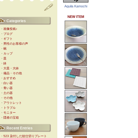
Aquila Kamochi
NEW ITEM
Categories
・
画像投稿♪
・
ブログ
・
ギフト
・
男性のお客様の声
・
碗
・
カップ
・
皿
・
鉢
・
大皿・大鉢
・
備品・その他
・
おすすめ
・
白い器
・
青い器
・
土の器
・
その他
・
アウトレット
・
トラブル
・
モニター
・
隠者の宝箱
Recent Entries
・
523 染付しだ紋仕切りプレート