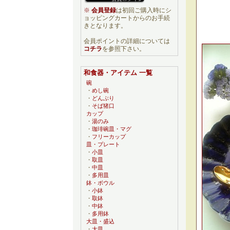
※
会員登録
は初回ご購入時にシ
ョッピングカートからのお手続
きとなります。
会員ポイントの詳細については
コチラ
を参照下さい。
和食器・アイテム 一覧
碗
・
めし碗
・
どんぶり
・
そば猪口
カップ
・
湯のみ
・
珈琲碗皿・マグ
・
フリーカップ
皿・プレート
・
小皿
・
取皿
・
中皿
・
多用皿
鉢・ボウル
・
小鉢
・
取鉢
・
中鉢
・
多用鉢
大皿・盛込
・
大皿