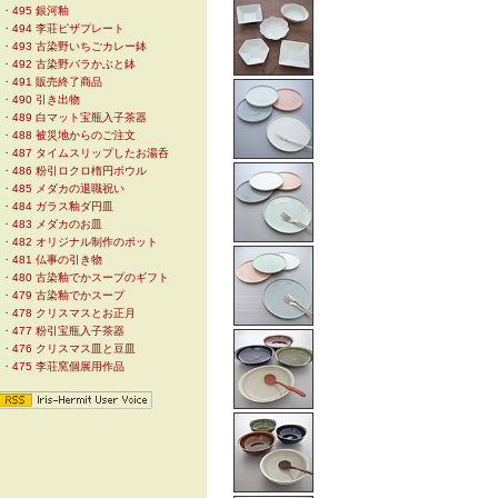
・
495 銀河釉
・
494 李荘ピザプレート
・
493 古染野いちごカレー鉢
・
492 古染野バラかぶと鉢
・
491 販売終了商品
・
490 引き出物
・
489 白マット宝瓶入子茶器
・
488 被災地からのご注文
・
487 タイムスリップしたお湯呑
・
486 粉引ロクロ楕円ボウル
・
485 メダカの退職祝い
・
484 ガラス釉ダ円皿
・
483 メダカのお皿
・
482 オリジナル制作のポット
・
481 仏事の引き物
・
480 古染釉でかスープのギフト
・
479 古染釉でかスープ
・
478 クリスマスとお正月
・
477 粉引宝瓶入子茶器
・
476 クリスマス皿と豆皿
・
475 李荘窯個展用作品