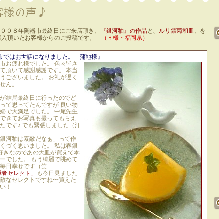
 ２００８年陶器市最終日にご来店頂き、
『銀河釉』の作品
と、
ルリ錆菊和皿
、を
購入頂いたお客様からのご投稿です。
（Ｈ様・福岡県）
市ではお世話になりました。 蒲地様』
市お疲れ様でした。 色々皆さ
て頂いて感謝感謝です。 本当
うございました。 お礼が遅く
せん。
が結局最終日に行ったのでど
って思ってたんですが 良い物
婦で大満足でした。 中尾先生
できてお写真も撮ってもらえ
たです♪ でも緊張しました（汗
銀河釉は素敵だなぁ」って作
くづく思いました。 私は春銀
好きなのであの大皿が買えて本
ーでした。 もう綺麗で眺めて
毎日幸せです（笑
隠者セレクト」
も今日見ました
敵なセレクトですね〜買えた
い！