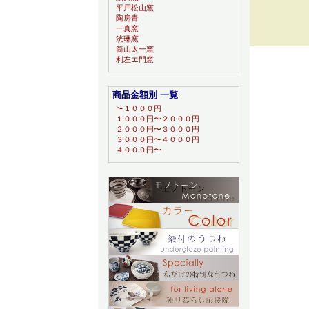
平戸松山窯
陶房青
一真窯
洸琳窯
筒山太一窯
利左エ門窯
商品金額別 一覧
〜１０００円
１０００円〜２０００円
２０００円〜３０００円
３０００円〜４０００円
４０００円〜