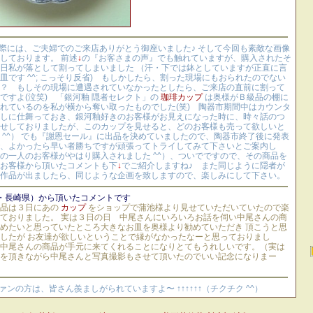
の際には、ご夫婦でのご来店ありがとう御座いました♪ そして今回も素敵な画像
しております。 前述
↓
の『お客さまの声』でも触れていますが、購入されたそ
日私が落として割ってしまいました （汗・下では鉢としていますが正直に言
皿です ^^; こっそり反省) もしかしたら、割った現場にもおられたのでない
？ もしその現場に遭遇されていなかったとしたら、ご来店の直前に割って
ですよ(泣笑) 「銀河釉 隠者セレクト」の
珈琲カップ
は奥様がＢ級品の棚に
れているのを私が横から奪い取ったものでした(笑) 陶器市期間中はカウンタ
しに仕舞っておき、銀河釉好きのお客様がお見えになった時に、時々話のつ
せしておりましたが、このカップを見せると、どのお客様も売って欲しいと
 ^^） でも『謝恩セール』に出品を決めていましたので、陶器市終了後に発表
、よかったら早い者勝ちですが頑張ってトライしてみて下さいとご案内し
の一人のお客様がやはり購入されました ^^）、ついでですので、その商品を
お客様から頂いたコメントも下
↓
でご紹介しますね♪ また同じように隠者が
作品が出ましたら、同じような企画を致しますので、楽しみにして下さい。
・長崎県）から頂いたコメントです
商品は３日にあの
カップ
をショップで蒲池様より見せていただいていたので楽
ておりました。 実は３日の日 中尾さんにいろいろお話を伺い中尾さんの商
めたいと思っていたところ大きなお皿を奥様より勧めていただき 頂こうと思
したが お友達が欲しいということで縁がなかったなーと思っておりまし
中尾さんの商品が手元に来てくれることになりとてもうれしいです。（実は
を頂きながら中尾さんと写真撮影もさせて頂いたのでいい記念になりまー
ファンの方は、皆さん羨ましがられていますよ〜 ↑↑↑↑↑↑（チクチク ^^）