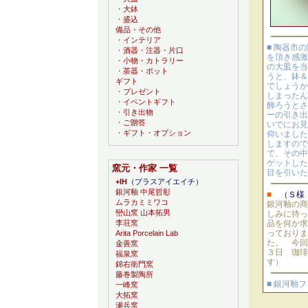
・
大鉢
・
盛込
備品・その他
・
インテリア
■ 陶器市
・
酒器・注器・片口
を頂き感激
・
小物・カトラリー
の大皿を当
・
茶器・ポット
うと、鉢＆
ギフト
でしょうか
・
プレゼント
しまったん
・
イベントギフト
飾ろうとさ
・
引き出物
ーの引き出
・
ご贈答
いでにお見
・
ギフト・オプション
仰いました
しますので
て、その中
ゲットした
窯元・作家 一覧
目を引いた
+IH
（プラスアイエイチ）
銀河釉 中尾哲彰
■
（Ｓ様
ムラカミミワコ
銀河釉の
巒山窯 山本拓男
しみに待っ
品を何か求
李荘窯
っておりま
Arita Porcelain Lab
た。 今回
金善窯
３日 珈琲
福泉窯
す）
錦右衛門窯
藤巻製陶所
■ 銀河釉
一峰窯
大拓窯
瀬兵窯