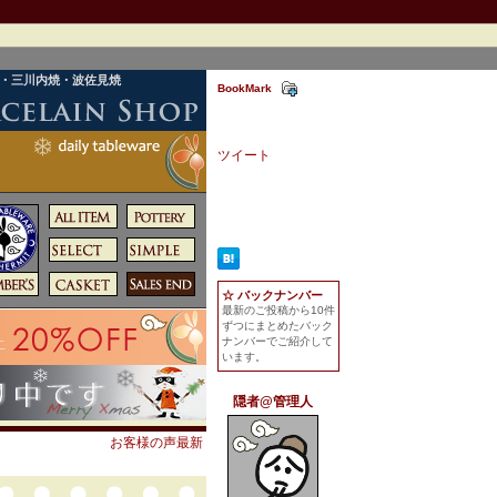
焼・三川内焼・波佐見焼
BookMark
ツイート
☆ バックナンバー
最新のご投稿から10件
ずつにまとめたバック
ナンバーでご紹介して
います。
隠者@管理人
お客様の声最新