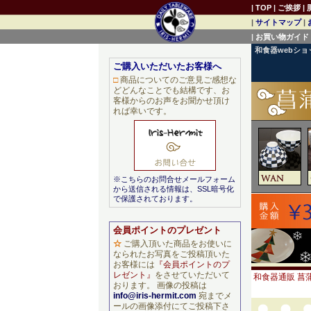
|
TOP
|
ご挨拶
|
|
サイトマップ
|
|
お買い物ガイド
和食器webシ
ご購入いただいたお客様へ
□
商品についてのご意見ご感想な
どどんなことでも結構です、お
客様からのお声をお聞かせ頂け
れば幸いです。
※こちらのお問合せメールフォーム
から送信される情報は、SSL暗号化
で保護されております。
会員ポイントのプレゼント
☆
ご購入頂いた商品をお使いに
なられたお写真をご投稿頂いた
お客様には
『会員ポイントのプ
レゼント』
をさせていただいて
和食器通販 菖蒲
おります。 画像の投稿は
info@iris-hermit.com
宛までメ
ールの画像添付にてご投稿下さ