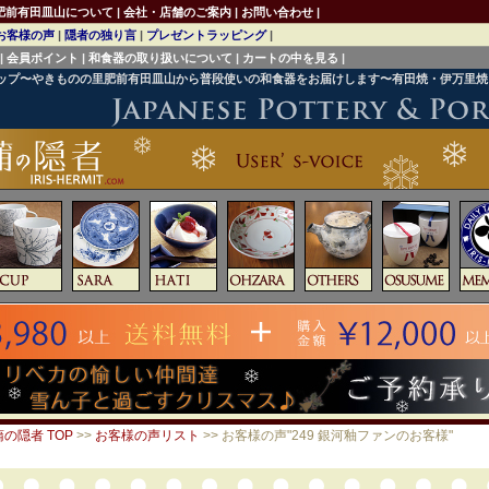
肥前有田皿山について
|
会社・店舗のご案内
|
お問い合わせ
|
お客様の声
|
隠者の独り言
|
プレゼントラッピング
|
|
会員ポイント
|
和食器の取り扱いについて
|
カートの中を見る
|
ョップ〜やきものの里肥前有田皿山から普段使いの和食器をお届けします〜有田焼・伊万里
の隠者 TOP
>>
お客様の声リスト
>> お客様の声"249 銀河釉ファンのお客様"