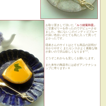
お取り置きして頂いた
「ルリ錆菊和皿」
に甘夏ゼリーを作ったのでデビューさせ
ました。 他にないこのインディゴブルー
の深い色合いがとても気に入って買って
よかったです。
隠者さんのサイトはとても商品の説明が
分かりやすく またセンスがよく素敵な物
が多いので沢山欲しくなります^^;
どうぞこれからも宜しくお願いします。
また来年の陶器市には必ずアンテナショ
ップに寄ります♪ Ｈ