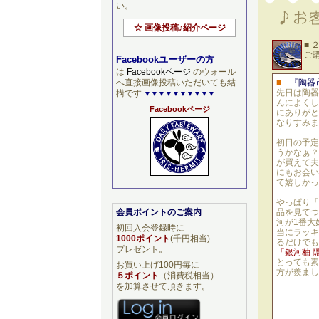
い。
☆ 画像投稿♪紹介ページ
■
ご
Facebookユーザーの方
は
Facebookページ
のウォール
へ直接画像投稿いただいても結
■
『陶器
先日は陶器
構です
▼▼▼▼▼▼▼▼▼▼
んによくし
Facebookページ
にありがと
なりすみま
初日の予定
うかなぁ？
が買えて夫
にもお会い
て嬉しかっ
やっぱり「
会員ポイントのご案内
品を見てつ
河が1番大
初回入会登録時に
当にラッキ
1000ポイント
(千円相当)
るだけでも
プレゼント。
「銀河釉 
とっても素
お買い上げ100円毎に
方が羨まし
５ポイント
（消費税相当）
を加算させて頂きます。