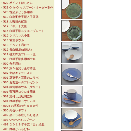
・
522 ポイントほしさに
・
521 Only One スプーン オーダー制作
・
520 古染ぶどう多用鉢
・
519 白刷毛巻宝瓶入子茶器
・
518 大晦日の配達
・
517 『午』干支皿
・
516 白磁手彫スクエアプレート
・
515 クリスマス小皿
・
514 釉彩ボウル
・
513 イベント店にて
・
512 青白磁反仙茶(大)
・
511 桃太郎角プレート皿
・
510 白磁手彫多用ボウル
・
509 角多用鉢
・
508 渕５色変り金彩洋皿
・
507 犬猫キャラＣ＆Ｓ
・
506 豆菓子と豆皿のコラボ
・
505 お友達へのプレゼント
・
504 銀河釉ボウル（マリモ）
・
503 藍万歴ロクロ多用鉢
・
502 染付しだ紋切立鉢
・
501 白磁手彫８寸リム皿
・
500e お客様の声 ５００件
・
500 内祝いギフト
・
499 黒イラボ絞り出し急須
・
498 Only One スプーン
・
497 ２０１３年干支『巳』絵皿
・
496 白磁かわらけ杯