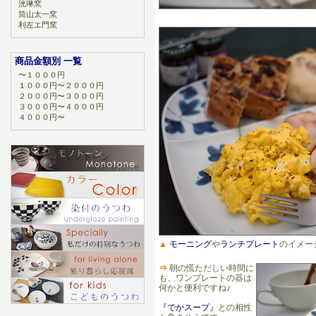
洸琳窯
筒山太一窯
利左エ門窯
商品金額別 一覧
〜１０００円
１０００円〜２０００円
２０００円〜３０００円
３０００円〜４０００円
４０００円〜
▲
モーニング
や
ランチプレート
のイメー
⇒
朝の慌ただしい時間に
も、ワンプレートの器は
何かと便利ですね♪
『でかスープ』
との相性