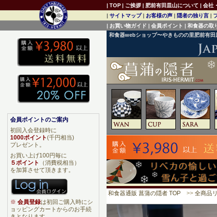
|
TOP
|
ご挨拶
|
肥前有田皿山について
|
会社
|
サイトマップ
|
お客様の声
|
隠者の独り言
|
|
お買い物ガイド
|
会員ポイント
|
和食器の取
和食器webショップ〜やきものの里肥前有
会員ポイントのご案内
初回入会登録時に
1000ポイント
(千円相当)
プレゼント。
お買い上げ100円毎に
５ポイント
（消費税相当）
を加算させて頂きます。
和食器通販 菖蒲の隠者 TOP
>>
全商品
※
会員登録
は初回ご購入時にシ
ョッピングカートからのお手続
きとなります。