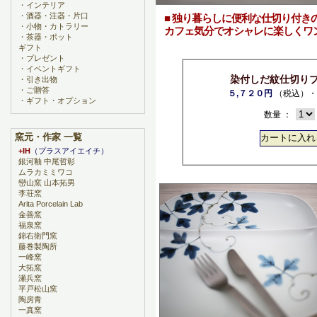
・
インテリア
・
酒器・注器・片口
■ 独り暮らしに便利な仕切り付き
・
小物・カトラリー
カフェ気分でオシャレに楽しくワ
・
茶器・ポット
ギフト
・
プレゼント
・
イベントギフト
染付しだ紋仕切り
・
引き出物
・
ご贈答
５,７２０円
（税込）・
・
ギフト・オプション
数量 ：
窯元・作家 一覧
+IH
（プラスアイエイチ）
銀河釉 中尾哲彰
ムラカミミワコ
巒山窯 山本拓男
李荘窯
Arita Porcelain Lab
金善窯
福泉窯
錦右衛門窯
藤巻製陶所
一峰窯
大拓窯
瀬兵窯
平戸松山窯
陶房青
一真窯