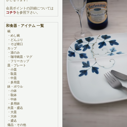
会員ポイントの詳細については
コチラ
を参照下さい。
和食器・アイテム 一覧
碗
・
めし碗
・
どんぶり
・
そば猪口
カップ
・
湯のみ
・
珈琲碗皿・マグ
・
フリーカップ
皿・プレート
・
小皿
・
取皿
・
中皿
・
多用皿
鉢・ボウル
・
小鉢
・
取鉢
・
中鉢
・
多用鉢
大皿・盛込
・
大皿
・
大鉢
・
盛込
備品・その他