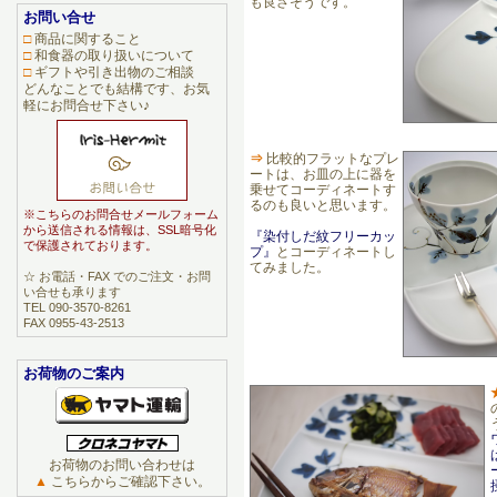
も良さそうです。
お問い合せ
□
商品に関すること
□
和食器の取り扱いについて
□
ギフトや引き出物のご相談
どんなことでも結構です、お気
軽にお問合せ下さい♪
⇒
比較的フラットなプレ
ートは、お皿の上に器を
乗せてコーディネートす
るのも良いと思います。
※こちらのお問合せメールフォーム
から送信される情報は、SSL暗号化
『染付しだ紋フリーカッ
で保護されております。
プ』
とコーディネートし
てみました。
☆ お電話・FAX でのご注文・お問
い合せも承ります
TEL 090-3570-8261
FAX 0955-43-2513
お荷物のご案内
お荷物のお問い合わせは
▲
こちらからご確認下さい。