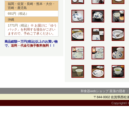
福岡・佐賀・長崎・熊本・大分・
宮崎・鹿児島
691円（税込）
沖縄
1771円（税込）
※ お届けに「ゆう
パック」を利用する場合がござい
ますので、予めご了承ください。
商品総額一万円(税込)以上のお買い物
で、
送料・代金引換手数料無料
！！
和食器webショップ 菖蒲の隠者 
〒844-0002 佐賀県西松浦郡
Copyright© I