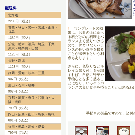
配送料
北海道
2203円（税込）
青森・秋田・岩手・宮城・山形・
↑→
ワンプレートの効
福島
果は、お皿の上に食べ
る料だけのお料理をバ
1339円（税込）
ランスよく盛りつける
茨城・栃木・群馬・埼玉・千葉・
ので、片寄りなくバラ
東京・神奈川・山梨
ンスの良い食事を摂る
ことが出来るという利
1123円（税込）
点もあります。
長野・新潟
さらに、色取りなどキ
1123円（税込）
レイな盛り付けを意識
静岡・愛知・岐阜・三重
すれば、自然に野菜や
果物などを多く盛るこ
907円（税込）
とになり、いっそうバ
富山・石川・福井
ランスの良い食事を摂ることが出来るわ
907円（税込）
京都・滋賀・奈良・和歌山・大
阪・兵庫
799円（税込）
手描きの製品ですので、染付
岡山・広島・山口・鳥取・島根
691円（税込）
香川・徳島・高知・愛媛
799円（税込）