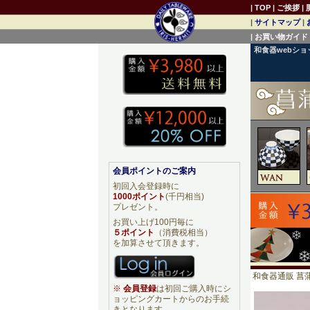
|
TOP
|
ご挨拶
|
|
サイトマップ
|
|
お買い物ガイド
和食器webシ
会員ポイントのご案内
初回入会登録時に
1000ポイント
(千円相当)
プレゼント。
お買い上げ100円毎に
５ポイント
（消費税相当）
を加算させて頂きます。
和食器通販 菖蒲
※
会員登録
は初回ご購入時にシ
ョッピングカートからのお手続
きとなります。