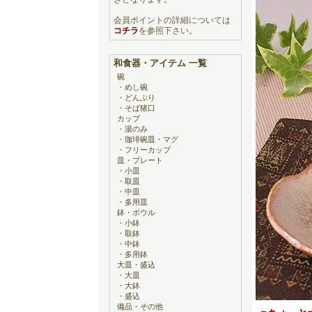
会員ポイントの詳細については
コチラ
を参照下さい。
和食器・アイテム 一覧
碗
・
めし碗
・
どんぶり
・
そば猪口
カップ
・
湯のみ
・
珈琲碗皿・マグ
・
フリーカップ
皿・プレート
・
小皿
・
取皿
・
中皿
・
多用皿
鉢・ボウル
・
小鉢
・
取鉢
・
中鉢
・
多用鉢
大皿・盛込
・
大皿
・
大鉢
・
盛込
備品・その他