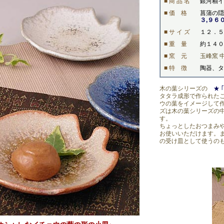
■ 商 品 名
銀河釉イ
■ 価 格
菖蒲の隠
３,９６
■ サ イ ズ
１２．５
■ 重 量
約１４０
■ 窯 元
玉峰窯 
■ 特 徴
陶器、
木の葉シリーズの
★ 
タタラ成形で作られた
ウの葉をイメージして
ズは木の葉シリーズの
す。
ちょっとしたおつまみ
お使いいただけます。
の受け皿として使うの