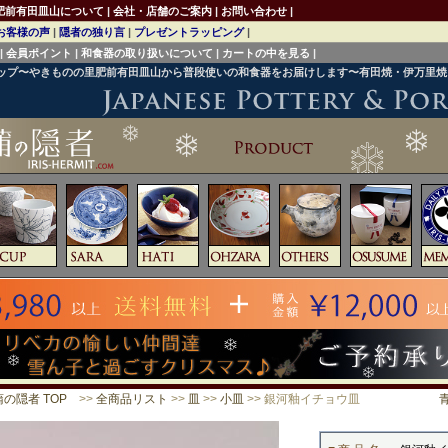
肥前有田皿山について
|
会社・店舗のご案内
|
お問い合わせ
|
お客様の声
|
隠者の独り言
|
プレゼントラッピング
|
|
会員ポイント
|
和食器の取り扱いについて
|
カートの中を見る
|
ョップ〜やきものの里肥前有田皿山から普段使いの和食器をお届けします〜有田焼・伊万里
の隠者 TOP
>>
全商品リスト
>>
皿
>>
小皿
>> 銀河釉イチョウ皿