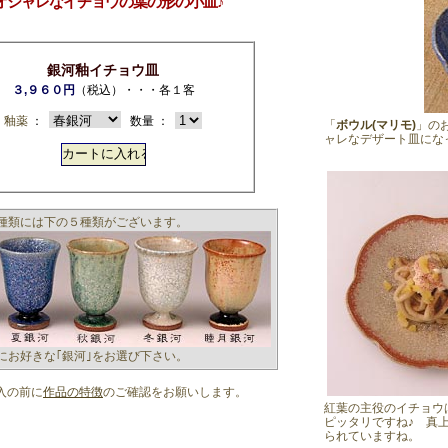
とオシャレなイチョウの葉の形の小皿♪
銀河釉イチョウ皿
３,９６０円
（税込）・・・各１客
釉薬
：
数量 ：
「
ボウル(マリモ)
」
の
ャレなデザート皿にな
の種類には下の５種類がございます。
にお好きな｢銀河｣をお選び下さい。
入の前に
作品の特徴
のご確認をお願いします。
紅葉の主役のイチョウ
ピッタリですね♪ 真
られていますね。