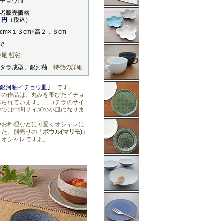
チョウ皿
者販売価格
０円
（税込）
cm×１３cm×高２．６cm
ｇ
中尾 哲彰
タタラ成型、銀河釉
特徴の詳細
｢銀河釉イチョウ皿｣
です。
この作品は、丸みを帯びたイチョ
作られています。 コチラのサイ
中では中間サイズの小皿になりま
やお料理などに可愛くオシャレに
また、別売りの
「
ボウル(マリモ)
」
もオシャレですよ。