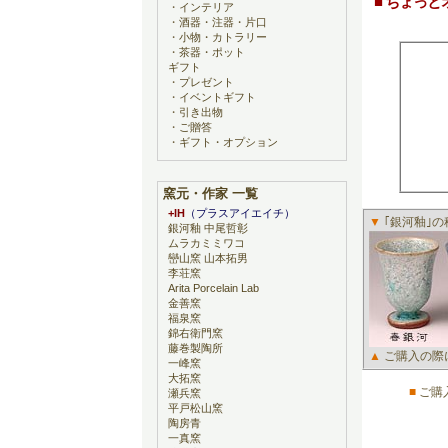
■ ちょっ
・
インテリア
・
酒器・注器・片口
・
小物・カトラリー
・
茶器・ポット
ギフト
・
プレゼント
・
イベントギフト
・
引き出物
・
ご贈答
・
ギフト・オプション
窯元・作家 一覧
+IH
（プラスアイエイチ）
▼
｢銀河釉｣
銀河釉 中尾哲彰
ムラカミミワコ
巒山窯 山本拓男
李荘窯
Arita Porcelain Lab
金善窯
福泉窯
錦右衛門窯
藤巻製陶所
▲
ご購入の際
一峰窯
大拓窯
■
ご購
瀬兵窯
平戸松山窯
陶房青
一真窯