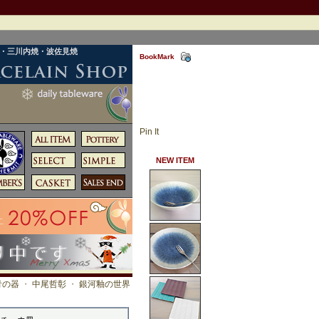
焼・三川内焼・波佐見焼
BookMark
Pin It
NEW ITEM
青の器
・
中尾哲彰
・
銀河釉の世界