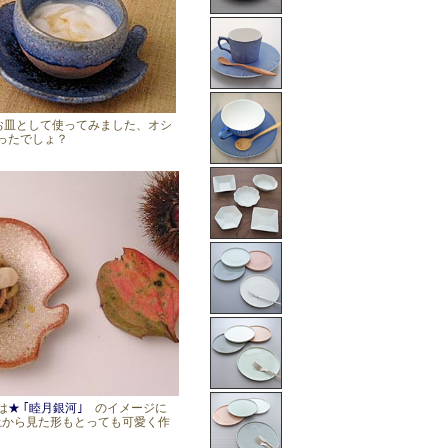
お皿として使ってみました、オシ
ったでしょ？
は
★ ｢睦月銀河｣
のイメージに
上から見た形もとっても可愛く作