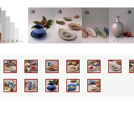
<<
T
O
P
へ