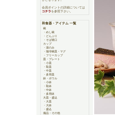
会員ポイントの詳細については
コチラ
を参照下さい。
和食器・アイテム 一覧
碗
・
めし碗
・
どんぶり
・
そば猪口
カップ
・
湯のみ
・
珈琲碗皿・マグ
・
フリーカップ
皿・プレート
・
小皿
・
取皿
・
中皿
・
多用皿
鉢・ボウル
・
小鉢
・
取鉢
・
中鉢
・
多用鉢
大皿・盛込
・
大皿
・
大鉢
・
盛込
備品・その他