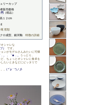
ェリーカップ
者販売価格
０円
（税込）
×高１２cm
ｇ
中尾 哲彰
ロクロ成型、銀河釉
特徴の詳細
でオシャレな
プ｣
です。
ションがモデルさんみたいに可憐
☆゜．。．゜★．。
うっとり..
など、ちょっとオシャレに食卓を
いしたいときなどにピッタリで
。。。
( *´ρ｀*)ノ彡