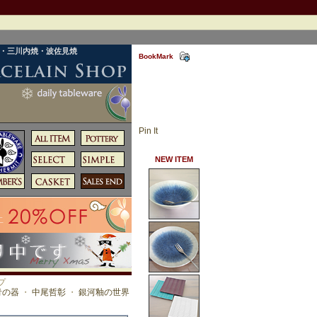
焼・三川内焼・波佐見焼
BookMark
Pin It
NEW ITEM
プ
青の器
・
中尾哲彰
・
銀河釉の世界