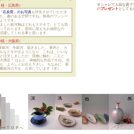
オシャレで上品な器で
Ｎ様・広島県）
の
プレゼント
としても
「石炭窯」のお写真
も拝見させていただき
た。趣のある空間ですね。映画のワンシー
ようです。
ました銀河釉はどれもステキで、とても気
っております。普段に使えるお値段なの
活躍してくれる事と思います。
Ｍ様・大阪府）
夏銀河、冬銀河、届きました。 家内と、カ
ルなどをやるようになり、これは、いいな
と注文しましたが、現物に触れ、二人と
大満足！ ほんと、神秘的な作品ですね。 先
も、よろしくお伝え下さい。 ちなみに、家
夏銀河の方を、占領しています（笑）。
<<
T
O
P
へ