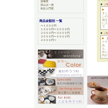
洸琳窯
■
（
筒山太一窯
利左エ門窯
■
まし
ンの
届き
商品金額別 一覧
に入
〜１０００円
で、
１０００円〜２０００円
２０００円〜３０００円
■
（
３０００円〜４０００円
■
４０００円〜
クテ
あ、
も、
生に
内が