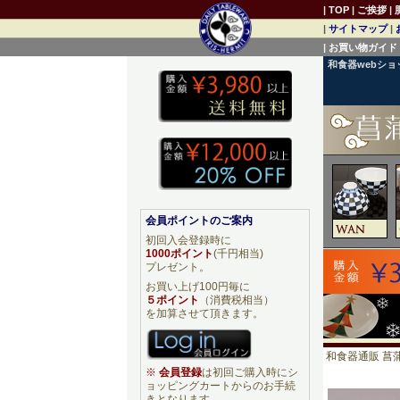
|
TOP
|
ご挨拶
|
|
サイトマップ
|
|
お買い物ガイド
和食器webシ
会員ポイントのご案内
初回入会登録時に
1000ポイント
(千円相当)
プレゼント。
お買い上げ100円毎に
５ポイント
（消費税相当）
を加算させて頂きます。
和食器通販 菖蒲
※
会員登録
は初回ご購入時にシ
ョッピングカートからのお手続
きとなります。