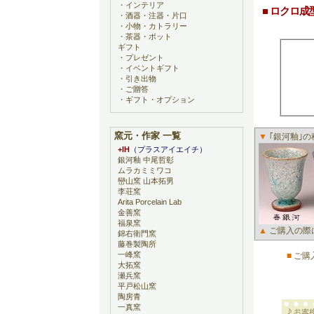
・
インテリア
■ ロクロ
・
酒器・注器・片口
・
小物・カトラリー
・
茶器・ポット
ギフト
・
プレゼント
・
イベントギフト
・
引き出物
・
ご贈答
・
ギフト・オプション
窯元・作家 一覧
▼
｢銀河釉｣
+IH
（プラスアイエイチ）
銀河釉 中尾哲彰
ムラカミミワコ
巒山窯 山本拓男
李荘窯
Arita Porcelain Lab
金善窯
福泉窯
▲
ご購入の際
錦右衛門窯
藤巻製陶所
一峰窯
■
ご購
大拓窯
瀬兵窯
平戸松山窯
陶房青
一真窯