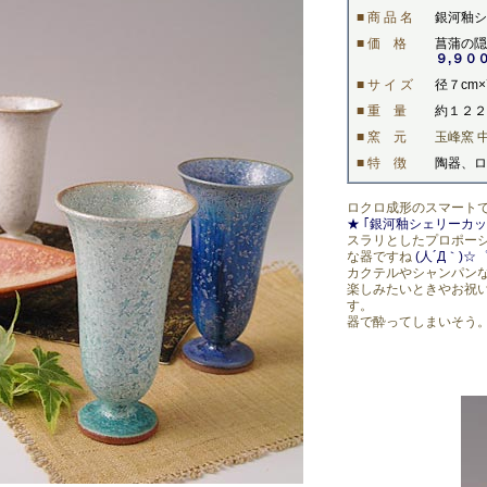
■ 商 品 名
銀河釉シ
■ 価 格
菖蒲の隠
９,９０
■ サ イ ズ
径７cm
■ 重 量
約１２２
■ 窯 元
玉峰窯 
■ 特 徴
陶器、
ロクロ成形のスマート
★ ｢銀河釉シェリーカッ
スラリとしたプロポー
な器ですね
(人´Д｀)
カクテルやシャンパン
楽しみたいときやお祝
す。
器で酔ってしまいそう