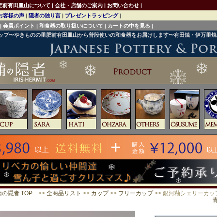
肥前有田皿山について
|
会社・店舗のご案内
|
お問い合わせ
|
お客様の声
|
隠者の独り言
|
プレゼントラッピング
|
|
会員ポイント
|
和食器の取り扱いについて
|
カートの中を見る
|
ョップ〜やきものの里肥前有田皿山から普段使いの和食器をお届けします〜有田焼・伊万里
の隠者 TOP
>>
全商品リスト
>>
カップ
>>
フリーカップ
>> 銀河釉シェリーカッ