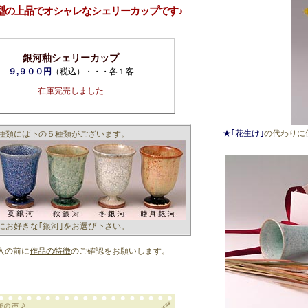
成型の上品でオシャレなシェリーカップです♪
銀河釉シェリーカップ
９,９００円
（税込）・・・各１客
在庫完売しました
★｢花生け｣
の代わりに
の種類には下の５種類がございます。
にお好きな｢銀河｣をお選び下さい。
入の前に
作品の特徴
のご確認をお願いします。