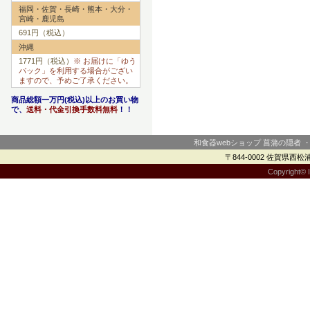
福岡・佐賀・長崎・熊本・大分・
宮崎・鹿児島
691円（税込）
沖縄
1771円（税込）
※ お届けに「ゆう
パック」を利用する場合がござい
ますので、予めご了承ください。
商品総額一万円(税込)以上のお買い物
で、
送料・代金引換手数料無料
！！
和食器webショップ 菖蒲の隠者 
〒844-0002 佐賀県西松浦郡
Copyright© I