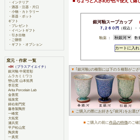
■ ちょっと大きめが色々使えて嬉
・
インテリア
・
酒器・注器・片口
・
小物・カトラリー
・
茶器・ポット
ギフト
銀河釉スープカップ
・
プレゼント
７,２６０円
（税込）・
・
イベントギフト
・
引き出物
釉薬
：
数量
・
ご贈答
・
ギフト・オプション
窯元・作家 一覧
+IH
（プラスアイエイチ）
▼
｢銀河釉｣の種類には下の５種類がござ
銀河釉 中尾哲彰
ムラカミミワコ
巒山窯 山本拓男
李荘窯
Arita Porcelain Lab
金善窯
福泉窯
錦右衛門窯
藤巻製陶所
▲
ご購入の際にお好きな｢銀河｣をお選び
一峰窯
大拓窯
■
ご購入の前に
作品の特徴
のご確
瀬兵窯
平戸松山窯
陶房青
一真窯