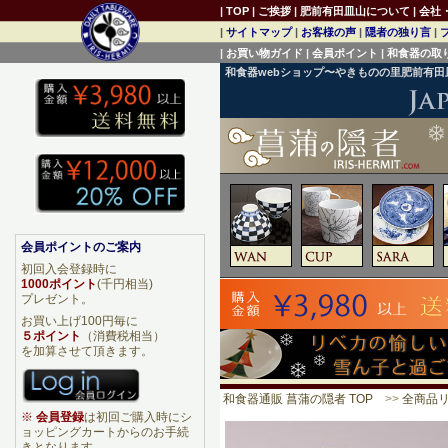
|
TOP
|
ご挨拶
|
肥前有田皿山について
|
会社
|
サイトマップ
|
お客様の声
|
隠者の独り言
|
|
お買い物ガイド
|
会員ポイント
|
和食器の取
和食器webショップ〜やきものの里肥前有
会員ポイントのご案内
初回入会登録時に
1000ポイント
(千円相当)
プレゼント。
お買い上げ100円毎に
５ポイント
（消費税相当）
を加算させて頂きます。
和食器通販 菖蒲の隠者 TOP
>>
全商品
※
会員登録
は初回ご購入時にシ
ョッピングカートからのお手続
きとなります。