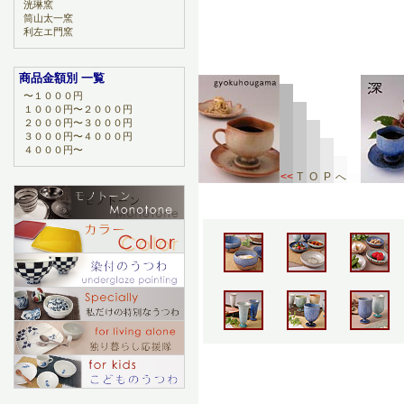
洸琳窯
筒山太一窯
利左エ門窯
商品金額別 一覧
〜１０００円
１０００円〜２０００円
２０００円〜３０００円
３０００円〜４０００円
４０００円〜
<<
T
O
P
へ