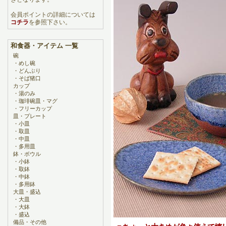
会員ポイントの詳細については
コチラ
を参照下さい。
和食器・アイテム 一覧
碗
・
めし碗
・
どんぶり
・
そば猪口
カップ
・
湯のみ
・
珈琲碗皿・マグ
・
フリーカップ
皿・プレート
・
小皿
・
取皿
・
中皿
・
多用皿
鉢・ボウル
・
小鉢
・
取鉢
・
中鉢
・
多用鉢
大皿・盛込
・
大皿
・
大鉢
・
盛込
備品・その他