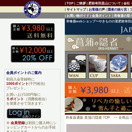
|
TOP
|
ご挨拶
|
肥前有田皿山について
|
会社
|
サイトマップ
|
お客様の声
|
隠者の独り言
|
|
お買い物ガイド
|
会員ポイント
|
和食器の取
和食器webショップ〜やきものの里肥前有
会員ポイントのご案内
初回入会登録時に
1000ポイント
(千円相当)
プレゼント。
お買い上げ100円毎に
５ポイント
（消費税相当）
を加算させて頂きます。
和食器通販 菖蒲の隠者 TOP
>>
全商品
※
会員登録
は初回ご購入時にシ
ョッピングカートからのお手続
きとなります。