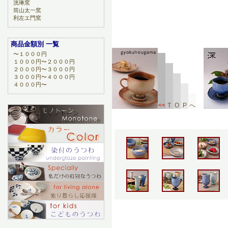
洸琳窯
筒山太一窯
利左エ門窯
商品金額別 一覧
〜１０００円
１０００円〜２０００円
２０００円〜３０００円
３０００円〜４０００円
４０００円〜
<<
T
O
P
へ