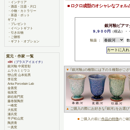
・
インテリア
■ ロクロ成型のオシャレなフォル
・
酒器・注器・片口
・
小物・カトラリー
・
茶器・ポット
ギフト
・
プレゼント
銀河釉ビアマ
・
イベントギフト
９,９００円
（税込）・
・
引き出物
・
ご贈答
釉薬
：
数
・
ギフト・オプション
窯元・作家 一覧
+IH
（プラスアイエイチ）
銀河釉 中尾哲彰
▼
｢銀河釉｣の種類には下の５種類がござ
ムラカミミワコ
巒山窯 山本拓男
李荘窯
Arita Porcelain Lab
金善窯
福泉窯
錦右衛門窯
藤巻製陶所
一峰窯
▲
ご購入の際にお好きな｢銀河｣をお選び
大拓窯
瀬兵窯
平戸松山窯
■
ご購入の前に
作品の特徴
のご確
陶房青
一真窯