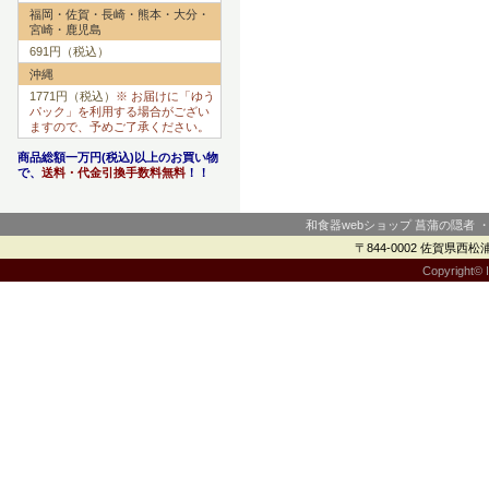
福岡・佐賀・長崎・熊本・大分・
宮崎・鹿児島
691円（税込）
沖縄
1771円（税込）
※ お届けに「ゆう
パック」を利用する場合がござい
ますので、予めご了承ください。
商品総額一万円(税込)以上のお買い物
で、
送料・代金引換手数料無料
！！
和食器webショップ 菖蒲の隠者 
〒844-0002 佐賀県西松浦郡
Copyright© I