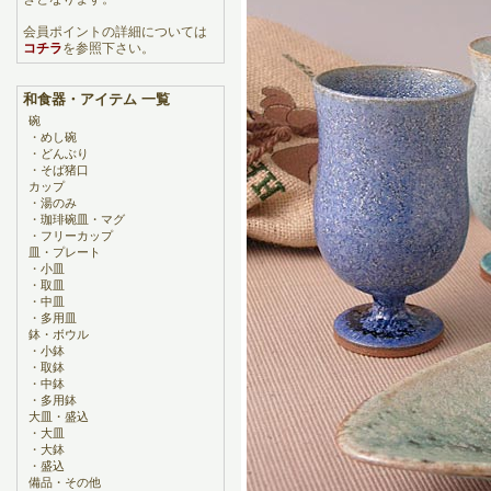
会員ポイントの詳細については
コチラ
を参照下さい。
和食器・アイテム 一覧
碗
・
めし碗
・
どんぶり
・
そば猪口
カップ
・
湯のみ
・
珈琲碗皿・マグ
・
フリーカップ
皿・プレート
・
小皿
・
取皿
・
中皿
・
多用皿
鉢・ボウル
・
小鉢
・
取鉢
・
中鉢
・
多用鉢
大皿・盛込
・
大皿
・
大鉢
・
盛込
備品・その他