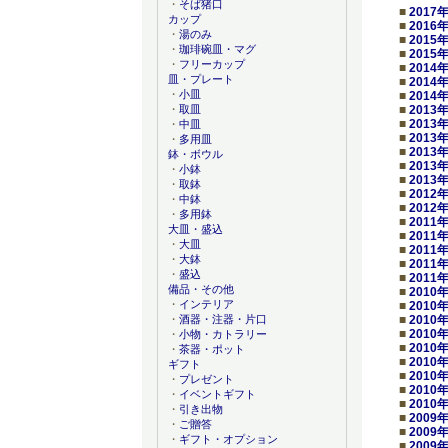
・
そば猪口
■
2017
カップ
■
2016
・
湯のみ
■
2015
・
珈琲碗皿・マグ
■
2015
・
フリーカップ
■
2014
皿・プレート
■
2014
・
小皿
■
2014
■
2013
・
取皿
■
2013
・
中皿
■
2013
・
多用皿
■
2013
鉢・ボウル
■
2013
・
小鉢
■
2013
・
取鉢
■
2012
・
中鉢
■
2012
・
多用鉢
■
2011
大皿・盛込
■
2011
・
大皿
■
2011
・
大鉢
■
2011
・
盛込
■
2011
備品・その他
■
2010
・
インテリア
■
2010
■
2010
・
酒器・注器・片口
■
2010
・
小物・カトラリー
■
2010
・
茶器・ポット
■
2010
ギフト
■
2010
・
プレゼント
■
2010
・
イベントギフト
■
2010
・
引き出物
■
2009
・
ご贈答
■
2009
・
ギフト・オプション
■
2009