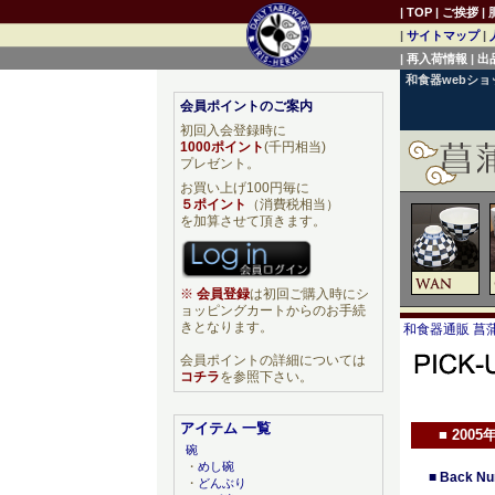
|
TOP
|
ご挨拶
|
|
サイトマップ
|
|
再入荷情報
|
出
和食器webシ
会員ポイントのご案内
初回入会登録時に
1000ポイント
(千円相当)
プレゼント。
お買い上げ100円毎に
５ポイント
（消費税相当）
を加算させて頂きます。
※
会員登録
は初回ご購入時にシ
ョッピングカートからのお手続
きとなります。
和食器通販 菖蒲
会員ポイントの詳細については
コチラ
を参照下さい。
アイテム 一覧
■
2005
碗
・
めし碗
■
Back Nu
・
どんぶり