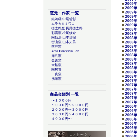
■
2009
■
2009
■
2009
窯元・作家 一覧
■
2009
銀河釉 中尾哲彰
■
2009
ムラカミミワコ
■
2009
徳太郎窯 長尾徳太郎
■
2008
彩雲窯 松尾修介
■
2008
陶仙房 山本英樹
■
2008
■
2008
巒山窯 山本拓男
■
2008
李荘窯
■
2008
Arita Porcelain Lab
■
2008
瀬兵窯
■
2008
金善窯
■
2008
大拓窯
■
2008
陶房青
■
2008
一真窯
■
2008
洸淋窯
■
2007
■
2007
■
2007
■
2007
商品金額別 一覧
■
2007
〜１０００円
■
2007
１０００円〜２０００円
■
2006
２０００円〜３０００円
■
2006
３０００円〜４０００円
■
2006
４０００円〜
■
2006
■
2006
■
2006
■
2006
■
2006