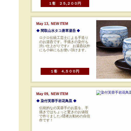
１客 ２５,２００円
May 13, NEW ITEM
◆
間取山水タコ唐草湯呑
◆
ロクロ伝統工芸士による手造り
のお湯呑です。手描きの染付も
渋い仕上がりです♪ お湯呑以外
にも小鉢にもお使い頂けます。
１客 ４,５００円
May 09, NEW ITEM
◆
染付芙蓉手岩花鳥皿
◆
伝統的なの芙蓉手のお皿を、手
描きではちょっと驚きのお値段
で作りました♪隠者お勧めの自信
作です！