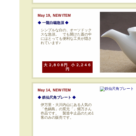
May 19, NEW ITEM
◆
一龍白磁急須
◆
シンプルな白の、オーソドック
スな急須。 でも開けた蓋の中
にはとっても便利な工夫が隠さ
れています♪
大 ２,８０８円 小 ２,２４６
円
May 14, NEW ITEM
◆
鉄仙尺角プレート
◆
伊万里・大川内山にある人気の
「色鍋島」の窯元「」畑万さん
作品です。 製造中止品のため1
客のみの販売です。