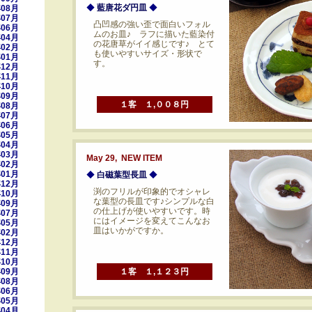
◆
藍唐花ダ円皿
◆
年08月
年07月
凸凹感の強い歪で面白いフォル
年06月
ムのお皿♪ ラフに描いた藍染付
年04月
の花唐草がイイ感じです♪ とて
年02月
も使いやすいサイズ・形状で
年01月
す。
年12月
年11月
年10月
年09月
１客 １,００８円
年08月
年07月
年06月
年05月
年04月
年03月
May 29, NEW ITEM
年02月
年01月
◆
白磁葉型長皿
◆
年12月
渕のフリルが印象的でオシャレ
年10月
な葉型の長皿です♪シンプルな白
年09月
の仕上げが使いやすいです。時
年07月
にはイメージを変えてこんなお
年05月
皿はいかがですか。
年02月
年12月
年11月
年10月
年09月
１客 １,１２３円
年08月
年06月
年05月
年04月