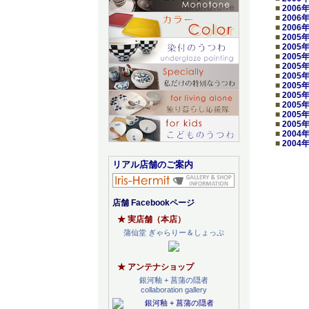
■
2006
■
2006
■
2006
■
2005
■
2005
■
2005
■
2005
■
2005
■
2005
■
2005
■
2005
■
2005
■
2005
■
2004
■
2004
リアル店舗のご案内
店舗 Facebookページ
★ 実店舗（本店）
蒲仙堂 ぎゃらりー＆しょっぷ
★ アンテナショップ
銀河釉 + 菖蒲の隠者
collaboration gallery