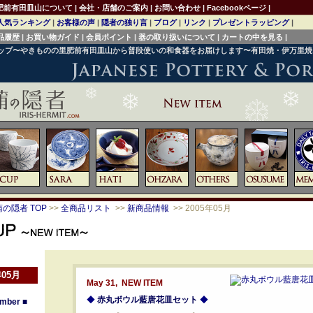
肥前有田皿山について
|
会社・店舗のご案内
|
お問い合わせ
|
Facebookページ
|
人気ランキング
|
お客様の声
|
隠者の独り言
|
ブログ
|
リンク
|
プレゼントラッピング
|
品履歴
|
お買い物ガイド
|
会員ポイント
|
器の取り扱いについて
|
カートの中を見る
|
ョップ〜やきものの里肥前有田皿山から普段使いの和食器をお届けします〜有田焼・伊万里
の隠者 TOP
>>
全商品リスト
>>
新商品情報
>> 2005年05月
年05月
May 31, NEW ITEM
◆
赤丸ボウル藍唐花皿セット
◆
mber
■