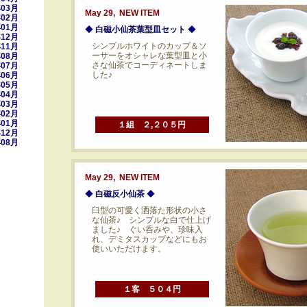
年03月
May 29, NEW ITEM
年02月
年01月
◆
白磁小仙茶葉型皿セット
◆
年12月
シンプルホワイトのカップ＆ソ
年11月
ーサーをオシャレな葉型皿と小
年08月
さな仙茶でコーディネートしま
年07月
した♪
年06月
年05月
年04月
年03月
年02月
年01月
１組 ２,２０５円
年12月
年08月
May 29, NEW ITEM
◆
白磁反小仙茶
◆
臼型の可愛く洒落た形状の小さ
な仙茶♪ シンプルな白で仕上げ
ました♪ ぐい呑みや、珍味入
れ、デミタスカップなどにもお
使いいただけます。
１客 ５０４円