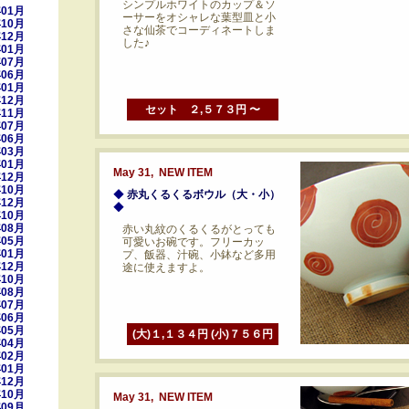
シンプルホワイトのカップ＆ソ
年01月
ーサーをオシャレな葉型皿と小
年10月
さな仙茶でコーディネートしま
年12月
した♪
年01月
年07月
年06月
年01月
年12月
セット ２,５７３円 〜
年11月
年07月
年06月
年03月
年01月
May 31, NEW ITEM
年12月
年10月
◆
赤丸くるくるボウル（大・小）
年12月
◆
年10月
年08月
赤い丸紋のくるくるがとっても
年05月
可愛いお碗です。フリーカッ
年01月
プ、飯器、汁碗、小鉢など多用
年12月
途に使えますよ。
年10月
年08月
年07月
年06月
年05月
(大)１,１３４円 (小)７５６円
年04月
年02月
年01月
年12月
年10月
May 31, NEW ITEM
年09月