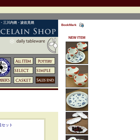
焼・三川内焼・波佐見焼
BookMark
NEW ITEM