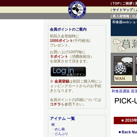
|
TOP
|
ご挨拶
|
|
サイトマップ
|
|
再入荷情報
|
出
和食器webシ
会員ポイントのご案内
初回入会登録時に
1000ポイント
(千円相当)
プレゼント。
お買い上げ100円毎に
５ポイント
（消費税相当）
を加算させて頂きます。
※
会員登録
は初回ご購入時にシ
ョッピングカートからのお手続
きとなります。
和食器通販 菖蒲
会員ポイントの詳細については
コチラ
を参照下さい。
アイテム 一覧
■
2010
碗
・
めし碗
■
Back Nu
・
どんぶり