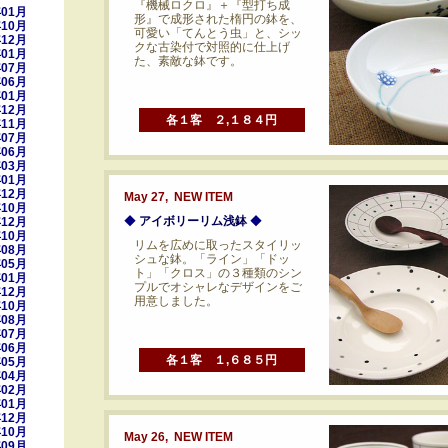
『機械ロクロ』＋『型打ち成
年01月
形』で成形された楕円の鉢を、
年10月
可愛い「てんとう虫」と、シッ
年12月
クな古染付で対照的に仕上げ
年01月
た、素敵な鉢です。
年07月
年06月
年01月
年12月
各１客 ２,１８４円
年11月
年07月
年06月
年03月
年01月
年12月
May 27, NEW ITEM
年10月
◆
アイボリーリム浅鉢
◆
年12月
年10月
リムを広めに取ったスタイリッ
年08月
シュな鉢。「ライン」「ドッ
年05月
ト」「クロス」の３種類のシン
年01月
プルでオシャレなデザインをご
年12月
用意しました。
年10月
年08月
年07月
年06月
各１客 １,６８５円
年05月
年04月
年02月
年01月
年12月
年10月
May 26, NEW ITEM
年09月