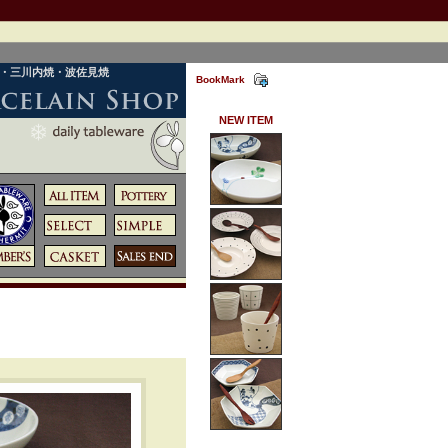
焼・三川内焼・波佐見焼
BookMark
NEW ITEM