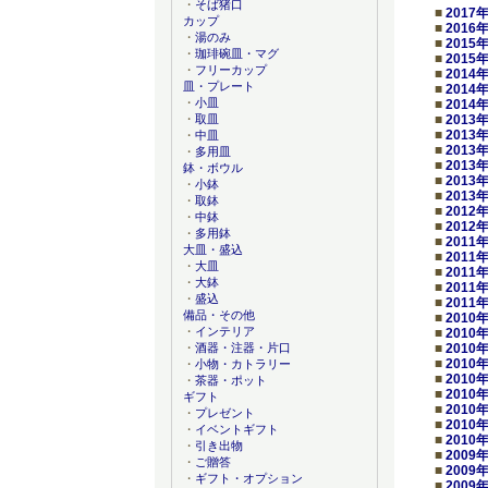
・
そば猪口
■
2017
カップ
■
2016
・
湯のみ
■
2015
・
珈琲碗皿・マグ
■
2015
・
フリーカップ
■
2014
皿・プレート
■
2014
・
小皿
■
2014
■
2013
・
取皿
■
2013
・
中皿
■
2013
・
多用皿
■
2013
鉢・ボウル
■
2013
・
小鉢
■
2013
・
取鉢
■
2012
・
中鉢
■
2012
・
多用鉢
■
2011
大皿・盛込
■
2011
・
大皿
■
2011
・
大鉢
■
2011
・
盛込
■
2011
備品・その他
■
2010
・
インテリア
■
2010
■
2010
・
酒器・注器・片口
■
2010
・
小物・カトラリー
■
2010
・
茶器・ポット
■
2010
ギフト
■
2010
・
プレゼント
■
2010
・
イベントギフト
■
2010
・
引き出物
■
2009
・
ご贈答
■
2009
・
ギフト・オプション
■
2009