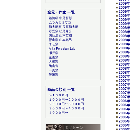
■
2009
■
2009
■
2009
窯元・作家 一覧
■
2009
銀河釉 中尾哲彰
■
2009
ムラカミミワコ
■
2009
徳太郎窯 長尾徳太郎
■
2008
彩雲窯 松尾修介
■
2008
陶仙房 山本英樹
■
2008
■
2008
巒山窯 山本拓男
■
2008
李荘窯
■
2008
Arita Porcelain Lab
■
2008
瀬兵窯
■
2008
金善窯
■
2008
大拓窯
■
2008
陶房青
■
2008
一真窯
■
2008
洸淋窯
■
2007
■
2007
■
2007
■
2007
商品金額別 一覧
■
2007
〜１０００円
■
2007
１０００円〜２０００円
■
2006
２０００円〜３０００円
■
2006
３０００円〜４０００円
■
2006
４０００円〜
■
2006
■
2006
■
2006
■
2006
■
2006