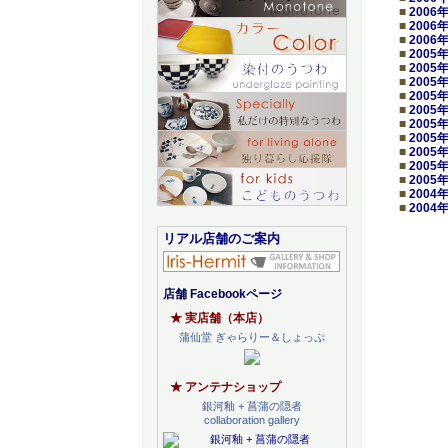
■
2006
■
2006
■
2006
■
2005
■
2005
■
2005
■
2005
■
2005
■
2005
■
2005
■
2005
■
2005
■
2005
■
2004
■
2004
リアル店舗のご案内
店舗 Facebookページ
★ 実店舗（本店）
蒲仙堂 ぎゃらりー＆しょっぷ
★ アンテナショップ
銀河釉 + 菖蒲の隠者
collaboration gallery