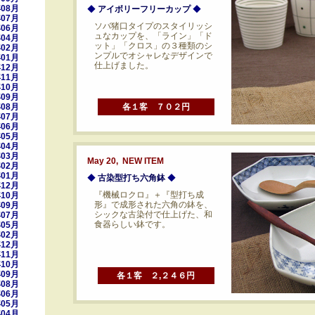
年08月
◆
アイボリーフリーカップ
◆
年07月
ソバ猪口タイプのスタイリッシ
年06月
ュなカップを、「ライン」「ド
年04月
ット」「クロス」の３種類のシ
年02月
ンプルでオシャレなデザインで
年01月
仕上げました。
年12月
年11月
年10月
年09月
年08月
各１客 ７０２円
年07月
年06月
年05月
年04月
年03月
May 20, NEW ITEM
年02月
年01月
◆
古染型打ち六角鉢
◆
年12月
『機械ロクロ』＋『型打ち成
年10月
形』で成形された六角の鉢を、
年09月
シックな古染付で仕上げた、和
年07月
食器らしい鉢です。
年05月
年02月
年12月
年11月
年10月
年09月
各１客 ２,２４６円
年08月
年06月
年05月
年04月