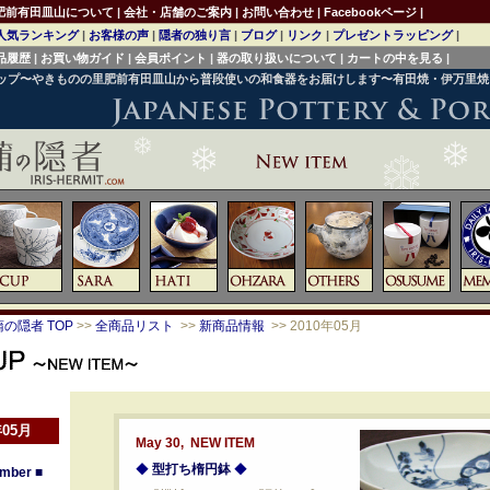
肥前有田皿山について
|
会社・店舗のご案内
|
お問い合わせ
|
Facebookページ
|
人気ランキング
|
お客様の声
|
隠者の独り言
|
ブログ
|
リンク
|
プレゼントラッピング
|
品履歴
|
お買い物ガイド
|
会員ポイント
|
器の取り扱いについて
|
カートの中を見る
|
ョップ〜やきものの里肥前有田皿山から普段使いの和食器をお届けします〜有田焼・伊万里
の隠者 TOP
>>
全商品リスト
>>
新商品情報
>> 2010年05月
年05月
May 30, NEW ITEM
◆
型打ち楕円鉢
◆
mber
■