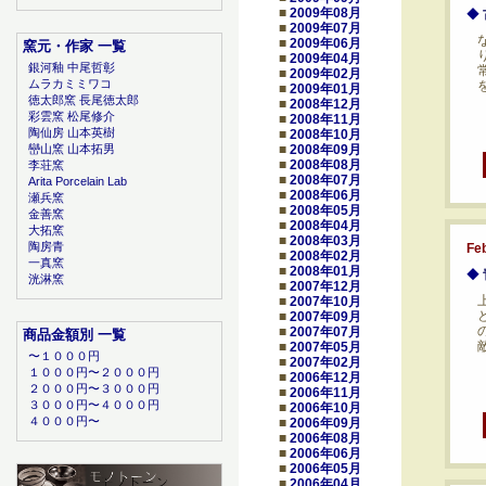
■
2009年08月
◆
■
2009年07月
■
2009年06月
窯元・作家 一覧
■
2009年04月
銀河釉 中尾哲彰
■
2009年02月
ムラカミミワコ
■
2009年01月
徳太郎窯 長尾徳太郎
■
2008年12月
彩雲窯 松尾修介
■
2008年11月
陶仙房 山本英樹
■
2008年10月
■
2008年09月
巒山窯 山本拓男
■
2008年08月
李荘窯
■
2008年07月
Arita Porcelain Lab
■
2008年06月
瀬兵窯
■
2008年05月
金善窯
■
2008年04月
大拓窯
■
2008年03月
陶房青
Fe
■
2008年02月
一真窯
■
2008年01月
◆
洸淋窯
■
2007年12月
■
2007年10月
■
2007年09月
■
2007年07月
商品金額別 一覧
■
2007年05月
〜１０００円
■
2007年02月
１０００円〜２０００円
■
2006年12月
２０００円〜３０００円
■
2006年11月
３０００円〜４０００円
■
2006年10月
４０００円〜
■
2006年09月
■
2006年08月
■
2006年06月
■
2006年05月
■
2006年04月