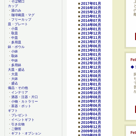
・
そば猪口
■
2017年01月
カップ
■
2016年10月
・
湯のみ
■
2015年12月
・
珈琲碗皿・マグ
■
2015年01月
・
フリーカップ
■
2014年07月
皿・プレート
■
2014年06月
・
小皿
■
2014年01月
■
2013年12月
・
取皿
■
2013年11月
・
中皿
■
2013年07月
・
多用皿
■
2013年06月
鉢・ボウル
■
2013年03月
・
小鉢
■
2013年01月
・
取鉢
■
2012年12月
Fe
・
中鉢
■
2012年10月
・
多用鉢
◆
■
2011年12月
大皿・盛込
■
2011年10月
・
大皿
■
2011年08月
・
大鉢
■
2011年05月
・
盛込
■
2011年01月
備品・その他
■
2010年12月
・
インテリア
■
2010年10月
■
2010年08月
・
酒器・注器・片口
■
2010年07月
・
小物・カトラリー
■
2010年06月
・
茶器・ポット
■
2010年05月
ギフト
■
2010年04月
・
プレゼント
■
2010年02月
・
イベントギフト
■
2010年01月
・
引き出物
■
2009年12月
・
ご贈答
■
2009年10月
Fe
・
ギフト・オプション
■
2009年09月