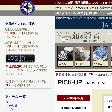
|
TOP
|
ご挨拶
|
肥前有田皿山について
|
会社
|
サイトマップ
|
人気ランキング
|
お客様の声
|
再入荷情報
|
出品履歴
|
お買い物ガイド
|
会
和食器webショップ〜やきものの里肥前有
会員ポイントのご案内
初回入会登録時に
1000ポイント
(千円相当)
プレゼント。
お買い上げ100円毎に
５ポイント
（消費税相当）
を加算させて頂きます。
※
会員登録
は初回ご購入時にシ
ョッピングカートからのお手続
きとなります。
和食器通販 菖蒲の隠者 TOP
>>
全商品リ
会員ポイントの詳細については
コチラ
を参照下さい。
アイテム 一覧
■
2006年02月
Fe
碗
・
めし碗
◆
■
Back Number
■
・
どんぶり