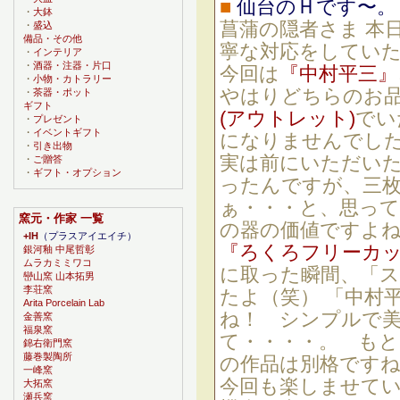
■
仙台のＨです〜。
・
大鉢
菖蒲の隠者さま 本
・
盛込
備品・その他
寧な対応をしてい
・
インテリア
・
酒器・注器・片口
今回は
『中村平三』
・
小物・カトラリー
やはりどちらのお
・
茶器・ポット
ギフト
(アウトレット)
でい
・
プレゼント
・
イベントギフト
になりませんでし
・
引き出物
実は前にいただい
・
ご贈答
・
ギフト・オプション
ったんですが、三
ぁ・・・と、思っ
窯元・作家 一覧
の器の価値ですよね
+IH
（プラスアイエイチ）
『ろくろフリーカ
銀河釉 中尾哲彰
ムラカミミワコ
に取った瞬間、「
巒山窯 山本拓男
李荘窯
たよ（笑） 「中村
Arita Porcelain Lab
ね！ シンプルで
金善窯
福泉窯
て・・・・。 も
錦右衛門窯
藤巻製陶所
の作品は別格です
一峰窯
今回も楽しませて
大拓窯
瀬兵窯