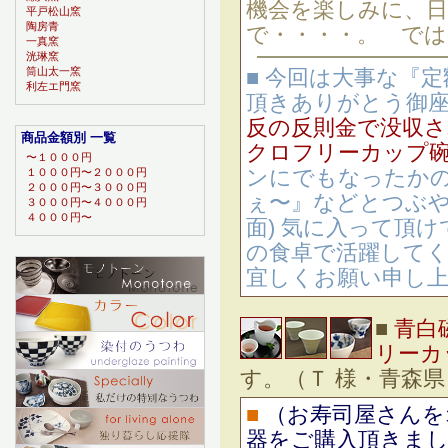
機会を楽しみに、
平戸松山窯
陶房青
で・・・・。 では
一真窯
洸琳窯
筒山太一窯
■ 今回は大事な『
利左エ門窯
頂きありがとう御座
反の反則金で没収
商品金額別 一覧
クロフリーカップ
〜１０００円
ンにでもなったかの
１０００円〜２０００円
２０００円〜３０００円
ぇ〜』などとつぶや
３０００円〜４０００円
４０００円〜
面) 気に入って頂
の食卓で活躍してく
宜しくお願い申し
■
青白
リーカ
す。（Ｔ 様・青森県
■
（お寿司屋さんを
器をご購入頂きま