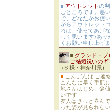
■
アウトレット
の判
むところです。悪
で、どなたかお使
からアウトレット
れは、使ってあげ
しく思います♪あり
くお願い申し上げ
■
グランド・プ
ご結婚祝いのギ
（S 様・神奈川県）
■
こんばんは ご連
こんなに早く手配し
地さんはじめ、蒲
いです
友人はきっと喜んで
った姿が見られない