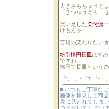
大きさもちょうど
「きつねうどん」
買い足した
染付濃十
けもんを…
普段の変わりない食
粉引楕円長皿
は初め
ですね。
楕円で長皿というの
゜*.・。*゜T ゜*・。
■ いつもご丁寧な
画像を拝見して商
像に見とれてしまい
つぶやいてしまいま