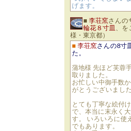
げます。
■
李荘窯
さんの
輪花８寸皿
、を
様・東京都）
■
李荘窯
さんの8寸
た。
蒲地様 先ほど芙蓉
取りました。
お忙しい中御手数
がとうございまし
とても丁寧な絵付
で、本当に末永く大
す。 いろいろに使
でもあります。