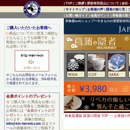
|
TOP
|
ご挨拶
|
肥前有田皿山について
|
会社
|
サイトマップ
|
お客様の声
|
隠者の独り言
|
|
お買い物ガイド
|
会員ポイント
|
和食器の取
和食器webショップ〜やきものの里肥前有
ご購入いただいたお客様へ
□
商品についてのご意見ご感想な
どどんなことでも結構です、お
客様からのお声をお聞かせ頂け
れば幸いです。
※こちらのお問合せメールフォーム
から送信される情報は、SSL暗号化
で保護されております。
会員ポイントのプレゼント
☆
ご購入頂いた商品をお使いに
なられたお写真をご投稿頂いた
お客様には
『会員ポイントのプ
レゼント』
をさせていただいて
和食器通販 菖蒲の隠者 TOP
>>
お客様の
おります。 画像の投稿は
info@iris-hermit.com
宛までメ
ールの画像添付にてご投稿下さ