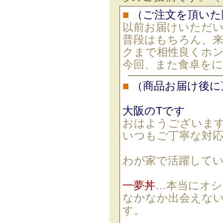
■
（ご注文を頂いた
以前お届けいただ
普段はもちろん、
クまで相性良くホン
今回、また食卓を
■
（商品お届け後に
大阪のTです
おはようございま
いつもご丁寧な対
わが家で活躍して
一夢丼
…本当にオシ
なかなか出会えな
す。