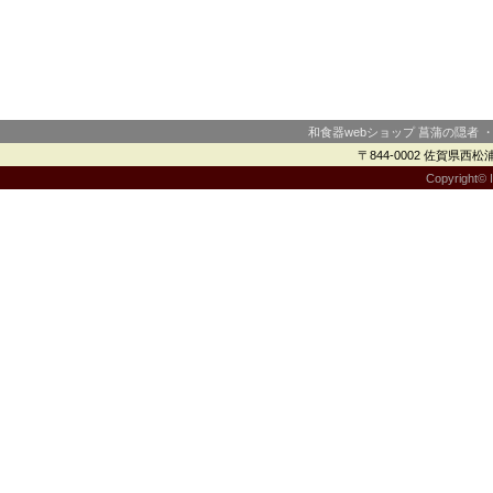
和食器webショップ 菖蒲の隠者 
〒844-0002 佐賀県西松浦郡
Copyright© I