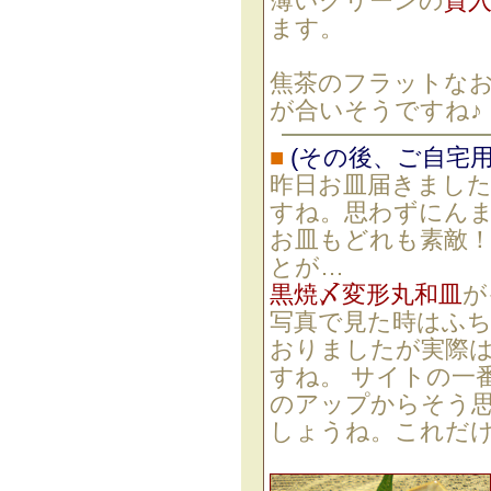
薄いグリーンの
貫
ます。
焦茶のフラットな
が合いそうですね♪
■
(その後、ご自宅
昨日お皿届きました
すね。思わずにん
お皿もどれも素敵！
とが…
黒焼〆変形丸和皿
が
写真で見た時はふ
おりましたが実際
すね。 サイトの一
のアップからそう
しょうね。これだ