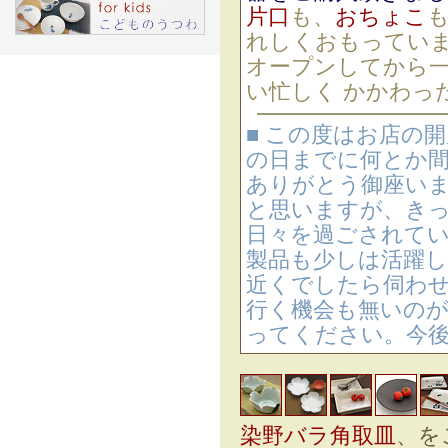
片口
も、
おちょこ
れしくおもってい
オープンしてから
い忙しく かかわっ
■ この度はお店の
の日までに何とか間
ありがとう御座いま
と思いますが、き
日々を過ごされてい
製品も少しは活躍し
近くでしたら伺わ
行く機会も無いのが
ってください。今
染野バラ角取皿
、を