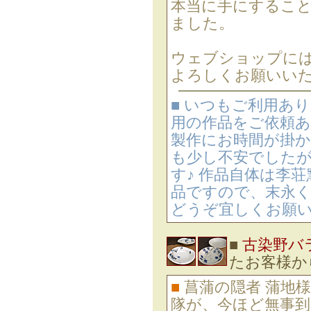
本当に手にすること
ました。
ウェブショップには
よろしくお願いいた
■ いつもご利用あ
用の作品をご依頼あ
製作にお時間が掛
も少し不安でした
す♪ 作品自体は李
品ですので、末永
どうぞ宜しくお願
■
古染野バ
たお客様か
■
菖蒲の隠者 蒲地
隊が、今ほど無事