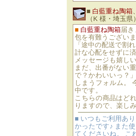
■
白藍重ね陶箱
（K 様・埼玉県
■
白藍重ね陶箱
届き
包を有難うござい
「途中の配送で割
計な心配をせずに済み
メッセージも嬉し
まだ、出番がない
で？かわいいっ？
しまうフォルム。 
中です。
こちらの商品はどれ
りますので、楽し
■ いつもご利用あ
かったです♪ また
てくださいね。 こ