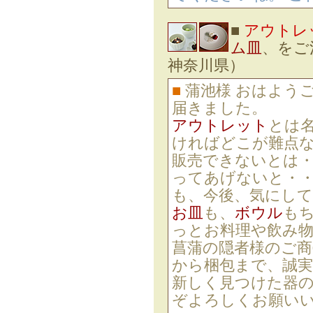
■
アウトレ
ム皿
、をご
神奈川県）
■
蒲池様 おはよう
届きました。
アウトレット
とは
ければどこが難点な
販売できないとは・
ってあげないと・・
も、今後、気にし
お皿
も、
ボウル
も
っとお料理や飲み
菖蒲の隠者様のご
から梱包まで、誠
新しく見つけた器の
ぞよろしくお願い