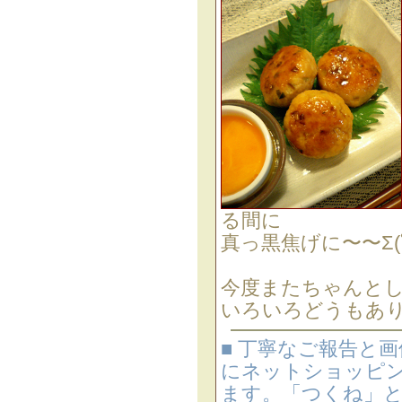
る間に
真っ黒焦げに〜〜Σ(ﾟ
今度またちゃんと
いろいろどうもあ
■ 丁寧なご報告と
にネットショッピン
ます。「つくね」と