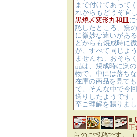
まで付けてあって (
れからもどうぞ宜
黒焼〆変形丸和皿
に
認したところ、窯
に微妙な違いがあ
どからも焼成時に
が、すべて同じよ
ませんね。おそら
品は、焼成時に渕
物で、中には落ち
在庫の商品を見て
で、そんな中で今
送りしたようです
卒ご理解を賜りま
■
正
らのご投稿です。（