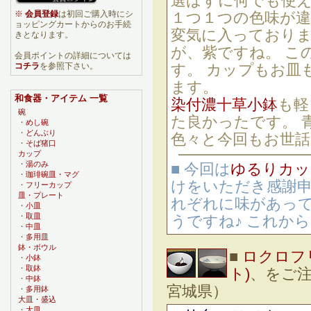
選ばずに何でも使
※
会員登録
は初回ご購入時にシ
１つ１つの色味が
ョッピングカートからのお手続
変気に入っておりま
きとなります。
が、紫ですね。 こ
会員ポイントの詳細については
コチラ
を参照下さい。
す。 カップもお皿
ます。
和食器・アイテム 一覧
染付濃十草小鉢
も軽
碗
た良かったです。 
・
めし碗
・
どんぶり
色々と今回もお世話
・
そば猪口
カップ
・
湯のみ
■ 今回は
ゆるりカッ
・
珈琲碗皿・マグ
けをいただき感謝
・
フリーカップ
皿・プレート
れぞれに味があっ
・
小皿
・
取皿
うですね♪ これか
・
中皿
・
多用皿
鉢・ボウル
■
ロクロフ
・
小鉢
・
取鉢
ト)
、をご注
・
中鉢
宮城県）
・
多用鉢
大皿・盛込
・
大皿