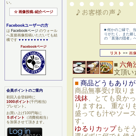
い。
☆ 画像投稿♪紹介ページ
Facebookユーザーの方
■
何かのご縁で、当
は
Facebookページ
のウォール
りがたく、また嬉
へ直接画像投稿いただいても結
の「菖蒲の隠者」
構です
▼▼▼▼▼▼▼▼▼▼
Facebookページ
リスト
>>
画
■
六角
文頂い
■
商品どうもありが
商品無事受け取りま
会員ポイントのご案内
浅鉢
、とても良かっ
初回入会登録時に
1000ポイント
(千円相当)
りますね。 重なり
プレゼント。
盛っても汁やソー
お買い上げ100円毎に
５ポイント
（消費税相当）
す。
を加算させて頂きます。
ゆるりカップ
もそ