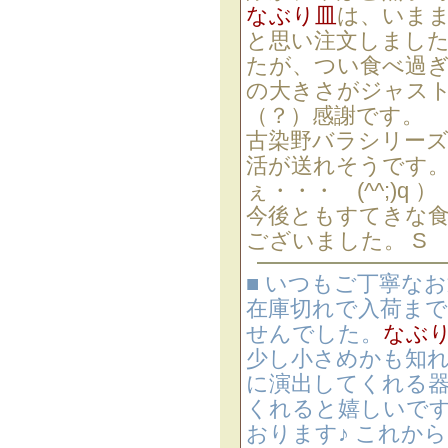
なぶり皿
は、いま
と思い注文しました
たが、つい食べ過
の大きさがジャスト
（？）感謝です。
古染野バラシリー
活が送れそうです
ぇ・・・ (^^;)q ）
今後ともすてきな食
ございました。 S
■ いつもご丁寧な
在庫切れで入荷ま
せんでした。
なぶ
少し小さめかも知
に演出してくれる
くれると嬉しいです
おります♪ これか