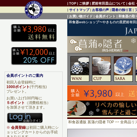
|
TOP
|
ご挨拶
|
肥前有田皿山について
|
会社
|
サイトマップ
|
お客様の声
|
隠者の独り言
|
|
お買い物ガイド
|
会員ポイント
|
和食器の取
和食器webショップ〜やきものの里肥前有
会員ポイントのご案内
初回入会登録時に
1000ポイント
(千円相当)
プレゼント。
お買い上げ100円毎に
５ポイント
（消費税相当）
を加算させて頂きます。
和食器通販 菖蒲の隠者 TOP
>>
全商品リ
※
会員登録
は初回ご購入時にシ
ョッピングカートからのお手続
きとなります。