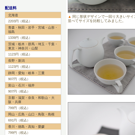
配送料
北海道
▲
同じ形状デザインで一回り大きいサイ
並べてサイズを比較してみました。
2203円（税込）
青森・秋田・岩手・宮城・山形・
福島
1339円（税込）
茨城・栃木・群馬・埼玉・千葉・
東京・神奈川・山梨
1123円（税込）
長野・新潟
1123円（税込）
静岡・愛知・岐阜・三重
907円（税込）
富山・石川・福井
907円（税込）
京都・滋賀・奈良・和歌山・大
阪・兵庫
799円（税込）
岡山・広島・山口・鳥取・島根
691円（税込）
香川・徳島・高知・愛媛
799円（税込）