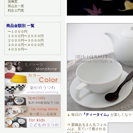
洸琳窯
筒山太一窯
利左エ門窯
商品金額別 一覧
〜１０００円
１０００円〜２０００円
２０００円〜３０００円
３０００円〜４０００円
４０００円〜
▲
毎日の
『ティータイム』
が楽しくなり
⇒
愛嬌あるまん丸フォル
ムは、見ていて癒される