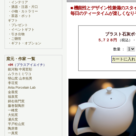
・
インテリア
・
酒器・注器・片口
■ 機能性とデザイン性兼備のスタ
・
小物・カトラリー
毎日のティータイムが楽しくなり
・
茶器・ポット
ギフト
・
プレゼント
・
イベントギフト
ブラスト石灰ポ
・
引き出物
・
ご贈答
５,７２８円
（税込）・
・
ギフト・オプション
数量 ：
窯元・作家 一覧
+IH
（プラスアイエイチ）
銀河釉 中尾哲彰
ムラカミミワコ
巒山窯 山本拓男
李荘窯
Arita Porcelain Lab
金善窯
福泉窯
錦右衛門窯
藤巻製陶所
一峰窯
大拓窯
瀬兵窯
平戸松山窯
陶房青
一真窯