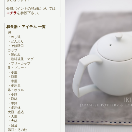
会員ポイントの詳細については
コチラ
を参照下さい。
和食器・アイテム 一覧
碗
・
めし碗
・
どんぶり
・
そば猪口
カップ
・
湯のみ
・
珈琲碗皿・マグ
・
フリーカップ
皿・プレート
・
小皿
・
取皿
・
中皿
・
多用皿
鉢・ボウル
・
小鉢
・
取鉢
・
中鉢
・
多用鉢
大皿・盛込
・
大皿
・
大鉢
・
盛込
備品・その他