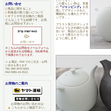
だけでなく。。
この愛らしい形は、茶葉
お問い合せ
の
『ジャンピング』
を意
□
商品に関すること
識してデザインされた、
□
和食器の取り扱いについて
機能的にも優れたデザイ
□
ギフトや引き出物のご相談
ンです。。
どんなことでも結構です、お気
軽にお問合せ下さい♪
ブラスト加工のマシュマ
ロのようなきめ細かな肌
合いが、製品の上品さを
いっそう際立たせている
ように感じます。
※こちらのお問合せメールフォーム
から送信される情報は、SSL暗号化
で保護されております。
☆ お電話・FAX でのご注文・お問
い合せも承ります
TEL 090-3570-8261
FAX 0955-43-2513
お荷物のご案内
お荷物のお問い合わせは
▲
こちらからご確認下さい。