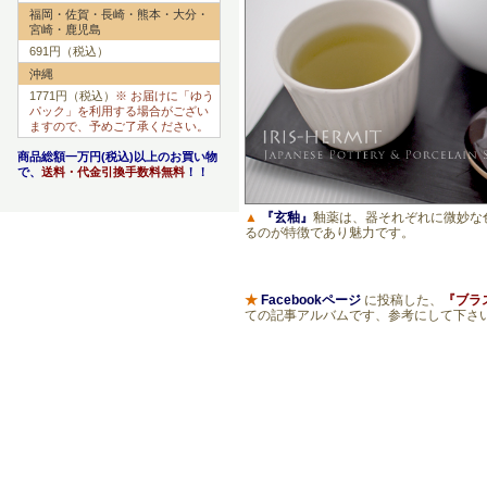
福岡・佐賀・長崎・熊本・大分・
宮崎・鹿児島
691円（税込）
沖縄
1771円（税込）
※ お届けに「ゆう
パック」を利用する場合がござい
ますので、予めご了承ください。
商品総額一万円(税込)以上のお買い物
で、
送料・代金引換手数料無料
！！
▲
『玄釉』
釉薬は、器それぞれに微妙な
るのが特徴であり魅力です。
★
Facebookページ
に投稿した、
『ブラ
ての記事アルバムです、参考にして下さ