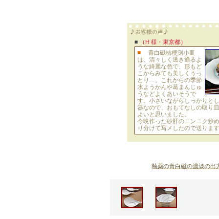
■
（H 様・東京都）
■
青白磁桔梗渕小皿
は、清々しく透き通るよ
うな綺麗な色で、形もど
こからみても美しくうっ
とり…。これからの季節
水ようかんや葛まんじゅ
うなどよくあいそうで
す。小さいながらしっかりと
器なので、おもてなしの取り
よいと思いました。
今晩作った砂肝のニンニク炒
り分けて写メしたので送りま
釉薬の青白磁の濃淡の出