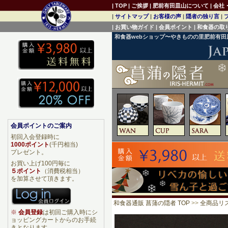
|
TOP
|
ご挨拶
|
肥前有田皿山について
|
会社
|
サイトマップ
|
お客様の声
|
隠者の独り言
|
|
お買い物ガイド
|
会員ポイント
|
和食器の取
和食器webショップ〜やきものの里肥前有
会員ポイントのご案内
初回入会登録時に
1000ポイント
(千円相当)
プレゼント。
お買い上げ100円毎に
５ポイント
（消費税相当）
を加算させて頂きます。
和食器通販 菖蒲の隠者 TOP
>>
全商品リ
※
会員登録
は初回ご購入時にシ
ョッピングカートからのお手続
きとなります。