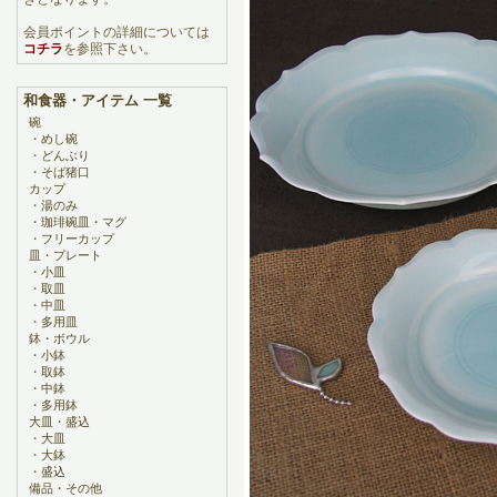
会員ポイントの詳細については
コチラ
を参照下さい。
和食器・アイテム 一覧
碗
・
めし碗
・
どんぶり
・
そば猪口
カップ
・
湯のみ
・
珈琲碗皿・マグ
・
フリーカップ
皿・プレート
・
小皿
・
取皿
・
中皿
・
多用皿
鉢・ボウル
・
小鉢
・
取鉢
・
中鉢
・
多用鉢
大皿・盛込
・
大皿
・
大鉢
・
盛込
備品・その他