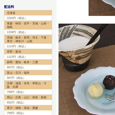
配送料
北海道
2203円（税込）
青森・秋田・岩手・宮城・山形・
福島
1339円（税込）
茨城・栃木・群馬・埼玉・千葉・
東京・神奈川・山梨
1123円（税込）
長野・新潟
1123円（税込）
静岡・愛知・岐阜・三重
907円（税込）
富山・石川・福井
907円（税込）
京都・滋賀・奈良・和歌山・大
阪・兵庫
799円（税込）
岡山・広島・山口・鳥取・島根
691円（税込）
香川・徳島・高知・愛媛
799円（税込）