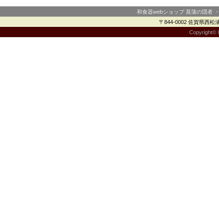
和食器webショップ 菖蒲の隠者 
〒844-0002 佐賀県西松浦郡
Copyright© I