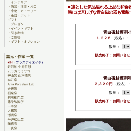
・
インテリア
■ 凛とした気品溢れる上品な和食
・
酒器・注器・片口
・
小物・カトラリー
時には涼しげな青白磁の器も素敵
・
茶器・ポット
ギフト
・
プレゼント
・
イベントギフト
青白磁桔梗渕
・
引き出物
・
ご贈答
１,２２８
（税込）・
・
ギフト・オプション
数量 ：
販売終了：お問い合せ
窯元・作家 一覧
+IH
（プラスアイエイチ）
銀河釉 中尾哲彰
ムラカミミワコ
巒山窯 山本拓男
青白磁桔梗渕
李荘窯
２,３２０円
（税込）・
Arita Porcelain Lab
金善窯
数量 ：
福泉窯
錦右衛門窯
販売終了：お問い合せ
藤巻製陶所
一峰窯
大拓窯
瀬兵窯
平戸松山窯
陶房青
一真窯