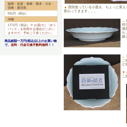
福岡・佐賀・長崎・熊本・大分・
▲
普段使っている小皿を、ちょっと変え
宮崎・鹿児島
変わってきます。。。
691円（税込）
沖縄
←
悍
1771円（税込）
※ お届けに「ゆう
適
パック」を利用する場合がござい
ち
ますので、予めご了承ください。
嬉
商品総額一万円(税込)以上のお買い物
で、
送料・代金引換手数料無料
！！
←
こ
ど
▼
こ