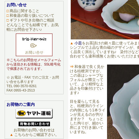
お問い合せ
□
商品に関すること
□
和食器の取り扱いについて
□
ギフトや引き出物のご相談
どんなことでも結構です、お気
軽にお問合せ下さい♪
▲
小皿
をお茶請けの銘々皿に使ってみま
シンプルで上品な青白磁のデザインが、
く品良く演出していますね♪ 染付けな
合わせても違和感無くお使いいただけま
※こちらのお問合せメールフォーム
から送信される情報は、SSL暗号化
⇒
和食器で良く見か
で保護されております。
ける桔梗渕ですが、
この器はシャープな
☆ お電話・FAX でのご注文・お問
フォルムが際立って
い合せも承ります
いて、より精悍な上
TEL 090-3570-8261
品さを印象付けてい
FAX 0955-43-2513
ます♪
目を凝らして見る
お荷物のご案内
と、桔梗渕のライン
の内側にもう1本ライ
ンが見えるのが判り
ますか？ ちょっと
した拘りが、細かい
所にまで行き届いて
お荷物のお問い合わせは
いますね。
▲
こちらからご確認下さい。