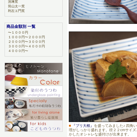
洸琳窯
筒山太一窯
利左エ門窯
商品金額別 一覧
〜１０００円
１０００円〜２０００円
２０００円〜３０００円
３０００円〜４０００円
４０００円〜
■
『ブリ大根』
を盛ってみました♪ 四角
理がしっかり盛れます。径２２cmサイ
かしたオシャレな盛付けが出来ます。