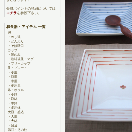
会員ポイントの詳細については
コチラ
を参照下さい。
和食器・アイテム 一覧
碗
・
めし碗
・
どんぶり
・
そば猪口
カップ
・
湯のみ
・
珈琲碗皿・マグ
・
フリーカップ
皿・プレート
・
小皿
・
取皿
・
中皿
・
多用皿
鉢・ボウル
・
小鉢
・
取鉢
・
中鉢
・
多用鉢
大皿・盛込
・
大皿
・
大鉢
・
盛込
備品・その他