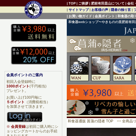
|
TOP
|
ご挨拶
|
肥前有田皿山について
|
会社
|
サイトマップ
|
お客様の声
|
隠者の独り言
|
|
お買い物ガイド
|
会員ポイント
|
和食器の取
和食器webショップ〜やきものの里肥前有
会員ポイントのご案内
初回入会登録時に
1000ポイント
(千円相当)
プレゼント。
お買い上げ100円毎に
５ポイント
（消費税相当）
を加算させて頂きます。
和食器通販 菖蒲の隠者 TOP
>>
全商品
※
会員登録
は初回ご購入時にシ
ョッピングカートからのお手続
きとなります。