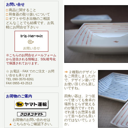
お問い合せ
□
商品に関すること
□
和食器の取り扱いについて
□
ギフトや引き出物のご相談
どんなことでも結構です、お気
軽にお問合せ下さい♪
※こちらのお問合せメールフォーム
から送信される情報は、SSL暗号化
で保護されております。
☆ お電話・FAX でのご注文・お問
⇒
２種類のデザイン
い合せも承ります
をご用意しましたの
TEL 090-3570-8261
で、デザイン違いで
FAX 0955-43-2513
お使い頂くのも楽し
いですね。
お荷物のご案内
四角い器は、２つ並
べて使っても食卓の
場所をとらず使える
のが魅力です♪ それ
ぞれ違うお惣菜を盛
って並べるのも良い
お荷物のお問い合わせは
のではないでしょう
▲
こちらからご確認下さい。
か。