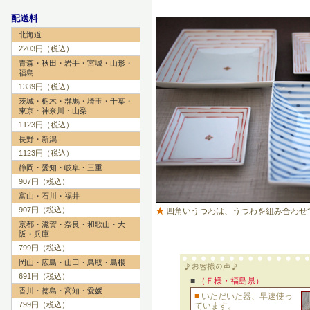
配送料
北海道
2203円（税込）
青森・秋田・岩手・宮城・山形・
福島
1339円（税込）
茨城・栃木・群馬・埼玉・千葉・
東京・神奈川・山梨
1123円（税込）
長野・新潟
1123円（税込）
静岡・愛知・岐阜・三重
907円（税込）
富山・石川・福井
907円（税込）
★
四角いうつわは、うつわを組み合わせ
京都・滋賀・奈良・和歌山・大
阪・兵庫
799円（税込）
岡山・広島・山口・鳥取・島根
691円（税込）
■
（Ｆ様・福島県）
香川・徳島・高知・愛媛
■
いただいた器、早速使っ
799円（税込）
ています。