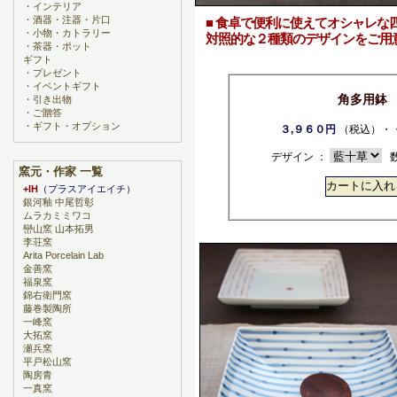
・
インテリア
・
酒器・注器・片口
■ 食卓で便利に使えてオシャレな
・
小物・カトラリー
対照的な２種類のデザインをご用
・
茶器・ポット
ギフト
・
プレゼント
・
イベントギフト
角多用鉢
・
引き出物
・
ご贈答
・
ギフト・オプション
３,９６０円
（税込）・
デザイン ：
数
窯元・作家 一覧
+IH
（プラスアイエイチ）
銀河釉 中尾哲彰
ムラカミミワコ
巒山窯 山本拓男
李荘窯
Arita Porcelain Lab
金善窯
福泉窯
錦右衛門窯
藤巻製陶所
一峰窯
大拓窯
瀬兵窯
平戸松山窯
陶房青
一真窯