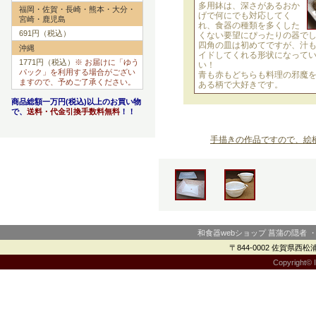
多用鉢は、深さがあるおか
福岡・佐賀・長崎・熊本・大分・
げで何にでも対応してく
宮崎・鹿児島
れ、食器の種類を多くした
691円（税込）
くない要望にぴったりの器で
四角の皿は初めてですが、汁
沖縄
イドしてくれる形状になって
1771円（税込）
※ お届けに「ゆう
い！
パック」を利用する場合がござい
青も赤もどちらも料理の邪魔
ますので、予めご了承ください。
ある柄で大好きです。
商品総額一万円(税込)以上のお買い物
で、
送料・代金引換手数料無料
！！
手描きの作品ですので、絵
和食器webショップ 菖蒲の隠者 
〒844-0002 佐賀県西松浦郡
Copyright© I